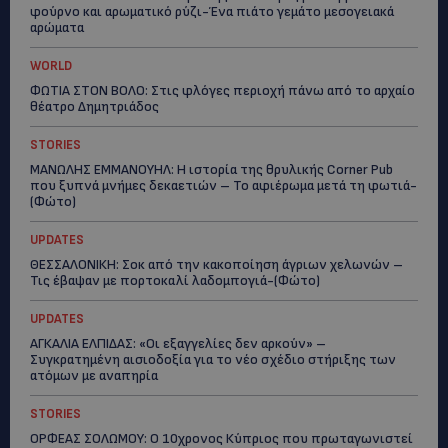
φούρνο και αρωματικό ρύζι-Ένα πιάτο γεμάτο μεσογειακά
αρώματα
WORLD
ΦΩΤΙΑ ΣΤΟΝ ΒΟΛΟ: Στις φλόγες περιοχή πάνω από το αρχαίο
θέατρο Δημητριάδος
STORIES
ΜΑΝΩΛΗΣ ΕΜΜΑΝΟΥΗΛ: Η ιστορία της θρυλικής Corner Pub
που ξυπνά μνήμες δεκαετιών – Το αφιέρωμα μετά τη φωτιά-
(Φώτο)
UPDATES
ΘΕΣΣΑΛΟΝΙΚΗ: Σοκ από την κακοποίηση άγριων χελωνών –
Τις έβαψαν με πορτοκαλί λαδομπογιά-(Φώτο)
UPDATES
ΑΓΚΑΛΙΑ ΕΛΠΙΔΑΣ: «Οι εξαγγελίες δεν αρκούν» –
Συγκρατημένη αισιοδοξία για το νέο σχέδιο στήριξης των
ατόμων με αναπηρία
STORIES
ΟΡΦΕΑΣ ΣΟΛΩΜΟΥ: Ο 10χρονος Κύπριος που πρωταγωνιστεί