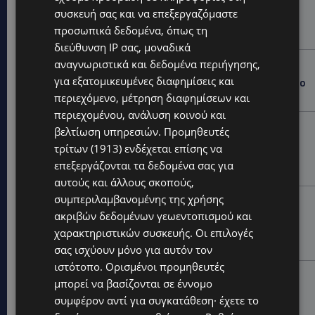
BLUE ISLAND: Φιλέτα Κυπριακής τσιπούρας με
συσκευή σας και να επεξεργαζόμαστε
σαφράν στον φούρνο και αρωματικό ρύζι-Ένα πιάτο
προσωπικά δεδομένα, όπως τη
γεμάτο μεσογειακά αρώματα
διεύθυνση IP σας, μοναδικά
αναγνωριστικά και δεδομένα περιήγησης,
WORLD
για εξατομικευμένες διαφημίσεις και
ΦΩΤΙΑ ΣΤΟΝ ΒΟΛΟ: Στις φλόγες περιοχή πάνω από το
αρχαίο θέατρο Δημητριάδος
περιεχόμενο, μέτρηση διαφημίσεων και
περιεχομένου, ανάλυση κοινού και
STORIES
βελτίωση υπηρεσιών.
Προμηθευτές
ΜΑΝΩΛΗΣ ΕΜΜΑΝΟΥΗΛ: Η ιστορία της θρυλικής
τρίτων (1913)
ενδέχεται επίσης να
Corner Pub που ξυπνά μνήμες δεκαετιών – Το
επεξεργάζονται τα δεδομένα σας για
αφιέρωμα μετά τη φωτιά-(Φώτο)
αυτούς και άλλους σκοπούς,
συμπεριλαμβανομένης της χρήσης
UPDATES
ακριβών δεδομένων γεωεντοπισμού και
ΘΕΣΣΑΛΟΝΙΚΗ: Σοκ από την κακοποίηση άγριων
χαρακτηριστικών συσκευής. Οι επιλογές
χελωνών – Τις έβαψαν με πορτοκαλί λαδομπογιά-
(Φώτο)
σας ισχύουν μόνο για αυτόν τον
ιστότοπο. Ορισμένοι προμηθευτές
UPDATES
μπορεί να βασίζονται σε έννομο
ΑΓΚΑΛΙΑ ΕΛΠΙΔΑΣ: «Οι εξαγγελίες δεν αρκούν» –
συμφέρον αντί για συγκατάθεση· έχετε το
Συγκρατημένη αισιοδοξία για το νέο σχέδιο