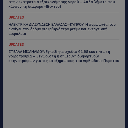
στην εκστρατεία εξοικονόμησης νερού – Απλά βήματα που
κάνουν τη διαφορά -(Βίντεο)
UPDATES
ΗΛΕΚΤΡΙΚΗ ΔΙΑΣΥΝΔΕΣΗ ΕΛΛΑΔΑΣ–ΚΥΠΡΟΥ: Η συμφωνία που
ανοίγει τον δρόμο για φθηνότερο ρεύμα και ενεργειακή
ασφάλεια
UPDATES
ΣΤΕΛΛΑ ΜΙΧΑΗΛΙΔΟΥ: Εγκρίθηκε σχέδιο €1,65 εκατ. για τη
χοιροτροφία – Ξεχωριστή η σημερινή διαμαρτυρία
κτηνοτρόφων για τις αποζημιώσεις του Αφθώδους Πυρετού