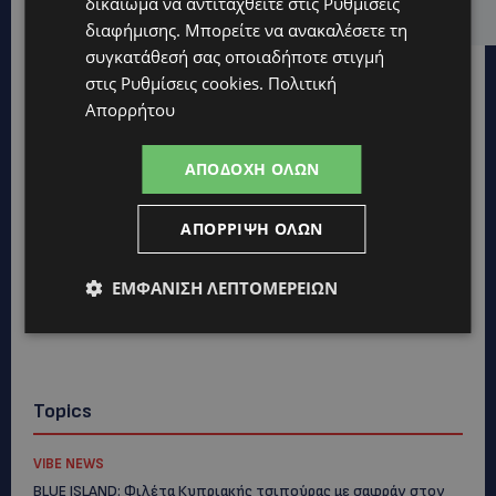
δικαίωμα να αντιταχθείτε στις
Ρυθμίσεις
στήριξης των ατόμων με αναπηρία
διαφήμισης
. Μπορείτε να ανακαλέσετε τη
συγκατάθεσή σας οποιαδήποτε στιγμή
στις
Ρυθμίσεις cookies
.
Πολιτική
Απορρήτου
ΑΠΟΔΟΧΉ ΌΛΩΝ
ΑΠΌΡΡΙΨΗ ΌΛΩΝ
ΕΜΦΆΝΙΣΗ ΛΕΠΤΟΜΕΡΕΙΏΝ
Topics
VIBE NEWS
BLUE ISLAND: Φιλέτα Κυπριακής τσιπούρας με σαφράν στον