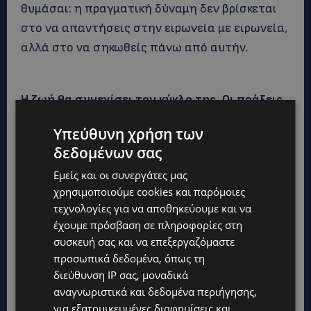
θυμάσαι: η πραγματική δύναμη δεν βρίσκεται
στο να απαντήσεις στην ειρωνεία με ειρωνεία,
αλλά στο να σηκωθείς πάνω από αυτήν.
Η ζωή θα συνεχίσει τον κύκλο της. Οι πράξεις
του καθενός επιστρέφουν πάντα – με
Υπεύθυνη χρήση των
τρόπους που μόνο η ίδια η ζωή μπορεί να
δεδομένων σας
ορίσε
ι. Εσύ συνέχισε να βαδίζεις με καλοσύνη,
Εμείς και οι συνεργάτες μας
σιγουριά και σεβασμό, ακόμα κι όταν γύρω σου
χρησιμοποιούμε cookies και παρόμοιες
δεν βρίσκεις τα ίδια. Ο δρόμος σου είναι δικός
τεχνολογίες για να αποθηκεύουμε και να
σου και κανείς δεν μπορεί να τον διαβεί με την
έχουμε πρόσβαση σε πληροφορίες στη
ίδια δύναμη που έχεις εσύ.
συσκευή σας και να επεξεργαζόμαστε
προσωπικά δεδομένα, όπως τη
Η ζωή θα συνεχίσει τον
διεύθυνση IP σας, μοναδικά
αναγνωριστικά και δεδομένα περιήγησης,
κύκλο της. Οι πράξεις
για εξατομικευμένες διαφημίσεις και