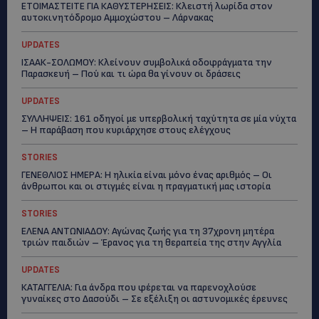
ΕΤΟΙΜΑΣΤΕΙΤΕ ΓΙΑ ΚΑΘΥΣΤΕΡΗΣΕΙΣ: Κλειστή λωρίδα στον
αυτοκινητόδρομο Αμμοχώστου – Λάρνακας
UPDATES
ΙΣΑΑΚ-ΣΟΛΩΜΟΥ: Κλείνουν συμβολικά οδοφράγματα την
Παρασκευή – Πού και τι ώρα θα γίνουν οι δράσεις
UPDATES
ΣΥΛΛΗΨΕΙΣ: 161 οδηγοί με υπερβολική ταχύτητα σε μία νύχτα
– Η παράβαση που κυριάρχησε στους ελέγχους
STORIES
ΓΕΝΕΘΛΙΟΣ ΗΜΕΡΑ: Η ηλικία είναι μόνο ένας αριθμός – Οι
άνθρωποι και οι στιγμές είναι η πραγματική μας ιστορία
STORIES
ΕΛΕΝΑ ΑΝΤΩΝΙΑΔΟΥ: Αγώνας ζωής για τη 37χρονη μητέρα
τριών παιδιών – Έρανος για τη θεραπεία της στην Αγγλία
UPDATES
ΚΑΤΑΓΓΕΛΙΑ: Για άνδρα που φέρεται να παρενοχλούσε
γυναίκες στο Δασούδι – Σε εξέλιξη οι αστυνομικές έρευνες