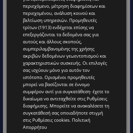
του καθενός
περιεχόμενο, μέτρηση διαφημίσεων και
περιεχομένου, ανάλυση κοινού και
επιστρέφουν πάντα –
βελτίωση υπηρεσιών.
Προμηθευτές
τρίτων (1913)
ενδέχεται επίσης να
με τρόπους που μόνο η
επεξεργάζονται τα δεδομένα σας για
ίδια η ζωή μπορεί να
αυτούς και άλλους σκοπούς,
συμπεριλαμβανομένης της χρήσης
ορίσει
ακριβών δεδομένων γεωεντοπισμού και
χαρακτηριστικών συσκευής. Οι επιλογές
ΔΙΑΒΑΣΤΕ ΕΠΙΣΗΣ:
σας ισχύουν μόνο για αυτόν τον
ιστότοπο. Ορισμένοι προμηθευτές
μπορεί να βασίζονται σε έννομο
Οι καθημερινές πράξεις αποδεικνύουν την
συμφέρον αντί για συγκατάθεση· έχετε το
ποιότητα του χαρακτήρα ενός ανθρώπου
δικαίωμα να αντιταχθείτε στις
Ρυθμίσεις
διαφήμισης
. Μπορείτε να ανακαλέσετε τη
συγκατάθεσή σας οποιαδήποτε στιγμή
στις
Ρυθμίσεις cookies
.
Πολιτική
Απορρήτου