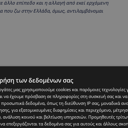
 άλλο επίπεδο και η αλλαγή από εκεί ερχόμενη
α που ζω στην Ελλάδα, όμως, αντιλαμβάνομαι
ρήση των δεδομένων σας
εργάτες μας χρησιμοποιούμε cookies και παρόμοιες τεχνολογίες 
τι το ιερό αφού μεγάλωσε μόνη της, την κόρη
ι να έχουμε πρόσβαση σε πληροφορίες στη συσκευή σας και να
 προσωπικά δεδομένα, όπως τη διεύθυνση IP σας, μοναδικά αν
λο
«Δεν είναι εύκολο, αλλά νομίζω ότι η δύναμη
σης, για εξατομικευμένες διαφημίσεις και περιεχόμενο, μέτρη
θάνε πολύ. Πρέπει να έχεις προτεραιότητα τα
υ, ανάλυση κοινού και βελτίωση υπηρεσιών.
Προμηθευτές τρίτων
ρη και να παρατήσεις τον εαυτό σου. Η
 να επεξεργάζονται τα δεδομένα σας για αυτούς και άλλους σκο