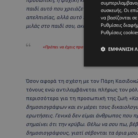
προσωπική, η ψυχική και σωματική υγεία είνα
συμπεριλαμβανομ
παιδί αυτό που χρειάζεται. Είναι δύσκολη δι
συσκευής. Οι επι
απελπισίας, αλλά αυτό που με έχει διδάξει η 
να βασίζονται σε
Ρυθμίσεις διαφή
μιλάς στο παιδί σου, ακόμα και αν νομίζεις ότ
Ρυθμίσεις cookie
«Πρέπει να έχεις προτεραιότητα τα παιδιά, αλλά
ΕΜΦΆΝΙΣΗ 
τον ε
Όσον αφορά τη σχέση με τον Πάρη Κασιδοκώ
τόνους ενώ αντιλαμβάνεται πλήρως τον ρό
περισσότερα για τη προσωπική της ζωή
«Κα
δημοσιογράφων και εν μέρει τους δικαιολογ
ερωτήσεις. Γενικά δεν είμαι άνθρωπος που π
σημαίνει ότι την κρύβω. Θέλω να σου πω, βέ
δημοσιογράφους, γιατί σέβονται τα όρια μου.