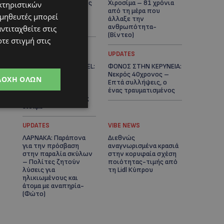
βαριά τραυματισμένος
Χιροσίμα – 81 χρόνια
κτηριστικών
δίπλα από το
από τη μέρα που
ομηθευτές μπορεί
ηλεκτρικό του
άλλαξε την
ποδήλατο
ανθρωπότητα-
ντιταχθείτε στις
(Bίντεο)
τε στιγμή στις
ΚΟΣΜΙΚΑ
UPDATES
PERNERA BEACH HOTEL:
ΦΟΝΟΣ ΣΤΗΝ ΚΕΡΥΝΕΙΑ:
Εκλεκτές παρουσίες
Νεκρός 40χρονος –
ΔΟΧΉ ΌΛΩΝ
στα 50 χρόνια ενός
Επτά συλλήψεις, ο
ιστορικού
ένας τραυματισμένος
ξενοδοχείου-Ποιους
είδαμε
UPDATES
VIBE NEWS
ΛΑΡΝΑΚΑ: Παράπονα
Διεθνώς
για την πρόσβαση
αναγνωρισμένα κρασιά
στην παραλία σκύλων
στην κορυφαία σχέση
– Πολίτες ζητούν
ποιότητας-τιμής από
λύσεις για
τη Lidl Κύπρου
ηλικιωμένους και
άτομα με αναπηρία-
(Φώτο)