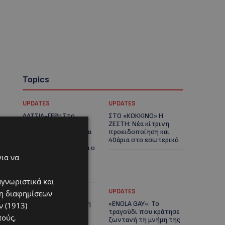
Topics
UPDATES
UPDATES
ΛΑΤΣΙΑ-ΓΕΡΙ: Στο
ΣΤΟ «ΚΟΚΚΙΝΟ» Η
επίκεντρο η
ΖΕΣΤΗ: Νέα κίτρινη
δημιουργία δομών για
προειδοποίηση και
ασυνόδευτους
40άρια στο εσωτερικό
ανήλικους – Αντιδρά ο
Δήμος, στηρίζει υπό
για να
προϋποθέσεις το
Κίνημα Οικολόγων
αγνωριστικά και
UPDATES
UPDATES
ση διαφημίσεων
ΛΕΜΕΣΟΣ: Μάχη για τη
«ENOLA GAY»: Το
 (1913)
ζωή του δίνει
τραγούδι που κράτησε
πούς,
18χρονος – Βρέθηκε
ζωντανή τη μνήμη της