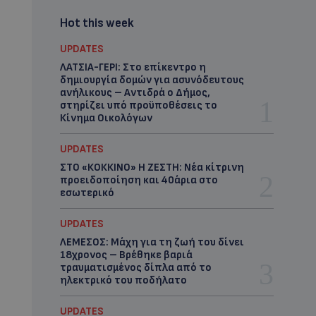
Hot this week
UPDATES
ΛΑΤΣΙΑ-ΓΕΡΙ: Στο επίκεντρο η
δημιουργία δομών για ασυνόδευτους
ανήλικους – Αντιδρά ο Δήμος,
στηρίζει υπό προϋποθέσεις το
Κίνημα Οικολόγων
UPDATES
ΣΤΟ «ΚΟΚΚΙΝΟ» Η ΖΕΣΤΗ: Νέα κίτρινη
προειδοποίηση και 40άρια στο
εσωτερικό
UPDATES
ΛΕΜΕΣΟΣ: Μάχη για τη ζωή του δίνει
18χρονος – Βρέθηκε βαριά
τραυματισμένος δίπλα από το
ηλεκτρικό του ποδήλατο
UPDATES