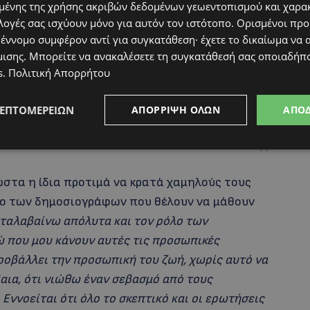
ι το παν για να έχεις δύναμη να δώσεις και στο
ένης της χρήσης ακριβών δεδομένων γεωεντοπισμού και χαρα
αδικασία και θα υπάρξουν πολλές στιγμές
λογές σας ισχύουν μόνο για αυτόν τον ιστότοπο. Ορισμένοι πρ
δική μου εμπειρία είναι πως βοηθάει πολύ να
 έννομο συμφέρον αντί για συγκατάθεση· έχετε το δικαίωμα να α
μισης
. Μπορείτε να ανακαλέσετε τη συγκατάθεσή σας οποιαδήπο
ι δεν ακούει».
s
.
Πολιτική Απορρήτου
 δεν συμφωνώ να κάνεις στην άκρη και να παρατήσεις
ΛΕΠΤΟΜΕΡΕΙΏΝ
ΑΠΌΡΡΙΨΗ ΌΛΩΝ
ΑΠΟ
αυτό σου»
.
στα η ίδια προτιμά να κρατά χαμηλούς τους
λο των δημοσιογράφων που θέλουν να μάθουν
ταλαβαίνω απόλυτα και τον ρόλο των
ώ που μου κάνουν αυτές τις προσωπικές
ροβάλλει την προσωπική του ζωή, χωρίς αυτό να
βαια, ότι νιώθω έναν σεβασμό από τους
 Εννοείται ότι όλο το σκεπτικό και οι ερωτήσεις