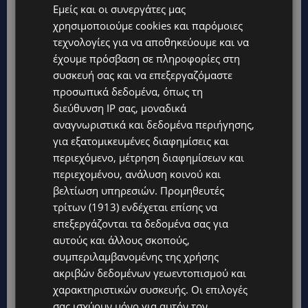
Εμείς και οι συνεργάτες μας
χρησιμοποιούμε cookies και παρόμοιες
τεχνολογίες για να αποθηκεύουμε και να
έχουμε πρόσβαση σε πληροφορίες στη
συσκευή σας και να επεξεργαζόμαστε
προσωπικά δεδομένα, όπως τη
διεύθυνση IP σας, μοναδικά
αναγνωριστικά και δεδομένα περιήγησης,
Topics
για εξατομικευμένες διαφημίσεις και
περιεχόμενο, μέτρηση διαφημίσεων και
UPDATES
περιεχομένου, ανάλυση κοινού και
ΑΛΕΞΙΑ ΠΟΤΑΜΙΤΟΥ: Από την προσωπική απώλεια στην
κοινωνική προσφορά – Αναλαμβάνει το χαρτοφυλάκιο
βελτίωση υπηρεσιών.
Προμηθευτές
Κοινωνικής Πρόνοιας στον ΔΗΣΥ
τρίτων (1913)
ενδέχεται επίσης να
επεξεργάζονται τα δεδομένα σας για
UPDATES
αυτούς και άλλους σκοπούς,
44ο ΦΕΣΤΙΒΑΛ ΛΕΥΚΑΡΩΝ: «Ο άνθρωπος είναι ο πολιτισμός»
– Η ξεχωριστή τιμή που επιφύλαξαν τα Λεύκαρα-(Βίντεο)
συμπεριλαμβανομένης της χρήσης
ακριβών δεδομένων γεωεντοπισμού και
UPDATES
χαρακτηριστικών συσκευής. Οι επιλογές
ΜΑΚΑΡΙΟΣ ΔΡΟΥΣΙΩΤΗΣ: Ζητά τη στήριξη του κοινού για τα
σας ισχύουν μόνο για αυτόν τον
δικαστικά έξοδα-Τι λέει ο ίδιος-(Βίντεο)