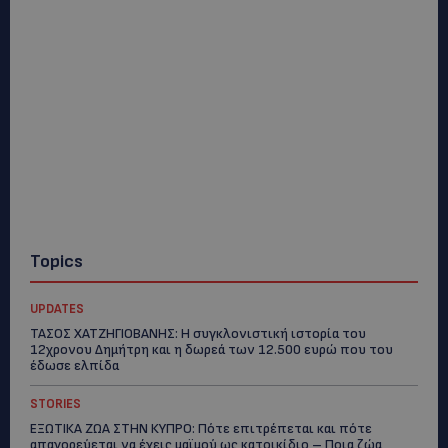
Topics
UPDATES
ΤΑΣΟΣ ΧΑΤΖΗΓΙΟΒΑΝΗΣ: Η συγκλονιστική ιστορία του
12χρονου Δημήτρη και η δωρεά των 12.500 ευρώ που του
έδωσε ελπίδα
STORIES
ΕΞΩΤΙΚΑ ΖΩΑ ΣΤΗΝ ΚΥΠΡΟ: Πότε επιτρέπεται και πότε
απαγορεύεται να έχεις μαϊμού ως κατοικίδιο – Ποια ζώα