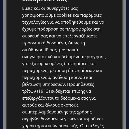
και ας μην φεύγουμε από το στόχο.
Εμείς και οι συνεργάτες μας
χρησιμοποιούμε cookies και παρόμοιες
τεχνολογίες για να αποθηκεύουμε και να
έχουμε πρόσβαση σε πληροφορίες στη
«Στηρίζω τους ανθρώπους που παίρνουν την ευθύνη
συσκευή σας και να επεξεργαζόμαστε
και βγαίνουν επωνύμως να καταγγείλουν κάτι άδικο
προσωπικά δεδομένα, όπως τη
που τους βαραίνει και που έτσι ανοίγουν το δρόμο και
διεύθυνση IP σας, μοναδικά
σ άλλους που δεν είχαν φωνή για να ακουστεί. Και
αναγνωριστικά και δεδομένα περιήγησης,
για εξατομικευμένες διαφημίσεις και
πρέπει να πάψουν να φοβούνται
»
.
περιεχόμενο, μέτρηση διαφημίσεων και
περιεχομένου, ανάλυση κοινού και
βελτίωση υπηρεσιών.
Προμηθευτές
τρίτων (1913)
ενδέχεται επίσης να
Και παρακαλώ όσους αναφέρονται ανωνύμως
επεξεργάζονται τα δεδομένα σας για
σε περιστατικά που μας παρουσιάζουν όλους
αυτούς και άλλους σκοπούς,
λες ζούμε στο «120 μέρες στα Σόδομα» με όργια,
συμπεριλαμβανομένης της χρήσης
ακριβών δεδομένων γεωεντοπισμού και
ναρκωτικά και παρανοϊκές συμπεριφορές να
χαρακτηριστικών συσκευής. Οι επιλογές
σταματήσουν να το κάνουν. Είναι τεράστιο ψέμα