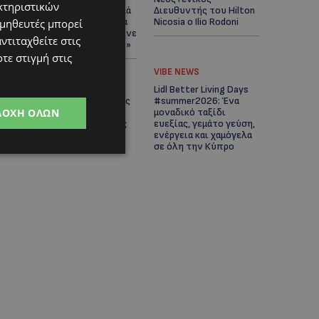
κτηριστικών
Άνοιξε ο δρόμος, αλλά
Διευθυντής του Hilton
άρχισαν τα παράπονα
Nicosia ο Ilio Rodoni
ομηθευτές μπορεί
των πολιτών – «Έγινε
ντιταχθείτε στις
σωστά ο σχεδιασμός;»
τε στιγμή στις
VIBE NEWS
VIBE NEWS
Η Peugeot είναι ο
Lidl Better Living Days
επίσημος συνεργάτης
#summer2026: Ένα
ΔΟΧΉ ΌΛΩΝ
του Φεστιβάλ
μοναδικό ταξίδι
Κινηματογράφου της
ευεξίας, γεμάτο γεύση,
Βενετίας
ενέργεια και χαμόγελα
σε όλη την Κύπρο