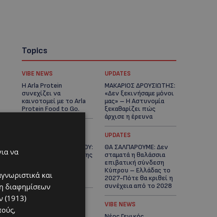
Topics
VIBE NEWS
UPDATES
Η Arla Protein
ΜΑΚΑΡΙΟΣ ΔΡΟΥΣΙΩΤΗΣ:
συνεχίζει να
«Δεν ξεκινήσαμε μόνοι
καινοτομεί με το Arla
μας» – Η Αστυνομία
Protein Food to Go.
ξεκαθαρίζει πώς
άρχισε η έρευνα
UPDATES
UPDATES
ΜΟΝΗ ΑΓΙΟΥ ΝΕΟΦΥΤΟΥ:
ΘΑ ΣΑΛΠΑΡΟΥΜΕ: Δεν
για να
«Για αποκατάσταση της
σταματά η θαλάσσια
αλήθειας» – Όλα
επιβατική σύνδεση
ξεκίνησαν για ένα
Κύπρου – Ελλάδας το
αγνωριστικά και
δωμάτιο
2027-Πότε θα κριθεί η
ση διαφημίσεων
συνέχεια από το 2028
 (1913)
UPDATES
VIBE NEWS
πούς,
ΛΕΩΦΟΡΟΣ ΤΣΕΡΙΟΥ:
Νέος Γενικός