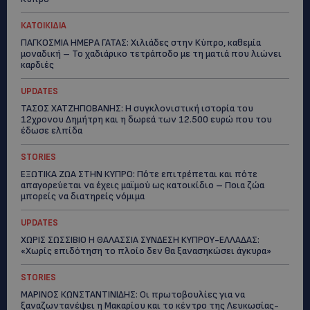
ΚΑΤΟΙΚΙΔΙΑ
ΠΑΓΚΟΣΜΙΑ ΗΜΕΡΑ ΓΑΤΑΣ: Χιλιάδες στην Κύπρο, καθεμία
μοναδική – Το χαδιάρικο τετράποδο με τη ματιά που λιώνει
καρδιές
UPDATES
ΤΑΣΟΣ ΧΑΤΖΗΓΙΟΒΑΝΗΣ: Η συγκλονιστική ιστορία του
12χρονου Δημήτρη και η δωρεά των 12.500 ευρώ που του
έδωσε ελπίδα
STORIES
ΕΞΩΤΙΚΑ ΖΩΑ ΣΤΗΝ ΚΥΠΡΟ: Πότε επιτρέπεται και πότε
απαγορεύεται να έχεις μαϊμού ως κατοικίδιο – Ποια ζώα
μπορείς να διατηρείς νόμιμα
UPDATES
ΧΩΡΙΣ ΣΩΣΣΙΒΙΟ Η ΘΑΛΑΣΣΙΑ ΣΥΝΔΕΣΗ ΚΥΠΡΟΥ-ΕΛΛΑΔΑΣ:
«Χωρίς επιδότηση το πλοίο δεν θα ξανασηκώσει άγκυρα»
STORIES
ΜΑΡΙΝΟΣ ΚΩΝΣΤΑΝΤΙΝΙΔΗΣ: Οι πρωτοβουλίες για να
ξαναζωντανέψει η Μακαρίου και το κέντρο της Λευκωσίας-