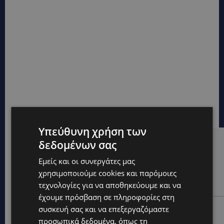
Υπεύθυνη χρήση των
δεδομένων σας
Hot this week
Εμείς και οι συνεργάτες μας
VIBE NEWS
χρησιμοποιούμε cookies και παρόμοιες
Η Peugeot είναι ο επίσημος συνεργάτης του
τεχνολογίες για να αποθηκεύουμε και να
Φεστιβάλ Κινηματογράφου της Βενετίας
έχουμε πρόσβαση σε πληροφορίες στη
VIBE NEWS
συσκευή σας και να επεξεργαζόμαστε
Lidl Better Living Days #summer2026: Ένα μοναδικό
προσωπικά δεδομένα, όπως τη