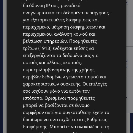
ταξίδι ευεξίας, γεμάτο γεύση, ενέργεια και χαμόγελα
διεύθυνση IP σας, μοναδικά
σε όλη την Κύπρο
αναγνωριστικά και δεδομένα περιήγησης,
για εξατομικευμένες διαφημίσεις και
ΚΑΤΟΙΚΙΔΙΑ
περιεχόμενο, μέτρηση διαφημίσεων και
ΠΑΓΚΟΣΜΙΑ ΗΜΕΡΑ ΓΑΤΑΣ: Χιλιάδες στην Κύπρο,
περιεχομένου, ανάλυση κοινού και
καθεμία μοναδική – Το χαδιάρικο τετράποδο με τη
ματιά που λιώνει καρδιές
βελτίωση υπηρεσιών.
Προμηθευτές
τρίτων (1913)
ενδέχεται επίσης να
UPDATES
επεξεργάζονται τα δεδομένα σας για
ΤΑΣΟΣ ΧΑΤΖΗΓΙΟΒΑΝΗΣ: Η συγκλονιστική ιστορία του
αυτούς και άλλους σκοπούς,
12χρονου Δημήτρη και η δωρεά των 12.500 ευρώ που
συμπεριλαμβανομένης της χρήσης
του έδωσε ελπίδα
ακριβών δεδομένων γεωεντοπισμού και
χαρακτηριστικών συσκευής. Οι επιλογές
STORIES
σας ισχύουν μόνο για αυτόν τον
ΕΞΩΤΙΚΑ ΖΩΑ ΣΤΗΝ ΚΥΠΡΟ: Πότε επιτρέπεται και
πότε απαγορεύεται να έχεις μαϊμού ως κατοικίδιο –
ιστότοπο. Ορισμένοι προμηθευτές
Ποια ζώα μπορείς να διατηρείς νόμιμα
μπορεί να βασίζονται σε έννομο
συμφέρον αντί για συγκατάθεση· έχετε το
δικαίωμα να αντιταχθείτε στις
Ρυθμίσεις
διαφήμισης
. Μπορείτε να ανακαλέσετε τη