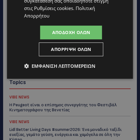
συγκατάθεσή σας οποιαδήποτε στιγμή
στις
Ρυθμίσεις cookies
.
Πολιτική
Απορρήτου
ΑΠΟΔΟΧΉ ΌΛΩΝ
ΑΠΌΡΡΙΨΗ ΌΛΩΝ
ΕΜΦΆΝΙΣΗ ΛΕΠΤΟΜΕΡΕΙΏΝ
Topics
VIBE NEWS
Η Peugeot είναι ο επίσημος συνεργάτης του Φεστιβάλ
Κινηματογράφου της Βενετίας
VIBE NEWS
Lidl Better Living Days #summer2026: Ένα μοναδικό ταξίδι
ευεξίας, γεμάτο γεύση, ενέργεια και χαμόγελα σε όλη την
Κύπρο