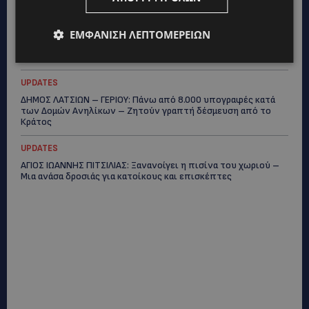
UPDATES
ΕΜΦΆΝΙΣΗ ΛΕΠΤΟΜΕΡΕΙΏΝ
ΦΕΙΔΙΑΣ ΠΑΝΑΓΙΩΤΟΥ: Η εμφάνισή του στην εκδήλωση για
Ισαάκ και Σολωμού προκάλεσε αντιδράσεις – «Ασέβεια προς
τους νεκρούς»-(Φώτο)
UPDATES
ΔΗΜΟΣ ΛΑΤΣΙΩΝ – ΓΕΡΙΟΥ: Πάνω από 8.000 υπογραφές κατά
των Δομών Ανηλίκων – Ζητούν γραπτή δέσμευση από το
Κράτος
UPDATES
ΑΓΙΟΣ ΙΩΑΝΝΗΣ ΠΙΤΣΙΛΙΑΣ: Ξανανοίγει η πισίνα του χωριού –
Μια ανάσα δροσιάς για κατοίκους και επισκέπτες