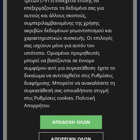
τρίτων (1913)
ενδέχεται επίσης να
επεξεργάζονται τα δεδομένα σας για
UPDATES
αυτούς και άλλους σκοπούς,
ΜΑΡΙΑ ΜΑΡΚΟΥ-ΠΗΚΚΟΥ: Τον κατέγραψε η κάμερα να μπαίνει
συμπεριλαμβανομένης της χρήσης
στο σπίτι της –Έλειπε στο εξωτερικό εκπροσωπώντας την
ακριβών δεδομένων γεωεντοπισμού και
Κύπρο: «Αύριο μπορεί να είναι κάποιος που δεν...
χαρακτηριστικών συσκευής. Οι επιλογές
CALENDAR
σας ισχύουν μόνο για αυτόν τον
ΑΠΟ ΤΗΝ ΚΥΠΡΟ ΣΤΟ ΛΟΝΔΙΝΟ ΚΑΙ ΤΟ ΕΔΙΜΒΟΥΡΓΟ: Η Στέλλα
ιστότοπο. Ορισμένοι προμηθευτές
Παπά γράφει τη δική της σελίδα στη διεθνή εικαστική σκηνή
μπορεί να βασίζονται σε έννομο
συμφέρον αντί για συγκατάθεση· έχετε το
UPDATES
δικαίωμα να αντιταχθείτε στις
Ρυθμίσεις
ΦΩΤΟ: Αγνοείται 51χρονος – Έκκληση της Αστυνομίας για
τον εντοπισμό του
διαφήμισης
. Μπορείτε να ανακαλέσετε τη
συγκατάθεσή σας οποιαδήποτε στιγμή
UPDATES
στις
Ρυθμίσεις cookies
.
Πολιτική
ΣΤΑΥΡΟΣ ΓΙΑΛΛΟΥΡΙΔΗΣ: «Ευχάριστα νέα» για τους
Απορρήτου
«κουρεμένους» του 2013 – Τι του ανακοίνωσε ο Νίκος
Χριστοδουλίδης το πρωί της Κυριακής -(Βίντεο)
ΑΠΟΔΟΧΉ ΌΛΩΝ
UPDATES
ΚΙΤΡΙΝΗ ΠΡΟΕΙΔΟΠΟΙΗΣΗ: Έτοιμοι για παραλία – Στους 40°C
και σήμερα η Κύπρος-Πότε θα τεθεί σε ισχύ
ΑΠΌΡΡΙΨΗ ΌΛΩΝ