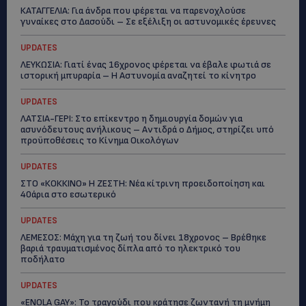
ΚΑΤΑΓΓΕΛΙΑ: Για άνδρα που φέρεται να παρενοχλούσε
γυναίκες στο Δασούδι – Σε εξέλιξη οι αστυνομικές έρευνες
UPDATES
ΛΕΥΚΩΣΙΑ: Γιατί ένας 16χρονος φέρεται να έβαλε φωτιά σε
ιστορική μπυραρία – Η Αστυνομία αναζητεί το κίνητρο
UPDATES
ΛΑΤΣΙΑ-ΓΕΡΙ: Στο επίκεντρο η δημιουργία δομών για
ασυνόδευτους ανήλικους – Αντιδρά ο Δήμος, στηρίζει υπό
προϋποθέσεις το Κίνημα Οικολόγων
UPDATES
ΣΤΟ «ΚΟΚΚΙΝΟ» Η ΖΕΣΤΗ: Νέα κίτρινη προειδοποίηση και
40άρια στο εσωτερικό
UPDATES
ΛΕΜΕΣΟΣ: Μάχη για τη ζωή του δίνει 18χρονος – Βρέθηκε
βαριά τραυματισμένος δίπλα από το ηλεκτρικό του
ποδήλατο
UPDATES
«ENOLA GAY»: Το τραγούδι που κράτησε ζωντανή τη μνήμη