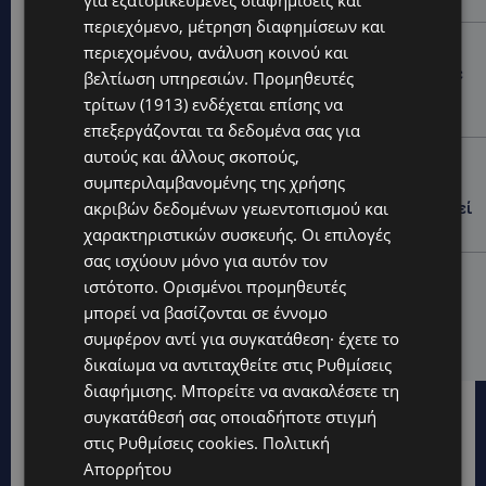
περιεχόμενο, μέτρηση διαφημίσεων και
UPDATES
περιεχομένου, ανάλυση κοινού και
ΚΑΤΑΓΓΕΛΙΑ: Για άνδρα που φέρεται να παρενοχλούσε
βελτίωση υπηρεσιών.
Προμηθευτές
γυναίκες στο Δασούδι – Σε εξέλιξη οι αστυνομικές
τρίτων (1913)
ενδέχεται επίσης να
έρευνες
επεξεργάζονται τα δεδομένα σας για
αυτούς και άλλους σκοπούς,
UPDATES
συμπεριλαμβανομένης της χρήσης
ΛΕΥΚΩΣΙΑ: Γιατί ένας 16χρονος φέρεται να έβαλε
ακριβών δεδομένων γεωεντοπισμού και
φωτιά σε ιστορική μπυραρία – Η Αστυνομία αναζητεί
το κίνητρο
χαρακτηριστικών συσκευής. Οι επιλογές
σας ισχύουν μόνο για αυτόν τον
UPDATES
ιστότοπο. Ορισμένοι προμηθευτές
ΛΑΤΣΙΑ-ΓΕΡΙ: Στο επίκεντρο η δημιουργία δομών για
μπορεί να βασίζονται σε έννομο
ασυνόδευτους ανήλικους – Αντιδρά ο Δήμος,
συμφέρον αντί για συγκατάθεση· έχετε το
στηρίζει υπό προϋποθέσεις το Κίνημα Οικολόγων
δικαίωμα να αντιταχθείτε στις
Ρυθμίσεις
διαφήμισης
. Μπορείτε να ανακαλέσετε τη
συγκατάθεσή σας οποιαδήποτε στιγμή
στις
Ρυθμίσεις cookies
.
Πολιτική
Απορρήτου