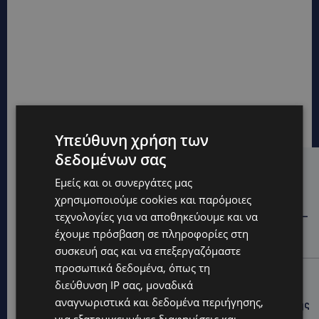
Υπεύθυνη χρήση των
δεδομένων σας
Hot this week
Εμείς και οι συνεργάτες μας
STORIES
χρησιμοποιούμε cookies και παρόμοιες
τεχνολογίες για να αποθηκεύουμε και να
ΓΕΝΕΘΛΙΟΣ ΗΜΕΡΑ: Η ηλικία είναι μόνο ένας αριθμός –
Οι άνθρωποι και οι στιγμές είναι η πραγματική μας
έχουμε πρόσβαση σε πληροφορίες στη
ιστορία
συσκευή σας και να επεξεργαζόμαστε
προσωπικά δεδομένα, όπως τη
STORIES
διεύθυνση IP σας, μοναδικά
ΕΛΕΝΑ ΑΝΤΩΝΙΑΔΟΥ: Αγώνας ζωής για τη 37χρονη
αναγνωριστικά και δεδομένα περιήγησης,
μητέρα τριών παιδιών – Έρανος για τη θεραπεία της
στην Αγγλία
για εξατομικευμένες διαφημίσεις και