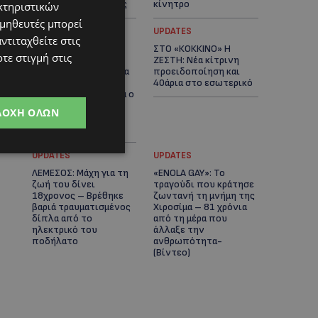
αστυνομικές έρευνες
κίνητρο
κτηριστικών
ομηθευτές μπορεί
UPDATES
UPDATES
ντιταχθείτε στις
ΛΑΤΣΙΑ-ΓΕΡΙ: Στο
ΣΤΟ «ΚΟΚΚΙΝΟ» Η
τε στιγμή στις
επίκεντρο η
ΖΕΣΤΗ: Νέα κίτρινη
δημιουργία δομών για
προειδοποίηση και
ασυνόδευτους
40άρια στο εσωτερικό
ανήλικους – Αντιδρά ο
Δήμος, στηρίζει υπό
ΔΟΧΉ ΌΛΩΝ
προϋποθέσεις το
Κίνημα Οικολόγων
UPDATES
UPDATES
ΛΕΜΕΣΟΣ: Μάχη για τη
«ENOLA GAY»: Το
ζωή του δίνει
τραγούδι που κράτησε
18χρονος – Βρέθηκε
ζωντανή τη μνήμη της
βαριά τραυματισμένος
Χιροσίμα – 81 χρόνια
δίπλα από το
από τη μέρα που
ηλεκτρικό του
άλλαξε την
ποδήλατο
ανθρωπότητα-
(Bίντεο)