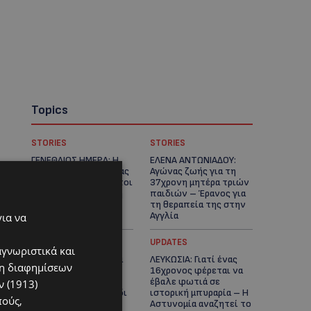
Topics
STORIES
STORIES
ΓΕΝΕΘΛΙΟΣ ΗΜΕΡΑ: Η
ΕΛΕΝΑ ΑΝΤΩΝΙΑΔΟΥ:
ηλικία είναι μόνο ένας
Αγώνας ζωής για τη
αριθμός – Οι άνθρωποι
37χρονη μητέρα τριών
και οι στιγμές είναι η
παιδιών – Έρανος για
πραγματική μας
τη θεραπεία της στην
ιστορία
Αγγλία
για να
UPDATES
UPDATES
αγνωριστικά και
ΚΑΤΑΓΓΕΛΙΑ: Για άνδρα
ΛΕΥΚΩΣΙΑ: Γιατί ένας
ση διαφημίσεων
που φέρεται να
16χρονος φέρεται να
παρενοχλούσε
έβαλε φωτιά σε
 (1913)
γυναίκες στο Δασούδι
ιστορική μπυραρία – Η
πούς,
– Σε εξέλιξη οι
Αστυνομία αναζητεί το