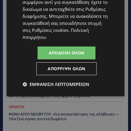
συμφέρον αντί για συγκατάθεση· έχετε το
Κράτος
δικαίωμα να αντιταχθείτε στις
Ρυθμίσεις
UPDATES
διαφήμισης
. Μπορείτε να ανακαλέσετε τη
ΑΓΙΟΣ ΙΩΑΝΝΗΣ ΠΙΤΣΙΛΙΑΣ: Ξανανοίγει η πισίνα του χωριού –
συγκατάθεσή σας οποιαδήποτε στιγμή
Μια ανάσα δροσιάς για κατοίκους και επισκέπτες
στις
Ρυθμίσεις cookies
.
Πολιτική
Απορρήτου
LIFESTYLE
ΕΛΕΝΑ ΠΑΠΑΔΟΠΟΥΛΟΥ: Από τη σκηνή στην Αντιπροεδρία του
ΘΟΚ – «Μεγάλη τιμή και μεγάλη ευθύνη»
ΑΠΟΔΟΧΉ ΌΛΩΝ
VIBE NEWS
ARLA PROTEIN: Συνεχίζει να καινοτομεί με το Arla Protein Food
ΑΠΌΡΡΙΨΗ ΌΛΩΝ
to Go.
ΕΜΦΆΝΙΣΗ ΛΕΠΤΟΜΕΡΕΙΏΝ
UPDATES
ΜΑΚΑΡΙΟΣ ΔΡΟΥΣΙΩΤΗΣ: «Δεν ξεκινήσαμε μόνοι μας» – Η
Αστυνομία ξεκαθαρίζει πώς άρχισε η έρευνα
UPDATES
ΜΟΝΗ ΑΓΙΟΥ ΝΕΟΦΥΤΟΥ: «Για αποκατάσταση της αλήθειας» –
Όλα ξεκίνησαν για ένα δωμάτιο