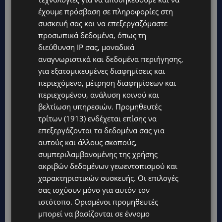
έχουμε πρόσβαση σε πληροφορίες στη
συσκευή σας και να επεξεργαζόμαστε
προσωπικά δεδομένα, όπως τη
διεύθυνση IP σας, μοναδικά
αναγνωριστικά και δεδομένα περιήγησης,
για εξατομικευμένες διαφημίσεις και
περιεχόμενο, μέτρηση διαφημίσεων και
Topics
περιεχομένου, ανάλυση κοινού και
βελτίωση υπηρεσιών.
Προμηθευτές
UPDATES
τρίτων (1913)
ενδέχεται επίσης να
ΚΙΤΡΙΝΗ ΠΡΟΕΙΔΟΠΟΙΗΣΗ: Έτοιμοι για παραλία – Στους 40°C
επεξεργάζονται τα δεδομένα σας για
και σήμερα η Κύπρος-Πότε θα τεθεί σε ισχύ
αυτούς και άλλους σκοπούς,
UPDATES
συμπεριλαμβανομένης της χρήσης
ΦΕΙΔΙΑΣ ΠΑΝΑΓΙΩΤΟΥ: Η εμφάνισή του στην εκδήλωση για
ακριβών δεδομένων γεωεντοπισμού και
Ισαάκ και Σολωμού προκάλεσε αντιδράσεις – «Ασέβεια προς
χαρακτηριστικών συσκευής. Οι επιλογές
τους νεκρούς»-(Φώτο)
σας ισχύουν μόνο για αυτόν τον
UPDATES
ιστότοπο. Ορισμένοι προμηθευτές
ΔΗΜΟΣ ΛΑΤΣΙΩΝ – ΓΕΡΙΟΥ: Πάνω από 8.000 υπογραφές κατά
μπορεί να βασίζονται σε έννομο
των Δομών Ανηλίκων – Ζητούν γραπτή δέσμευση από το