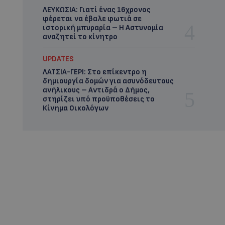
ΛΕΥΚΩΣΙΑ: Γιατί ένας 16χρονος
φέρεται να έβαλε φωτιά σε
ιστορική μπυραρία – Η Αστυνομία
αναζητεί το κίνητρο
UPDATES
ΛΑΤΣΙΑ-ΓΕΡΙ: Στο επίκεντρο η
δημιουργία δομών για ασυνόδευτους
ανήλικους – Αντιδρά ο Δήμος,
στηρίζει υπό προϋποθέσεις το
Κίνημα Οικολόγων