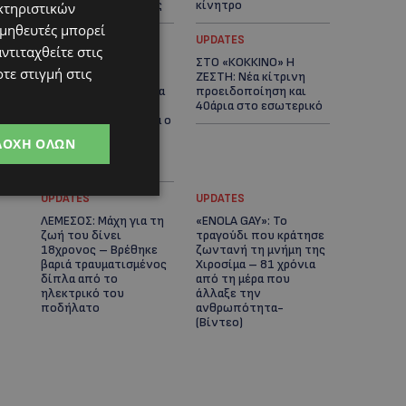
αστυνομικές έρευνες
κίνητρο
κτηριστικών
ομηθευτές μπορεί
UPDATES
UPDATES
ντιταχθείτε στις
ΛΑΤΣΙΑ-ΓΕΡΙ: Στο
ΣΤΟ «ΚΟΚΚΙΝΟ» Η
τε στιγμή στις
επίκεντρο η
ΖΕΣΤΗ: Νέα κίτρινη
δημιουργία δομών για
προειδοποίηση και
ασυνόδευτους
40άρια στο εσωτερικό
ανήλικους – Αντιδρά ο
Δήμος, στηρίζει υπό
ΔΟΧΉ ΌΛΩΝ
προϋποθέσεις το
Κίνημα Οικολόγων
UPDATES
UPDATES
ΛΕΜΕΣΟΣ: Μάχη για τη
«ENOLA GAY»: Το
ζωή του δίνει
τραγούδι που κράτησε
18χρονος – Βρέθηκε
ζωντανή τη μνήμη της
βαριά τραυματισμένος
Χιροσίμα – 81 χρόνια
δίπλα από το
από τη μέρα που
ηλεκτρικό του
άλλαξε την
ποδήλατο
ανθρωπότητα-
(Bίντεο)