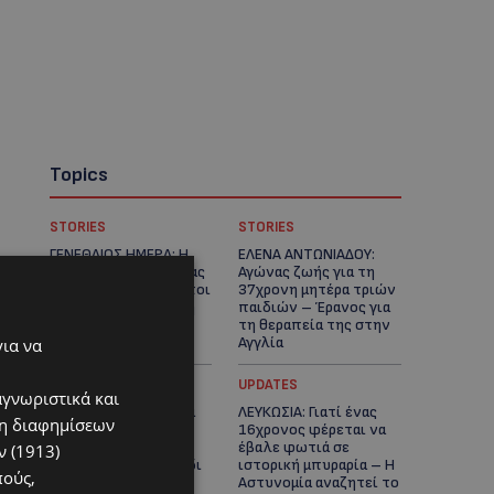
Topics
STORIES
STORIES
ΓΕΝΕΘΛΙΟΣ ΗΜΕΡΑ: Η
ΕΛΕΝΑ ΑΝΤΩΝΙΑΔΟΥ:
ηλικία είναι μόνο ένας
Αγώνας ζωής για τη
αριθμός – Οι άνθρωποι
37χρονη μητέρα τριών
και οι στιγμές είναι η
παιδιών – Έρανος για
πραγματική μας
τη θεραπεία της στην
ιστορία
Αγγλία
για να
UPDATES
UPDATES
αγνωριστικά και
ΚΑΤΑΓΓΕΛΙΑ: Για άνδρα
ΛΕΥΚΩΣΙΑ: Γιατί ένας
ση διαφημίσεων
που φέρεται να
16χρονος φέρεται να
παρενοχλούσε
έβαλε φωτιά σε
 (1913)
γυναίκες στο Δασούδι
ιστορική μπυραρία – Η
πούς,
– Σε εξέλιξη οι
Αστυνομία αναζητεί το