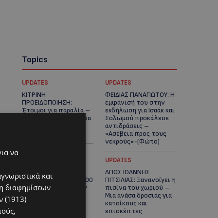
Topics
UPDATES
UPDATES
ΚΙΤΡΙΝΗ
ΦΕΙΔΙΑΣ ΠΑΝΑΓΙΩΤΟΥ: Η
ΠΡΟΕΙΔΟΠΟΙΗΣΗ:
εμφάνισή του στην
Έτοιμοι για παραλία –
εκδήλωση για Ισαάκ και
Στους 40°C και σήμερα
Σολωμού προκάλεσε
η Κύπρος-Πότε θα
αντιδράσεις –
τεθεί σε ισχύ
«Ασέβεια προς τους
νεκρούς»-(Φώτο)
για να
UPDATES
UPDATES
ΔΗΜΟΣ ΛΑΤΣΙΩΝ –
ΑΓΙΟΣ ΙΩΑΝΝΗΣ
αγνωριστικά και
ΓΕΡΙΟΥ: Πάνω από 8.000
ΠΙΤΣΙΛΙΑΣ: Ξανανοίγει η
ση διαφημίσεων
υπογραφές κατά των
πισίνα του χωριού –
Δομών Ανηλίκων –
Μια ανάσα δροσιάς για
 (1913)
Ζητούν γραπτή
κατοίκους και
πούς,
δέσμευση από το
επισκέπτες