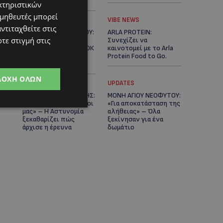
Κράτος
κτηριστικών
ομηθευτές μπορεί
LIFESTYLE
VIBE NEWS
ντιταχθείτε στις
ΕΛΕΝΑ ΠΑΠΑΔΟΠΟΥΛΟΥ:
ARLA PROTEIN:
τε στιγμή στις
Από τη σκηνή στην
Συνεχίζει να
Αντιπροεδρία του ΘΟΚ
καινοτομεί με το Arla
– «Μεγάλη τιμή και
Protein Food to Go.
μεγάλη ευθύνη»
ΔΟΧΉ ΌΛΩΝ
UPDATES
UPDATES
ΜΑΚΑΡΙΟΣ ΔΡΟΥΣΙΩΤΗΣ:
ΜΟΝΗ ΑΓΙΟΥ ΝΕΟΦΥΤΟΥ:
«Δεν ξεκινήσαμε μόνοι
«Για αποκατάσταση της
μας» – Η Αστυνομία
αλήθειας» – Όλα
ξεκαθαρίζει πώς
ξεκίνησαν για ένα
άρχισε η έρευνα
δωμάτιο