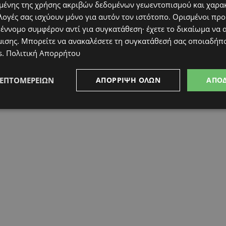
ένης της χρήσης ακριβών δεδομένων γεωεντοπισμού και χαρα
λογές σας ισχύουν μόνο για αυτόν τον ιστότοπο. Ορισμένοι πρ
 έννομο συμφέρον αντί για συγκατάθεση· έχετε το δικαίωμα να α
 είναι απλά η καλή καρδιά και τίποτε άλλο.
μισης
. Μπορείτε να ανακαλέσετε τη συγκατάθεσή σας οποιαδήπο
ση και ηρεμία στην ψυχή μας. Γιατί εάν δεν
s
.
Πολιτική Απορρήτου
ε ποτέ να προχωρήσουμε για να βρούμε το
εν υπάρχει…
ΛΕΠΤΟΜΕΡΕΙΏΝ
ΑΠΌΡΡΙΨΗ ΌΛΩΝ
ΑΠΟ