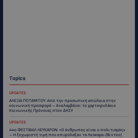
Topics
UPDATES
ΑΛΕΞΙΑ ΠΟΤΑΜΙΤΟΥ: Από την προσωπική απώλεια στην
κοινωνική προσφορά – Αναλαμβάνει το χαρτοφυλάκιο
Κοινωνικής Πρόνοιας στον ΔΗΣΥ
UPDATES
44ο ΦΕΣΤΙΒΑΛ ΛΕΥΚΑΡΩΝ: «Ο άνθρωπος είναι ο πολιτισμός»
– Η ξεχωριστή τιμή που επιφύλαξαν τα Λεύκαρα-(Βίντεο)