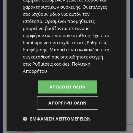
χαρακτηριστικών συσκευής. Οι επιλογές
σας ισχύουν μόνο για αυτόν τον
ιστότοπο. Ορισμένοι προμηθευτές
μπορεί να βασίζονται σε έννομο
συμφέρον αντί για συγκατάθεση· έχετε το
δικαίωμα να αντιταχθείτε στις
Ρυθμίσεις
διαφήμισης
. Μπορείτε να ανακαλέσετε τη
συγκατάθεσή σας οποιαδήποτε στιγμή
στις
Ρυθμίσεις cookies
.
Πολιτική
Απορρήτου
ΑΠΟΔΟΧΉ ΌΛΩΝ
Hot this week
UPDATES
ΑΠΌΡΡΙΨΗ ΌΛΩΝ
ΑΛΕΞΙΑ ΠΟΤΑΜΙΤΟΥ: Από την προσωπική απώλεια
στην κοινωνική προσφορά – Αναλαμβάνει το
χαρτοφυλάκιο Κοινωνικής Πρόνοιας στον ΔΗΣΥ
ΕΜΦΆΝΙΣΗ ΛΕΠΤΟΜΕΡΕΙΏΝ
UPDATES