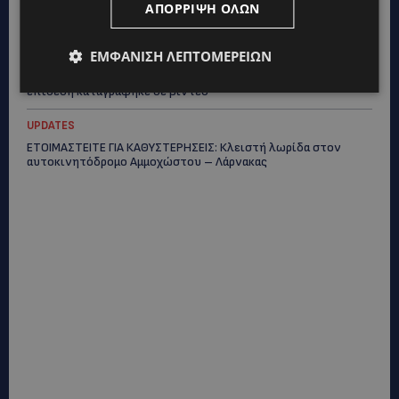
ΔΕΝ ΥΠΟΧΩΡΕΙ Ο ΚΑΥΣΩΝΑΣ: Νέα κίτρινη προειδοποίηση για
ΑΠΌΡΡΙΨΗ ΌΛΩΝ
40άρια – Πότε τίθεται σε ισχύ
ΕΜΦΆΝΙΣΗ ΛΕΠΤΟΜΕΡΕΙΏΝ
UPDATES
VIRAL: Κοράκι πήρε στο κυνήγι γυναίκα – Η απρόσμενη
επίθεση καταγράφηκε σε βίντεο
UPDATES
ΕΤΟΙΜΑΣΤΕΙΤΕ ΓΙΑ ΚΑΘΥΣΤΕΡΗΣΕΙΣ: Κλειστή λωρίδα στον
αυτοκινητόδρομο Αμμοχώστου – Λάρνακας