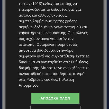
ΤΑΣΟΣ ΧΑΤΖΗΓΙΟΒΑΝΗΣ: Η συγκλονιστική ιστορία του
τρίτων (1913)
ενδέχεται επίσης να
12χρονου Δημήτρη και η δωρεά των 12.500 ευρώ που του
επεξεργάζονται τα δεδομένα σας για
έδωσε ελπίδα
αυτούς και άλλους σκοπούς,
STORIES
συμπεριλαμβανομένης της χρήσης
ΕΞΩΤΙΚΑ ΖΩΑ ΣΤΗΝ ΚΥΠΡΟ: Πότε επιτρέπεται και πότε
ακριβών δεδομένων γεωεντοπισμού και
απαγορεύεται να έχεις μαϊμού ως κατοικίδιο – Ποια ζώα
χαρακτηριστικών συσκευής. Οι επιλογές
μπορείς να διατηρείς νόμιμα
σας ισχύουν μόνο για αυτόν τον
UPDATES
ιστότοπο. Ορισμένοι προμηθευτές
ΧΩΡΙΣ ΣΩΣΣΙΒΙΟ Η ΘΑΛΑΣΣΙΑ ΣΥΝΔΕΣΗ ΚΥΠΡΟΥ-ΕΛΛΑΔΑΣ:
μπορεί να βασίζονται σε έννομο
«Χωρίς επιδότηση το πλοίο δεν θα ξανασηκώσει άγκυρα»
συμφέρον αντί για συγκατάθεση· έχετε το
δικαίωμα να αντιταχθείτε στις
Ρυθμίσεις
STORIES
διαφήμισης
. Μπορείτε να ανακαλέσετε τη
ΜΑΡΙΝΟΣ ΚΩΝΣΤΑΝΤΙΝΙΔΗΣ: Οι πρωτοβουλίες για να
ξαναζωντανέψει η Μακαρίου και το κέντρο της Λευκωσίας-
συγκατάθεσή σας οποιαδήποτε στιγμή
(Βίντεο)
στις
Ρυθμίσεις cookies
.
Πολιτική
Απορρήτου
UPDATES
ΤΡΟΧΑΙΟ ΣΤΗΝ ΛΕΥΚΩΣΙΑ: Χειροπέδες και στη σύζυγο του
27χρονου – Φέρεται να παραπλάνησε την Αστυνομία
ΑΠΟΔΟΧΉ ΌΛΩΝ
UPDATES