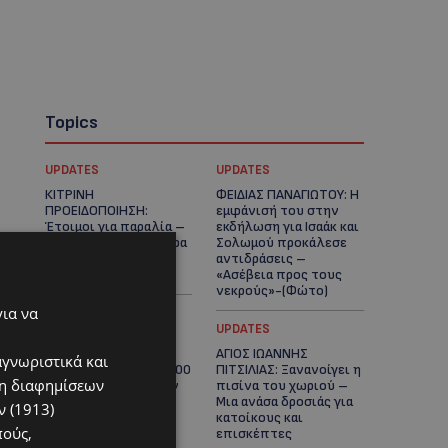
Topics
UPDATES
UPDATES
ΚΙΤΡΙΝΗ
ΦΕΙΔΙΑΣ ΠΑΝΑΓΙΩΤΟΥ: Η
ΠΡΟΕΙΔΟΠΟΙΗΣΗ:
εμφάνισή του στην
Έτοιμοι για παραλία –
εκδήλωση για Ισαάκ και
Στους 40°C και σήμερα
Σολωμού προκάλεσε
η Κύπρος-Πότε θα
αντιδράσεις –
τεθεί σε ισχύ
«Ασέβεια προς τους
νεκρούς»-(Φώτο)
για να
UPDATES
UPDATES
ΔΗΜΟΣ ΛΑΤΣΙΩΝ –
ΑΓΙΟΣ ΙΩΑΝΝΗΣ
αγνωριστικά και
ΓΕΡΙΟΥ: Πάνω από 8.000
ΠΙΤΣΙΛΙΑΣ: Ξανανοίγει η
ση διαφημίσεων
υπογραφές κατά των
πισίνα του χωριού –
Δομών Ανηλίκων –
Μια ανάσα δροσιάς για
 (1913)
Ζητούν γραπτή
κατοίκους και
πούς,
δέσμευση από το
επισκέπτες