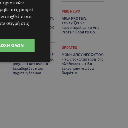
Κράτος
κτηριστικών
ομηθευτές μπορεί
LIFESTYLE
VIBE NEWS
ντιταχθείτε στις
ΕΛΕΝΑ ΠΑΠΑΔΟΠΟΥΛΟΥ:
ARLA PROTEIN:
τε στιγμή στις
Από τη σκηνή στην
Συνεχίζει να
Αντιπροεδρία του ΘΟΚ
καινοτομεί με το Arla
– «Μεγάλη τιμή και
Protein Food to Go.
μεγάλη ευθύνη»
ΔΟΧΉ ΌΛΩΝ
UPDATES
UPDATES
ΜΑΚΑΡΙΟΣ ΔΡΟΥΣΙΩΤΗΣ:
ΜΟΝΗ ΑΓΙΟΥ ΝΕΟΦΥΤΟΥ:
«Δεν ξεκινήσαμε μόνοι
«Για αποκατάσταση της
μας» – Η Αστυνομία
αλήθειας» – Όλα
ξεκαθαρίζει πώς
ξεκίνησαν για ένα
άρχισε η έρευνα
δωμάτιο