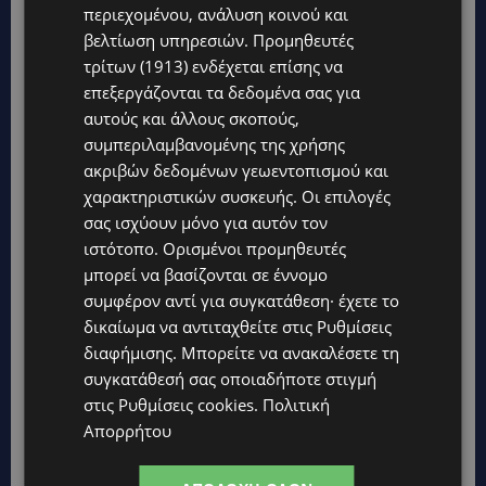
περιεχομένου, ανάλυση κοινού και
βελτίωση υπηρεσιών.
Προμηθευτές
τρίτων (1913)
ενδέχεται επίσης να
επεξεργάζονται τα δεδομένα σας για
αυτούς και άλλους σκοπούς,
συμπεριλαμβανομένης της χρήσης
Topics
ακριβών δεδομένων γεωεντοπισμού και
χαρακτηριστικών συσκευής. Οι επιλογές
UPDATES
σας ισχύουν μόνο για αυτόν τον
ΛΕΩΦΟΡΟΣ ΤΣΕΡΙΟΥ: Άνοιξε ο δρόμος, αλλά άρχισαν τα
ιστότοπο. Ορισμένοι προμηθευτές
παράπονα των πολιτών – «Έγινε σωστά ο σχεδιασμός;»
μπορεί να βασίζονται σε έννομο
συμφέρον αντί για συγκατάθεση· έχετε το
VIBE NEWS
δικαίωμα να αντιταχθείτε στις
Ρυθμίσεις
Νέος Γενικός Διευθυντής του Hilton Nicosia ο Ilio Rodoni
διαφήμισης
. Μπορείτε να ανακαλέσετε τη
VIBE NEWS
συγκατάθεσή σας οποιαδήποτε στιγμή
Η Peugeot είναι ο επίσημος συνεργάτης του Φεστιβάλ
στις
Ρυθμίσεις cookies
.
Πολιτική
Κινηματογράφου της Βενετίας
Απορρήτου
VIBE NEWS
Lidl Better Living Days #summer2026: Ένα μοναδικό ταξίδι