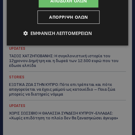
ΑΠΟΔΟΧΉ ΌΛΩΝ
ευεξίας, γεμάτο γεύση, ενέργεια και χαμόγελα σε όλη την
Κύπρο
ΑΠΌΡΡΙΨΗ ΌΛΩΝ
ΚΑΤΟΙΚΙΔΙΑ
ΠΑΓΚΟΣΜΙΑ ΗΜΕΡΑ ΓΑΤΑΣ: Χιλιάδες στην Κύπρο, καθεμία
μοναδική – Το χαδιάρικο τετράποδο με τη ματιά που λιώνει
ΕΜΦΆΝΙΣΗ ΛΕΠΤΟΜΕΡΕΙΏΝ
καρδιές
UPDATES
ΤΑΣΟΣ ΧΑΤΖΗΓΙΟΒΑΝΗΣ: Η συγκλονιστική ιστορία του
12χρονου Δημήτρη και η δωρεά των 12.500 ευρώ που του
έδωσε ελπίδα
STORIES
ΕΞΩΤΙΚΑ ΖΩΑ ΣΤΗΝ ΚΥΠΡΟ: Πότε επιτρέπεται και πότε
απαγορεύεται να έχεις μαϊμού ως κατοικίδιο – Ποια ζώα
μπορείς να διατηρείς νόμιμα
UPDATES
ΧΩΡΙΣ ΣΩΣΣΙΒΙΟ Η ΘΑΛΑΣΣΙΑ ΣΥΝΔΕΣΗ ΚΥΠΡΟΥ-ΕΛΛΑΔΑΣ:
«Χωρίς επιδότηση το πλοίο δεν θα ξανασηκώσει άγκυρα»