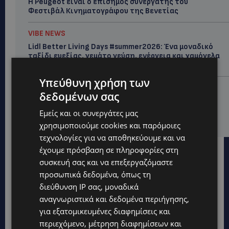
Η Peugeot είναι ο επίσημος συνεργάτης του
Φεστιβάλ Κινηματογράφου της Βενετίας
VIBE NEWS
Lidl Better Living Days #summer2026: Ένα μοναδικό
ταξίδι ευεξίας, γεμάτο γεύση, ενέργεια και χαμόγελα
σε όλη την Κύπρο
Υπεύθυνη χρήση των
ΚΑΤΟΙΚΙΔΙΑ
δεδομένων σας
ΠΑΓΚΟΣΜΙΑ ΗΜΕΡΑ ΓΑΤΑΣ: Χιλιάδες στην Κύπρο,
καθεμία μοναδική – Το χαδιάρικο τετράποδο με τη
Εμείς και οι συνεργάτες μας
ματιά που λιώνει καρδιές
χρησιμοποιούμε cookies και παρόμοιες
τεχνολογίες για να αποθηκεύουμε και να
έχουμε πρόσβαση σε πληροφορίες στη
συσκευή σας και να επεξεργαζόμαστε
προσωπικά δεδομένα, όπως τη
διεύθυνση IP σας, μοναδικά
αναγνωριστικά και δεδομένα περιήγησης,
για εξατομικευμένες διαφημίσεις και
περιεχόμενο, μέτρηση διαφημίσεων και