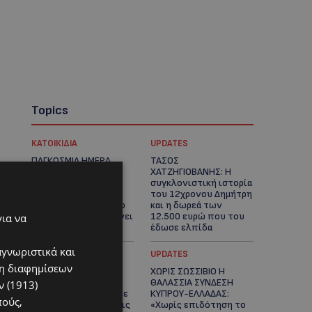
Topics
ΚΑΤΟΙΚΙΔΙΑ
UPDATES
ΠΑΓΚΟΣΜΙΑ ΗΜΕΡΑ
ΤΑΣΟΣ
ΓΑΤΑΣ: Χιλιάδες στην
ΧΑΤΖΗΓΙΟΒΑΝΗΣ: Η
Κύπρο, καθεμία
συγκλονιστική ιστορία
μοναδική – Το
του 12χρονου Δημήτρη
χαδιάρικο τετράποδο
και η δωρεά των
με τη ματιά που λιώνει
12.500 ευρώ που του
για να
καρδιές
έδωσε ελπίδα
αγνωριστικά και
STORIES
UPDATES
ση διαφημίσεων
ΕΞΩΤΙΚΑ ΖΩΑ ΣΤΗΝ
ΧΩΡΙΣ ΣΩΣΣΙΒΙΟ Η
ΚΥΠΡΟ: Πότε
ΘΑΛΑΣΣΙΑ ΣΥΝΔΕΣΗ
 (1913)
επιτρέπεται και πότε
ΚΥΠΡΟΥ-ΕΛΛΑΔΑΣ:
πούς,
απαγορεύεται να έχεις
«Χωρίς επιδότηση το