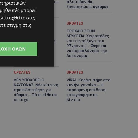
μαϊμού ως κατοικίδιο –
πλοίο δεν θα
κτηριστικών
Ποια ζώα μπορείς να
ξανασηκώσει άγκυρα»
ομηθευτές μπορεί
διατηρείς νόμιμα
ντιταχθείτε στις
STORIES
UPDATES
τε στιγμή στις
ΜΑΡΙΝΟΣ
ΤΡΟΧΑΙΟ ΣΤΗΝ
ΚΩΝΣΤΑΝΤΙΝΙΔΗΣ: Οι
ΛΕΥΚΩΣΙΑ: Χειροπέδες
πρωτοβουλίες για να
και στη σύζυγο του
ξαναζωντανέψει η
27χρονου – Φέρεται
ΔΟΧΉ ΌΛΩΝ
Μακαρίου και το
να παραπλάνησε την
κέντρο της
Αστυνομία
Λευκωσίας-(Βίντεο)
UPDATES
UPDATES
ΔΕΝ ΥΠΟΧΩΡΕΙ Ο
VIRAL: Κοράκι πήρε στο
ΚΑΥΣΩΝΑΣ: Νέα κίτρινη
κυνήγι γυναίκα – Η
προειδοποίηση για
απρόσμενη επίθεση
40άρια – Πότε τίθεται
καταγράφηκε σε
σε ισχύ
βίντεο