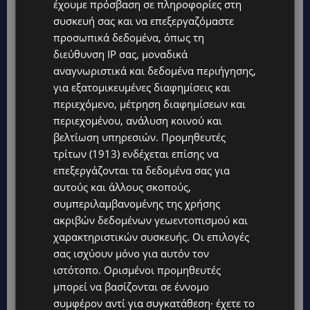
έχουμε πρόσβαση σε πληροφορίες στη
στα social media, παραπέμποντας στο ταξίδι
συσκευή σας και να επεξεργαζόμαστε
της Μάργκαρετ Θάτσερ εκεί στο τέλος του
προσωπικά δεδομένα, όπως τη
διεύθυνση IP σας, μοναδικά
Ψυχρού Πολέμου. Η Λιζ Τρας θα είναι η τέταρτη
αναγνωριστικά και δεδομένα περιήγησης,
πρωθυπουργός από το 2016 και θα είναι η
για εξατομικευμένες διαφημίσεις και
τρίτη γυναίκα πρωθυπουργός στην ιστορία της
περιεχόμενο, μέτρηση διαφημίσεων και
χώρας, μετά τη Μάργκαρετ Θάτσερ και την
περιεχομένου, ανάλυση κοινού και
Τερέζα Μέι. Η νέα πρωθυπουργός της
βελτίωση υπηρεσιών.
Προμηθευτές
Βρετανίας ανέβηκε στη σκηνή μετά τη νίκη της
τρίτων (1913)
ενδέχεται επίσης να
επεξεργάζονται τα δεδομένα σας για
και καταχειροκροτήθηκε, λέγοντας ότι είναι
αυτούς και άλλους σκοπούς,
τιμή της να εκλεγεί πρόεδρος του κόμματος και
συμπεριλαμβανομένης της χρήσης
πρωθυπουργός.
ακριβών δεδομένων γεωεντοπισμού και
χαρακτηριστικών συσκευής. Οι επιλογές
Η ίδια ευχαρίστησε και τον Μπόρις Τζόνσον
σας ισχύουν μόνο για αυτόν τον
που στάθηκε στο ύψος του μπροστά στον
ιστότοπο. Ορισμένοι προμηθευτές
Βλαντιμίρ Πούτιν, έκανε το Brexit, έβγαλε
μπορεί να βασίζονται σε έννομο
συμφέρον αντί για συγκατάθεση· έχετε το
εμβόλιο κατά της Covid και «συνέτριψε τον