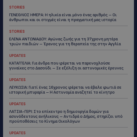
STORIES
ΓΕΝΕΘΛΙΟΣ ΗΜΕΡΑ: Η ηλικία είναι μόνο ένας αριθμός – Οι
άνθρωποι και οι στιγμές είναι η πραγματική μας ιστορία
STORIES
ΕΛΕΝΑ ΑΝΤΩΝΙΑΔΟΥ: Αγώνας ζωής για τη 37χρονη μητέρα
τριών παιδιών – Έρανος για τη θεραπεία της στην Αγγλία
UPDATES
ΚΑΤΑΓΓΕΛΙΑ: Για άνδρα που φέρεται να παρενοχλούσε
γυναίκες στο Δασούδι – Σε εξέλιξη οι αστυνομικές έρευνες
UPDATES
ΛΕΥΚΩΣΙΑ: Γιατί ένας 16χρονος φέρεται να έβαλε φωτιά σε
ιστορική μπυραρία – Η Αστυνομία αναζητεί το κίνητρο
UPDATES
ΛΑΤΣΙΑ-ΓΕΡΙ: Στο επίκεντρο η δημιουργία δομών για
ασυνόδευτους ανήλικους – Αντιδρά ο Δήμος, στηρίζει υπό
προϋποθέσεις το Κίνημα Οικολόγων
UPDATES