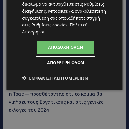
δικαίωμα να αντιταχθείτε στις
Ρυθμίσεις
Τζέρεμι Κόρμπιν».
«Σε (σ.σ. Μπόρις Τζόνσον)
διαφήμισης
. Μπορείτε να ανακαλέσετε τη
θαυμάζουν από το Κίεβο μέχρι το Καρλάιλ»,
συγκατάθεσή σας οποιαδήποτε στιγμή
ανέφερε για να λάβει ένα αμήχανο
στις
Ρυθμίσεις cookies
.
Πολιτική
χειροκρότημα.
Απορρήτου
«Γνωρίζω ότι οι πεποιθήσεις των Τόρις
ΑΠΟΔΟΧΉ ΌΛΩΝ
βρίσκουν απήχηση στους Βρετανούς. Κι αυτές
περιλαμβάνουν την ελευθερία, τη δυνατότητα ο
ΑΠΌΡΡΙΨΗ ΌΛΩΝ
καθένας να ελέγχει τη ζωή του καθώς και τη
χαμηλή φορολογία
.
Θα τα καταφέρουμε, θα τα
ΕΜΦΆΝΙΣΗ ΛΕΠΤΟΜΕΡΕΙΏΝ
καταφέρουμε, θα τα καταφέρουμε«,
καταλήγει
η Τρας – προσθέτοντας ότι το κόμμα θα
νικήσει τους Εργατικούς και στις γενικές
εκλογές του 2024.