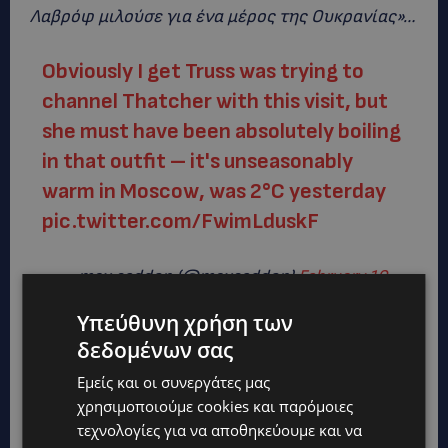
Λαβρόφ μιλούσε για ένα μέρος της Ουκρανίας»…
Obviously I get Truss was trying to
channel Thatcher with this visit, but
she must have been absolutely boiling
in that outfit – it's unseasonably
warm in Moscow, was 2°C yesterday
pic.twitter.com/FwimLduskF
— max seddon (@maxseddon)
February 10,
2022
Υπεύθυνη χρήση των
δεδομένων σας
Κατά τα λοιπά, δεν παρέλειψε κατά την
Εμείς και οι συνεργάτες μας
επίσκεψή της στη ρωσική πρωτεύουσα να
χρησιμοποιούμε cookies και παρόμοιες
ποζάρει με γούνινο καπέλα στην Κόκκινη
τεχνολογίες για να αποθηκεύουμε και να
Πλατεία και να αναρτήσει τις φωτογραφίες