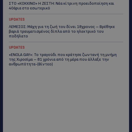
ΣΤΟ «ΚΟΚΚΙΝΟ» Η ΖΕΣΤΗ: Νέα κίτρινη προειδοποίηση και
40άρια στο εσωτερικό
UPDATES
ΛΕΜΕΣΟΣ: Μάχη για τη ζωή του δίνει 18χρονος – Βρέθηκε
βαριά τραυματισμένος δίπλα από το ηλεκτρικό του
ποδήλατο
UPDATES
«ENOLA GAY»: Το τραγούδι που κράτησε ζωντανή τη μνήμη
της Χιροσίμα – 81 χρόνια από τη μέρα που άλλαξε την
ανθρωπότητα-(Bίντεο)