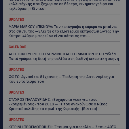
καλλιτέχνης που ξεχώρισε σε θέατρο, κινηματογράφο και
τηλεόραση-(Bίντεο)
UPDATES
ΜΑΡΙΑ ΜΑΡΚΟΥ «ΠΙΚΚΟΥΑ: Τον κατέγραψε η κάμερα να μπαίνει
στο σπίτι της –Έλειπε στο εξωτερικό εκπροσωπώντας την
Κύπρο: «Αύριο μπορεί να είναι κάποιος που...
CALENDAR
ΑΠΟ ΤΗΝ ΚΥΠΡΟ ΣΤΟ ΛΟΝΔΙΝΟ ΚΑΙ ΤΟ ΕΔΙΜΒΟΥΡΓΟ: Η Στέλλα
Παπά γράφει τη δική της σελίδα στη διεθνή εικαστική σκηνή
UPDATES
ΦΩΤΟ: Αγνοείται 51χρονος – Έκκληση της Αστυνομίας για
τον εντοπισμό του
UPDATES
ΣΤΑΥΡΟΣ ΓΙΑΛΛΟΥΡΙΔΗΣ: «Ευχάριστα νέα» για τους
«κουρεμένους» του 2013 – Τι του ανακοίνωσε ο Νίκος
Χριστοδουλίδης το πρωί της Κυριακής -(Βίντεο)
UPDATES
ΚΙΤΡΙΝΗ ΠΡΟΕΙΔΟΠΟΙΗΣΗ: Έτοιμοι για παραλία – Στους 40°C