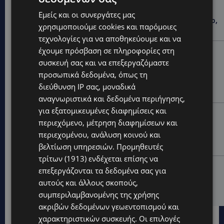
ΝΙΚΟΣ ΚΑΛΟΓΕΡΟΠΟΥΛΟΣ: Έφυγε από τη ζωή ο
Εμείς και οι συνεργάτες μας
πολυτάλαντος καλλιτέχνης που ξεχώρισε σε θέατρο,
χρησιμοποιούμε cookies και παρόμοιες
κινηματογράφο και τηλεόραση-(Bίντεο)
τεχνολογίες για να αποθηκεύουμε και να
έχουμε πρόσβαση σε πληροφορίες στη
UPDATES
συσκευή σας και να επεξεργαζόμαστε
ΜΑΡΙΑ ΜΑΡΚΟΥ «ΠΙΚΚΟΥΑ: Τον κατέγραψε η κάμερα να
μπαίνει στο σπίτι της –Έλειπε στο εξωτερικό
προσωπικά δεδομένα, όπως τη
εκπροσωπώντας την Κύπρο: «Αύριο μπορεί να είναι
διεύθυνση IP σας, μοναδικά
κάποιος που...
αναγνωριστικά και δεδομένα περιήγησης,
για εξατομικευμένες διαφημίσεις και
CALENDAR
περιεχόμενο, μέτρηση διαφημίσεων και
ΑΠΟ ΤΗΝ ΚΥΠΡΟ ΣΤΟ ΛΟΝΔΙΝΟ ΚΑΙ ΤΟ ΕΔΙΜΒΟΥΡΓΟ: Η
περιεχομένου, ανάλυση κοινού και
Στέλλα Παπά γράφει τη δική της σελίδα στη διεθνή
εικαστική σκηνή
βελτίωση υπηρεσιών.
Προμηθευτές
τρίτων (1913)
ενδέχεται επίσης να
UPDATES
επεξεργάζονται τα δεδομένα σας για
ΦΩΤΟ: Αγνοείται 51χρονος – Έκκληση της
αυτούς και άλλους σκοπούς,
Αστυνομίας για τον εντοπισμό του
συμπεριλαμβανομένης της χρήσης
ακριβών δεδομένων γεωεντοπισμού και
χαρακτηριστικών συσκευής. Οι επιλογές