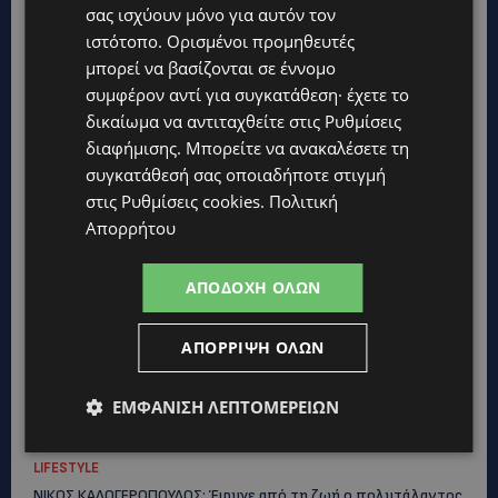
σας ισχύουν μόνο για αυτόν τον
ιστότοπο. Ορισμένοι προμηθευτές
μπορεί να βασίζονται σε έννομο
συμφέρον αντί για συγκατάθεση· έχετε το
δικαίωμα να αντιταχθείτε στις
Ρυθμίσεις
διαφήμισης
. Μπορείτε να ανακαλέσετε τη
συγκατάθεσή σας οποιαδήποτε στιγμή
στις
Ρυθμίσεις cookies
.
Πολιτική
Απορρήτου
ΑΠΟΔΟΧΉ ΌΛΩΝ
Topics
ΑΠΌΡΡΙΨΗ ΌΛΩΝ
UPDATES
ΕΜΦΆΝΙΣΗ ΛΕΠΤΟΜΕΡΕΙΏΝ
ΦΡΑΓΜΑ ΚΛΗΡΟΥ: Πήγαν για ψάρεμα και άφησαν πίσω τους
σκουπίδια – Εικόνες που προβληματίζουν-(Φώτο)
LIFESTYLE
ΝΙΚΟΣ ΚΑΛΟΓΕΡΟΠΟΥΛΟΣ: Έφυγε από τη ζωή ο πολυτάλαντος