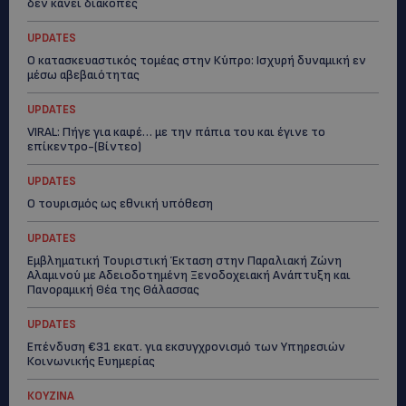
δεν κάνει διακοπές
UPDATES
Ο κατασκευαστικός τομέας στην Κύπρο: Ισχυρή δυναμική εν
μέσω αβεβαιότητας
UPDATES
VIRAL: Πήγε για καφέ… με την πάπια του και έγινε το
επίκεντρο-(Βίντεο)
UPDATES
Ο τουρισμός ως εθνική υπόθεση
UPDATES
Εμβληματική Τουριστική Έκταση στην Παραλιακή Ζώνη
Αλαμινού με Αδειοδοτημένη Ξενοδοχειακή Ανάπτυξη και
Πανοραμική Θέα της Θάλασσας
UPDATES
Επένδυση €31 εκατ. για εκσυγχρονισμό των Υπηρεσιών
Κοινωνικής Ευημερίας
ΚΟΥΖΙΝΑ