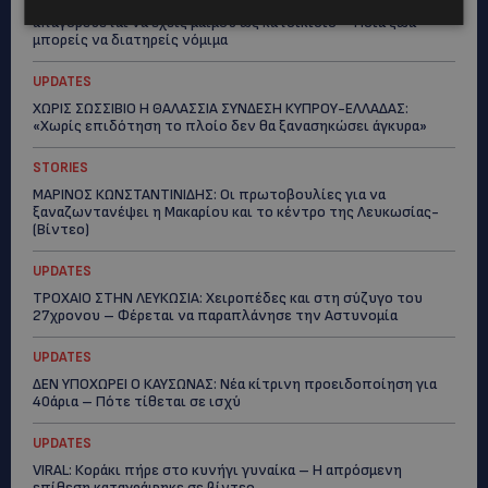
ΕΞΩΤΙΚΑ ΖΩΑ ΣΤΗΝ ΚΥΠΡΟ: Πότε επιτρέπεται και πότε
απαγορεύεται να έχεις μαϊμού ως κατοικίδιο – Ποια ζώα
μπορείς να διατηρείς νόμιμα
UPDATES
ΧΩΡΙΣ ΣΩΣΣΙΒΙΟ Η ΘΑΛΑΣΣΙΑ ΣΥΝΔΕΣΗ ΚΥΠΡΟΥ-ΕΛΛΑΔΑΣ:
«Χωρίς επιδότηση το πλοίο δεν θα ξανασηκώσει άγκυρα»
STORIES
ΜΑΡΙΝΟΣ ΚΩΝΣΤΑΝΤΙΝΙΔΗΣ: Οι πρωτοβουλίες για να
ξαναζωντανέψει η Μακαρίου και το κέντρο της Λευκωσίας-
(Βίντεο)
UPDATES
ΤΡΟΧΑΙΟ ΣΤΗΝ ΛΕΥΚΩΣΙΑ: Χειροπέδες και στη σύζυγο του
27χρονου – Φέρεται να παραπλάνησε την Αστυνομία
UPDATES
ΔΕΝ ΥΠΟΧΩΡΕΙ Ο ΚΑΥΣΩΝΑΣ: Νέα κίτρινη προειδοποίηση για
40άρια – Πότε τίθεται σε ισχύ
UPDATES
VIRAL: Κοράκι πήρε στο κυνήγι γυναίκα – Η απρόσμενη
επίθεση καταγράφηκε σε βίντεο