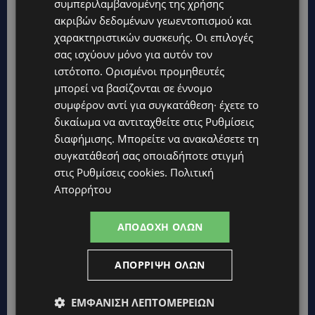
συμπεριλαμβανομένης της χρήσης
ακριβών δεδομένων γεωεντοπισμού και
χαρακτηριστικών συσκευής. Οι επιλογές
σας ισχύουν μόνο για αυτόν τον
ιστότοπο. Ορισμένοι προμηθευτές
μπορεί να βασίζονται σε έννομο
συμφέρον αντί για συγκατάθεση· έχετε το
δικαίωμα να αντιταχθείτε στις
Ρυθμίσεις
διαφήμισης
. Μπορείτε να ανακαλέσετε τη
συγκατάθεσή σας οποιαδήποτε στιγμή
στις
Ρυθμίσεις cookies
.
Πολιτική
Απορρήτου
Topics
ΑΠΟΔΟΧΉ ΌΛΩΝ
UPDATES
ΤΑΣΟΣ ΧΑΤΖΗΓΙΟΒΑΝΗΣ: Η συγκλονιστική ιστορία του
12χρονου Δημήτρη και η δωρεά των 12.500 ευρώ που του
ΑΠΌΡΡΙΨΗ ΌΛΩΝ
έδωσε ελπίδα
ΕΜΦΆΝΙΣΗ ΛΕΠΤΟΜΕΡΕΙΏΝ
STORIES