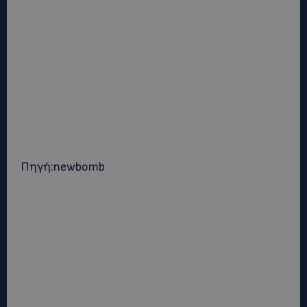
Πηγή:newbomb