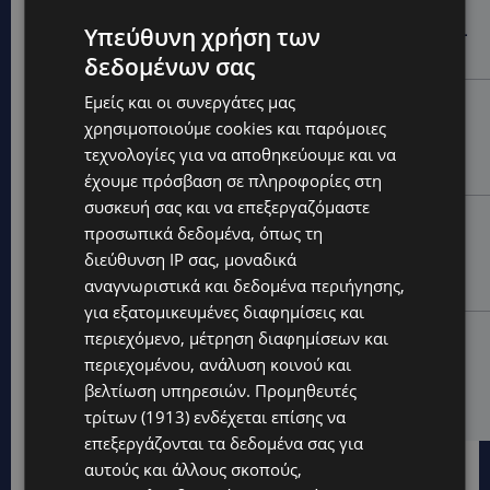
ΕΞΩΤΙΚΑ ΖΩΑ ΣΤΗΝ ΚΥΠΡΟ: Πότε επιτρέπεται και
Υπεύθυνη χρήση των
πότε απαγορεύεται να έχεις μαϊμού ως κατοικίδιο –
Ποια ζώα μπορείς να διατηρείς νόμιμα
δεδομένων σας
Εμείς και οι συνεργάτες μας
UPDATES
χρησιμοποιούμε cookies και παρόμοιες
ΧΩΡΙΣ ΣΩΣΣΙΒΙΟ Η ΘΑΛΑΣΣΙΑ ΣΥΝΔΕΣΗ ΚΥΠΡΟΥ-
ΕΛΛΑΔΑΣ: «Χωρίς επιδότηση το πλοίο δεν θα
τεχνολογίες για να αποθηκεύουμε και να
ξανασηκώσει άγκυρα»
έχουμε πρόσβαση σε πληροφορίες στη
συσκευή σας και να επεξεργαζόμαστε
STORIES
προσωπικά δεδομένα, όπως τη
ΜΑΡΙΝΟΣ ΚΩΝΣΤΑΝΤΙΝΙΔΗΣ: Οι πρωτοβουλίες για να
διεύθυνση IP σας, μοναδικά
ξαναζωντανέψει η Μακαρίου και το κέντρο της
αναγνωριστικά και δεδομένα περιήγησης,
Λευκωσίας-(Βίντεο)
για εξατομικευμένες διαφημίσεις και
UPDATES
περιεχόμενο, μέτρηση διαφημίσεων και
περιεχομένου, ανάλυση κοινού και
ΤΡΟΧΑΙΟ ΣΤΗΝ ΛΕΥΚΩΣΙΑ: Χειροπέδες και στη σύζυγο
του 27χρονου – Φέρεται να παραπλάνησε την
βελτίωση υπηρεσιών.
Προμηθευτές
Αστυνομία
τρίτων (1913)
ενδέχεται επίσης να
επεξεργάζονται τα δεδομένα σας για
αυτούς και άλλους σκοπούς,