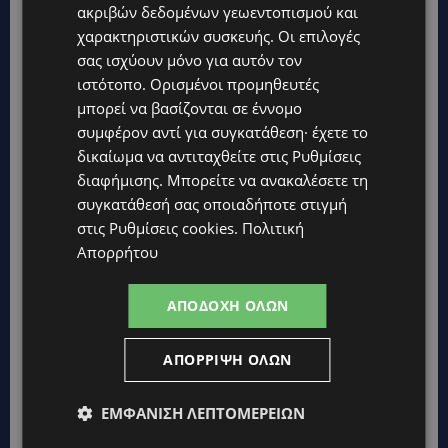
ακριβών δεδομένων γεωεντοπισμού και
UPDATES
χαρακτηριστικών συσκευής. Οι επιλογές
ΑΓΙΟΣ ΙΩΑΝΝΗΣ ΠΙΤΣΙΛΙΑΣ: Ξανανοίγει η πισίνα του χωριού –
σας ισχύουν μόνο για αυτόν τον
Μια ανάσα δροσιάς για κατοίκους και επισκέπτες
ιστότοπο. Ορισμένοι προμηθευτές
μπορεί να βασίζονται σε έννομο
LIFESTYLE
συμφέρον αντί για συγκατάθεση· έχετε το
ΕΛΕΝΑ ΠΑΠΑΔΟΠΟΥΛΟΥ: Από τη σκηνή στην Αντιπροεδρία του
ΘΟΚ – «Μεγάλη τιμή και μεγάλη ευθύνη»
δικαίωμα να αντιταχθείτε στις
Ρυθμίσεις
διαφήμισης
. Μπορείτε να ανακαλέσετε τη
VIBE NEWS
συγκατάθεσή σας οποιαδήποτε στιγμή
ARLA PROTEIN: Συνεχίζει να καινοτομεί με το Arla Protein Food
στις
Ρυθμίσεις cookies
.
Πολιτική
to Go.
Απορρήτου
UPDATES
ΜΑΚΑΡΙΟΣ ΔΡΟΥΣΙΩΤΗΣ: «Δεν ξεκινήσαμε μόνοι μας» – Η
ΑΠΟΔΟΧΉ ΌΛΩΝ
Αστυνομία ξεκαθαρίζει πώς άρχισε η έρευνα
UPDATES
ΑΠΌΡΡΙΨΗ ΌΛΩΝ
ΜΟΝΗ ΑΓΙΟΥ ΝΕΟΦΥΤΟΥ: «Για αποκατάσταση της αλήθειας» –
Όλα ξεκίνησαν για ένα δωμάτιο
ΕΜΦΆΝΙΣΗ ΛΕΠΤΟΜΕΡΕΙΏΝ
UPDATES