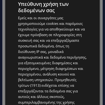
Υπεύθυνη χρήση των
δεδομένων σας
Εμείς και οι συνεργάτες μας
χρησιμοποιούμε cookies και παρόμοιες
τεχνολογίες για να αποθηκεύουμε και να
έχουμε πρόσβαση σε πληροφορίες στη
συσκευή σας και να επεξεργαζόμαστε
προσωπικά δεδομένα, όπως τη
διεύθυνση IP σας, μοναδικά
Topics
αναγνωριστικά και δεδομένα περιήγησης,
για εξατομικευμένες διαφημίσεις και
περιεχόμενο, μέτρηση διαφημίσεων και
UPDATES
περιεχομένου, ανάλυση κοινού και
ΦΕΙΔΙΑΣ ΠΑΝΑΓΙΩΤΟΥ: Η εμφάνισή του στην εκδήλωση για
Ισαάκ και Σολωμού προκάλεσε αντιδράσεις – «Ασέβεια προς
βελτίωση υπηρεσιών.
Προμηθευτές
τους νεκρούς»-(Φώτο)
τρίτων (1913)
ενδέχεται επίσης να
επεξεργάζονται τα δεδομένα σας για
UPDATES
αυτούς και άλλους σκοπούς,
ΔΗΜΟΣ ΛΑΤΣΙΩΝ – ΓΕΡΙΟΥ: Πάνω από 8.000 υπογραφές κατά
των Δομών Ανηλίκων – Ζητούν γραπτή δέσμευση από το
συμπεριλαμβανομένης της χρήσης
Κράτος