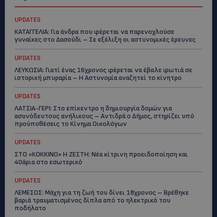
UPDATES
ΚΑΤΑΓΓΕΛΙΑ: Για άνδρα που φέρεται να παρενοχλούσε
γυναίκες στο Δασούδι – Σε εξέλιξη οι αστυνομικές έρευνες
UPDATES
ΛΕΥΚΩΣΙΑ: Γιατί ένας 16χρονος φέρεται να έβαλε φωτιά σε
ιστορική μπυραρία – Η Αστυνομία αναζητεί το κίνητρο
UPDATES
ΛΑΤΣΙΑ-ΓΕΡΙ: Στο επίκεντρο η δημιουργία δομών για
ασυνόδευτους ανήλικους – Αντιδρά ο Δήμος, στηρίζει υπό
προϋποθέσεις το Κίνημα Οικολόγων
UPDATES
ΣΤΟ «ΚΟΚΚΙΝΟ» Η ΖΕΣΤΗ: Νέα κίτρινη προειδοποίηση και
40άρια στο εσωτερικό
UPDATES
ΛΕΜΕΣΟΣ: Μάχη για τη ζωή του δίνει 18χρονος – Βρέθηκε
βαριά τραυματισμένος δίπλα από το ηλεκτρικό του
ποδήλατο