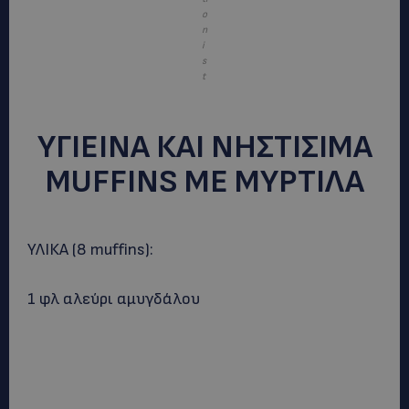
o
n
i
s
t
ΥΓΙΕΙΝΑ ΚΑΙ ΝΗΣΤΙΣΙΜΑ
MUFFINS ΜΕ ΜΥΡΤΙΛΑ
ΥΛΙΚΑ (8 muffins):
1 φλ αλεύρι αμυγδάλου