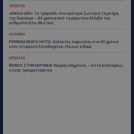
UPDATES
«ENOLA GAY»: Το τραγούδι που κράτησε ζωντανή τη μνήμη
της Χιροσίμα – 81 χρόνια από τη μέρα που άλλαξε την
ανθρωπότητα-(Bίντεο)
ΚΟΣΜΙΚΑ
PERNERA BEACH HOTEL: Εκλεκτές παρουσίες στα 50 χρόνια
ενός ιστορικού ξενοδοχείου-Ποιους είδαμε
UPDATES
ΦΟΝΟΣ ΣΤΗΝ ΚΕΡΥΝΕΙΑ: Νεκρός 40χρονος – Επτά συλλήψεις,
ο ένας τραυματισμένος