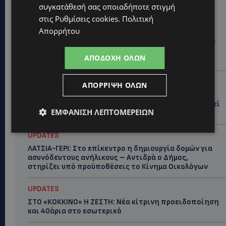
συγκατάθεσή σας οποιαδήποτε στιγμή
Hot this week
στις
Ρυθμίσεις cookies
.
Πολιτική
UPDATES
Απορρήτου
ΚΑΤΑΓΓΕΛΙΑ: Για άνδρα που φέρεται να παρενοχλούσε
γυναίκες στο Δασούδι – Σε εξέλιξη οι αστυνομικές
ΑΠΟΔΟΧΉ ΌΛΩΝ
έρευνες
UPDATES
ΑΠΌΡΡΙΨΗ ΌΛΩΝ
ΛΕΥΚΩΣΙΑ: Γιατί ένας 16χρονος φέρεται να έβαλε
φωτιά σε ιστορική μπυραρία – Η Αστυνομία αναζητεί
ΕΜΦΆΝΙΣΗ ΛΕΠΤΟΜΕΡΕΙΏΝ
το κίνητρο
UPDATES
ΛΑΤΣΙΑ-ΓΕΡΙ: Στο επίκεντρο η δημιουργία δομών για
ασυνόδευτους ανήλικους – Αντιδρά ο Δήμος,
στηρίζει υπό προϋποθέσεις το Κίνημα Οικολόγων
UPDATES
ΣΤΟ «ΚΟΚΚΙΝΟ» Η ΖΕΣΤΗ: Νέα κίτρινη προειδοποίηση
και 40άρια στο εσωτερικό