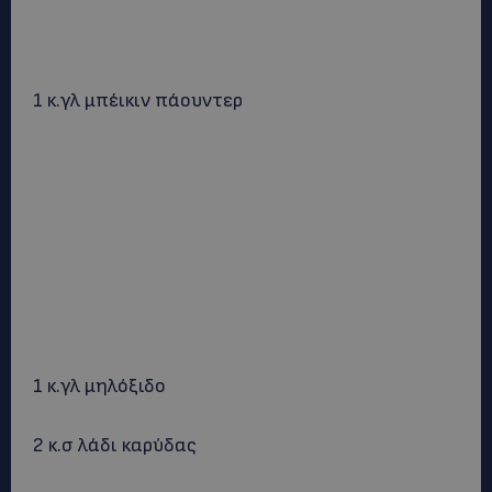
1 κ.γλ μπέικιν πάουντερ
1 κ.γλ μηλόξιδο
2 κ.σ λάδι καρύδας