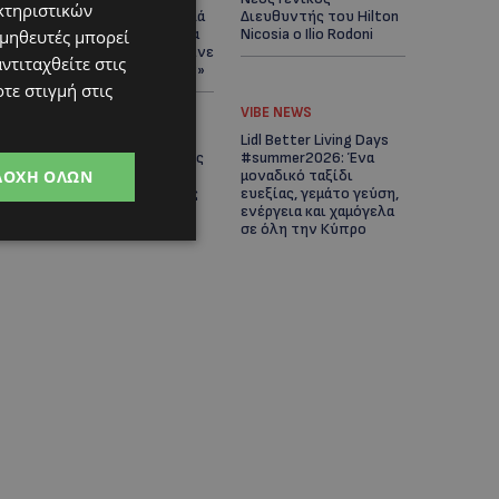
κτηριστικών
Άνοιξε ο δρόμος, αλλά
Διευθυντής του Hilton
άρχισαν τα παράπονα
Nicosia ο Ilio Rodoni
ομηθευτές μπορεί
των πολιτών – «Έγινε
ντιταχθείτε στις
σωστά ο σχεδιασμός;»
τε στιγμή στις
VIBE NEWS
VIBE NEWS
Η Peugeot είναι ο
Lidl Better Living Days
επίσημος συνεργάτης
#summer2026: Ένα
ΔΟΧΉ ΌΛΩΝ
του Φεστιβάλ
μοναδικό ταξίδι
Κινηματογράφου της
ευεξίας, γεμάτο γεύση,
Βενετίας
ενέργεια και χαμόγελα
σε όλη την Κύπρο