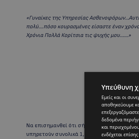
«Γυναίκες της Υπηρεσίας Ασθενοφόρων…Αυτές
πολύ….πόσο κουρασμένες είσαστε έναν χρόνο 
Χρόνια Πολλά Κορίτσια τις ψυχής μου…….»
Υπεύθυνη χ
Εμείς και οι συν
αποθηκεύουμε κα
επεξεργαζόμαστε
δεδομένα περιήγη
Να επισημανθεί ότι σήμερα στην Αστυνομία
και περιεχομένο
υπηρετούν συνολικά 1,329 γυναίκες μέλη, ο
ενδέχεται επίσης