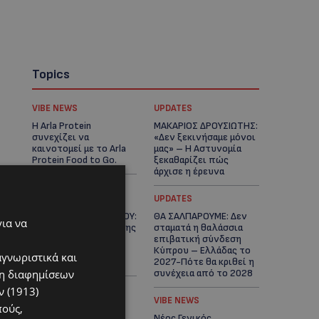
Topics
VIBE NEWS
UPDATES
Η Arla Protein
ΜΑΚΑΡΙΟΣ ΔΡΟΥΣΙΩΤΗΣ:
συνεχίζει να
«Δεν ξεκινήσαμε μόνοι
καινοτομεί με το Arla
μας» – Η Αστυνομία
Protein Food to Go.
ξεκαθαρίζει πώς
άρχισε η έρευνα
UPDATES
UPDATES
ΜΟΝΗ ΑΓΙΟΥ ΝΕΟΦΥΤΟΥ:
ΘΑ ΣΑΛΠΑΡΟΥΜΕ: Δεν
για να
«Για αποκατάσταση της
σταματά η θαλάσσια
αλήθειας» – Όλα
επιβατική σύνδεση
ξεκίνησαν για ένα
Κύπρου – Ελλάδας το
αγνωριστικά και
δωμάτιο
2027-Πότε θα κριθεί η
ση διαφημίσεων
συνέχεια από το 2028
 (1913)
UPDATES
VIBE NEWS
πούς,
ΛΕΩΦΟΡΟΣ ΤΣΕΡΙΟΥ:
Νέος Γενικός