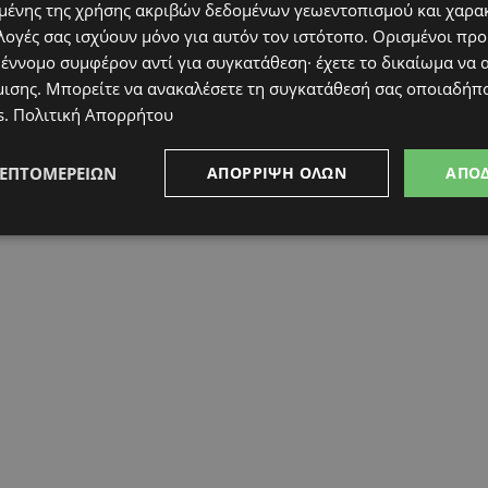
ένης της χρήσης ακριβών δεδομένων γεωεντοπισμού και χαρα
λογές σας ισχύουν μόνο για αυτόν τον ιστότοπο. Ορισμένοι πρ
ν εποχή των Παγετώνων
 έννομο συμφέρον αντί για συγκατάθεση· έχετε το δικαίωμα να α
μισης
. Μπορείτε να ανακαλέσετε τη συγκατάθεσή σας οποιαδήπο
s
.
Πολιτική Απορρήτου
ΛΕΠΤΟΜΕΡΕΙΏΝ
ΑΠΌΡΡΙΨΗ ΌΛΩΝ
ΑΠΟ
ons (
www.eksagonexhibitions.com/