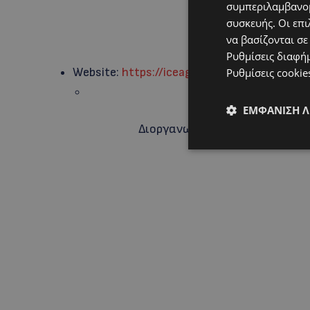
συμπεριλαμβανομ
συσκευής. Οι επι
FΒ: Εξερεύνησε τη
να βασίζονται σε
Ρυθμίσεις διαφή
Website:
https://iceagepark.gr/
Ρυθμίσεις cookie
ΕΜΦΆΝΙΣΗ 
Διοργανωτές: Eksagon Exhibiti