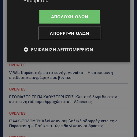
Απορρήτου
ξαναζωντανέψει η Μακαρίου και το κέντρο της Λευκωσίας-
(Βίντεο)
ΑΠΟΔΟΧΉ ΌΛΩΝ
UPDATES
ΤΡΟΧΑΙΟ ΣΤΗΝ ΛΕΥΚΩΣΙΑ: Χειροπέδες και στη σύζυγο του
27χρονου – Φέρεται να παραπλάνησε την Αστυνομία
ΑΠΌΡΡΙΨΗ ΌΛΩΝ
UPDATES
ΔΕΝ ΥΠΟΧΩΡΕΙ Ο ΚΑΥΣΩΝΑΣ: Νέα κίτρινη προειδοποίηση για
ΕΜΦΆΝΙΣΗ ΛΕΠΤΟΜΕΡΕΙΏΝ
40άρια – Πότε τίθεται σε ισχύ
UPDATES
VIRAL: Κοράκι πήρε στο κυνήγι γυναίκα – Η απρόσμενη
επίθεση καταγράφηκε σε βίντεο
UPDATES
ΕΤΟΙΜΑΣΤΕΙΤΕ ΓΙΑ ΚΑΘΥΣΤΕΡΗΣΕΙΣ: Κλειστή λωρίδα στον
αυτοκινητόδρομο Αμμοχώστου – Λάρνακας
UPDATES
ΙΣΑΑΚ-ΣΟΛΩΜΟΥ: Κλείνουν συμβολικά οδοφράγματα την
Παρασκευή – Πού και τι ώρα θα γίνουν οι δράσεις