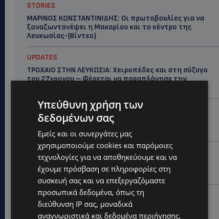
STORIES
ΜΑΡΙΝΟΣ ΚΩΝΣΤΑΝΤΙΝΙΔΗΣ: Οι πρωτοβουλίες για να
ξαναζωντανέψει η Μακαρίου και το κέντρο της
Λευκωσίας-(Βίντεο)
UPDATES
ΤΡΟΧΑΙΟ ΣΤΗΝ ΛΕΥΚΩΣΙΑ: Χειροπέδες και στη σύζυγο
του 27χρονου – Φέρεται να παραπλάνησε την
Αστυνομία
Υπεύθυνη χρήση των
UPDATES
δεδομένων σας
ΔΕΝ ΥΠΟΧΩΡΕΙ Ο ΚΑΥΣΩΝΑΣ: Νέα κίτρινη
προειδοποίηση για 40άρια – Πότε τίθεται σε ισχύ
Εμείς και οι συνεργάτες μας
χρησιμοποιούμε cookies και παρόμοιες
UPDATES
τεχνολογίες για να αποθηκεύουμε και να
VIRAL: Κοράκι πήρε στο κυνήγι γυναίκα – Η
έχουμε πρόσβαση σε πληροφορίες στη
απρόσμενη επίθεση καταγράφηκε σε βίντεο
συσκευή σας και να επεξεργαζόμαστε
προσωπικά δεδομένα, όπως τη
UPDATES
διεύθυνση IP σας, μοναδικά
ΕΤΟΙΜΑΣΤΕΙΤΕ ΓΙΑ ΚΑΘΥΣΤΕΡΗΣΕΙΣ: Κλειστή λωρίδα
αναγνωριστικά και δεδομένα περιήγησης,
στον αυτοκινητόδρομο Αμμοχώστου – Λάρνακας