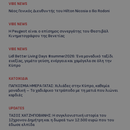
VIBE NEWS
Νέος Γενικός Διευθυντής του Hilton Nicosia ο Ilio Rodoni
VIBE NEWS
Η Peugeot είναι ο επίσημος συνεργάτης του Φεστιβάλ
Κινηματογράφου της Βενετίας
VIBE NEWS
Lidl Better Living Days #summer2026: Ένα μοναδικό ταξίδι
ευεξίας, γεμάτο γεύση, ενέργεια και χαμόγελα σε όλη την
Κύπρο
ΚΑΤΟΙΚΙΔΙΑ
Re
ΠΑΓΚΟΣΜΙΑ ΗΜΕΡΑ ΓΑΤΑΣ: Χιλιάδες στην Κύπρο, καθεμία
Ar
μοναδική – Το χαδιάρικο τετράποδο με τη ματιά που λιώνει
καρδιές
UPDATES
ΤΑΣΟΣ ΧΑΤΖΗΓΙΟΒΑΝΗΣ: Η συγκλονιστική ιστορία του
12χρονου Δημήτρη και η δωρεά των 12.500 ευρώ που του
έδωσε ελπίδα