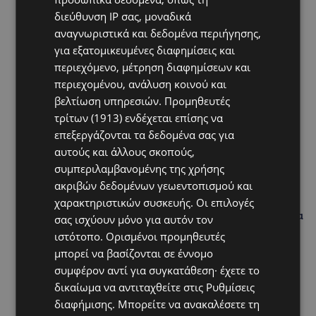
διεύθυνση IP σας, μοναδικά
αναγνωριστικά και δεδομένα περιήγησης,
Hot this week
για εξατομικευμένες διαφημίσεις και
περιεχόμενο, μέτρηση διαφημίσεων και
VIBE NEWS
περιεχομένου, ανάλυση κοινού και
Νέος Γενικός Διευθυντής του Hilton Nicosia ο Ilio
Rodoni
βελτίωση υπηρεσιών.
Προμηθευτές
τρίτων (1913)
ενδέχεται επίσης να
VIBE NEWS
επεξεργάζονται τα δεδομένα σας για
Η Peugeot είναι ο επίσημος συνεργάτης του
αυτούς και άλλους σκοπούς,
Φεστιβάλ Κινηματογράφου της Βενετίας
συμπεριλαμβανομένης της χρήσης
ακριβών δεδομένων γεωεντοπισμού και
VIBE NEWS
χαρακτηριστικών συσκευής. Οι επιλογές
Lidl Better Living Days #summer2026: Ένα μοναδικό
ταξίδι ευεξίας, γεμάτο γεύση, ενέργεια και χαμόγελα
σας ισχύουν μόνο για αυτόν τον
σε όλη την Κύπρο
ιστότοπο. Ορισμένοι προμηθευτές
μπορεί να βασίζονται σε έννομο
ΚΑΤΟΙΚΙΔΙΑ
συμφέρον αντί για συγκατάθεση· έχετε το
ΠΑΓΚΟΣΜΙΑ ΗΜΕΡΑ ΓΑΤΑΣ: Χιλιάδες στην Κύπρο,
δικαίωμα να αντιταχθείτε στις
Ρυθμίσεις
καθεμία μοναδική – Το χαδιάρικο τετράποδο με τη
ματιά που λιώνει καρδιές
διαφήμισης
. Μπορείτε να ανακαλέσετε τη