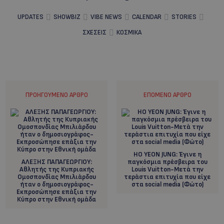
UPDATES
SHOWBIZ
VIBE NEWS
CALENDAR
STORIES
ΣΧΕΣΕΙΣ
ΚΟΣΜΙΚΑ
ΠΡΟΗΓΟΎΜΕΝΟ ΆΡΘΡΟ
ΕΠΌΜΕΝΟ ΆΡΘΡΟ
HΟ ΥΕΟΝ JUNG: Έγινε η
ΑΛΕΞΗΣ ΠΑΠΑΓΕΩΡΓΙΟΥ:
παγκόσμια πρέσβειρα του
Αθλητής της Κυπριακής
Louis Vuitton-Μετά την
Ομοσπονδίας Μπιλιάρδου
τεράστια επιτυχία που είχε
ήταν ο δημοσιογράφος-
στα social media (Φώτο)
Εκπροσώπησε επάξια την
Κύπρο στην Εθνική ομάδα