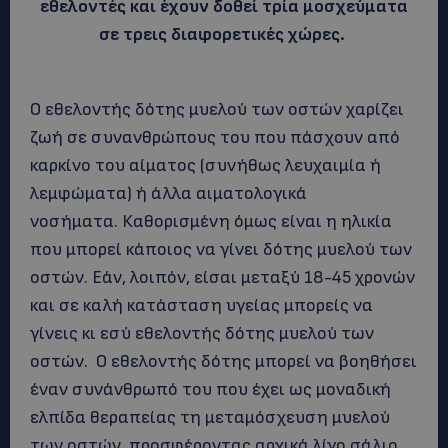
εθελοντές και έχουν δοθεί τρία μοσχεύματα
σε τρεις διαφορετικές χώρες.
Ο εθελοντής δότης μυελού των οστών χαρίζει
ζωή σε συνανθρώπους του που πάσχουν από
καρκίνο του αίματος (συνήθως λευχαιμία ή
λεμφώματα) ή άλλα αιματολογικά
νοσήματα. Καθορισμένη όμως είναι η ηλικία
που μπορεί κάποιος να γίνει δότης μυελού των
οστών. Εάν, λοιπόν, είσαι μεταξύ 18-45 χρονών
και σε καλή κατάσταση υγείας μπορείς να
γίνεις κι εσύ εθελοντής δότης μυελού των
οστών. Ο εθελοντής δότης μπορεί να βοηθήσει
έναν συνάνθρωπό του που έχει ως μοναδική
ελπίδα θεραπείας τη μεταμόσχευση μυελού
των οστών, προσφέροντας αρχικά λίγο σάλιο