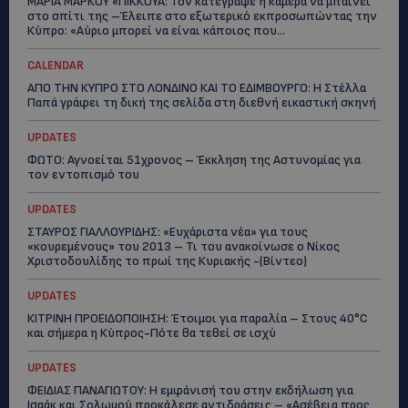
ΜΑΡΙΑ ΜΑΡΚΟΥ «ΠΙΚΚΟΥΑ: Τον κατέγραψε η κάμερα να μπαίνει
στο σπίτι της –Έλειπε στο εξωτερικό εκπροσωπώντας την
Κύπρο: «Αύριο μπορεί να είναι κάποιος που...
CALENDAR
ΑΠΟ ΤΗΝ ΚΥΠΡΟ ΣΤΟ ΛΟΝΔΙΝΟ ΚΑΙ ΤΟ ΕΔΙΜΒΟΥΡΓΟ: Η Στέλλα
Παπά γράφει τη δική της σελίδα στη διεθνή εικαστική σκηνή
UPDATES
ΦΩΤΟ: Αγνοείται 51χρονος – Έκκληση της Αστυνομίας για
τον εντοπισμό του
UPDATES
ΣΤΑΥΡΟΣ ΓΙΑΛΛΟΥΡΙΔΗΣ: «Ευχάριστα νέα» για τους
«κουρεμένους» του 2013 – Τι του ανακοίνωσε ο Νίκος
Χριστοδουλίδης το πρωί της Κυριακής -(Βίντεο)
UPDATES
ΚΙΤΡΙΝΗ ΠΡΟΕΙΔΟΠΟΙΗΣΗ: Έτοιμοι για παραλία – Στους 40°C
και σήμερα η Κύπρος-Πότε θα τεθεί σε ισχύ
UPDATES
ΦΕΙΔΙΑΣ ΠΑΝΑΓΙΩΤΟΥ: Η εμφάνισή του στην εκδήλωση για
Ισαάκ και Σολωμού προκάλεσε αντιδράσεις – «Ασέβεια προς