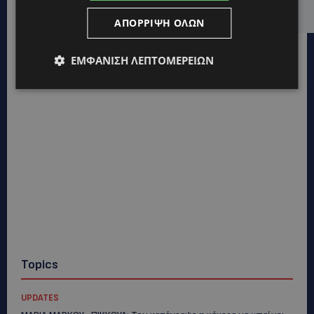
ισχύ
ΑΠΌΡΡΙΨΗ ΌΛΩΝ
ΕΜΦΆΝΙΣΗ ΛΕΠΤΟΜΕΡΕΙΏΝ
Topics
UPDATES