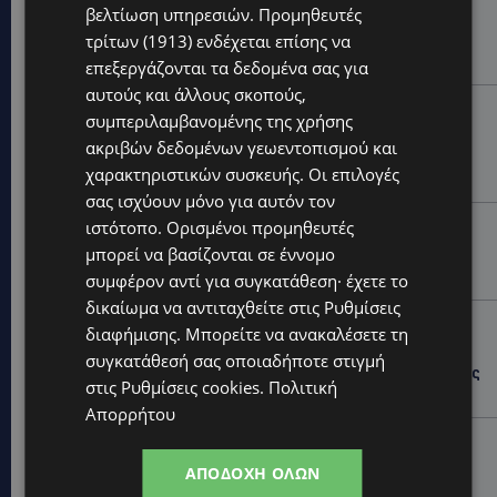
ΜΑΡΙΑ ΜΑΡΚΟΥ «ΠΙΚΚΟΥΑ: Τον κατέγραψε η κάμερα να
βελτίωση υπηρεσιών.
Προμηθευτές
μπαίνει στο σπίτι της –Έλειπε στο εξωτερικό
εκπροσωπώντας την Κύπρο: «Αύριο μπορεί να είναι
τρίτων (1913)
ενδέχεται επίσης να
κάποιος που...
επεξεργάζονται τα δεδομένα σας για
αυτούς και άλλους σκοπούς,
CALENDAR
συμπεριλαμβανομένης της χρήσης
ΑΠΟ ΤΗΝ ΚΥΠΡΟ ΣΤΟ ΛΟΝΔΙΝΟ ΚΑΙ ΤΟ ΕΔΙΜΒΟΥΡΓΟ: Η
ακριβών δεδομένων γεωεντοπισμού και
Στέλλα Παπά γράφει τη δική της σελίδα στη διεθνή
χαρακτηριστικών συσκευής. Οι επιλογές
εικαστική σκηνή
σας ισχύουν μόνο για αυτόν τον
UPDATES
ιστότοπο. Ορισμένοι προμηθευτές
μπορεί να βασίζονται σε έννομο
ΦΩΤΟ: Αγνοείται 51χρονος – Έκκληση της
Αστυνομίας για τον εντοπισμό του
συμφέρον αντί για συγκατάθεση· έχετε το
δικαίωμα να αντιταχθείτε στις
Ρυθμίσεις
UPDATES
διαφήμισης
. Μπορείτε να ανακαλέσετε τη
ΣΤΑΥΡΟΣ ΓΙΑΛΛΟΥΡΙΔΗΣ: «Ευχάριστα νέα» για τους
συγκατάθεσή σας οποιαδήποτε στιγμή
«κουρεμένους» του 2013 – Τι του ανακοίνωσε ο Νίκος
στις
Ρυθμίσεις cookies
.
Πολιτική
Χριστοδουλίδης το πρωί της Κυριακής -(Βίντεο)
Απορρήτου
UPDATES
ΚΙΤΡΙΝΗ ΠΡΟΕΙΔΟΠΟΙΗΣΗ: Έτοιμοι για παραλία –
ΑΠΟΔΟΧΉ ΌΛΩΝ
Στους 40°C και σήμερα η Κύπρος-Πότε θα τεθεί σε