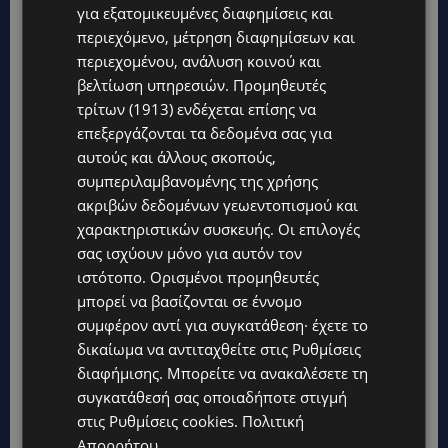
για εξατομικευμένες διαφημίσεις και
περιεχόμενο, μέτρηση διαφημίσεων και
περιεχομένου, ανάλυση κοινού και
βελτίωση υπηρεσιών.
Προμηθευτές
τρίτων (1913)
ενδέχεται επίσης να
επεξεργάζονται τα δεδομένα σας για
αυτούς και άλλους σκοπούς,
συμπεριλαμβανομένης της χρήσης
ακριβών δεδομένων γεωεντοπισμού και
χαρακτηριστικών συσκευής. Οι επιλογές
σας ισχύουν μόνο για αυτόν τον
ιστότοπο. Ορισμένοι προμηθευτές
Topics
μπορεί να βασίζονται σε έννομο
συμφέρον αντί για συγκατάθεση· έχετε το
UPDATES
δικαίωμα να αντιταχθείτε στις
Ρυθμίσεις
ΙΣΑΑΚ-ΣΟΛΩΜΟΥ: Κλείνουν συμβολικά οδοφράγματα την
Παρασκευή – Πού και τι ώρα θα γίνουν οι δράσεις
διαφήμισης
. Μπορείτε να ανακαλέσετε τη
συγκατάθεσή σας οποιαδήποτε στιγμή
UPDATES
στις
Ρυθμίσεις cookies
.
Πολιτική
ΣΥΛΛΗΨΕΙΣ: 161 οδηγοί με υπερβολική ταχύτητα σε μία νύχτα
Απορρήτου
– Η παράβαση που κυριάρχησε στους ελέγχους