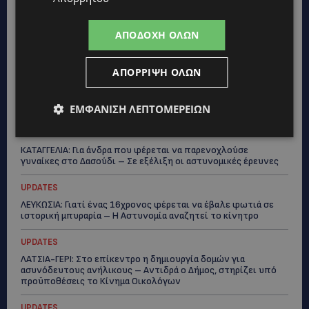
STORIES
ΑΠΟΔΟΧΉ ΌΛΩΝ
ΓΕΝΕΘΛΙΟΣ ΗΜΕΡΑ: Η ηλικία είναι μόνο ένας αριθμός – Οι
άνθρωποι και οι στιγμές είναι η πραγματική μας ιστορία
ΑΠΌΡΡΙΨΗ ΌΛΩΝ
STORIES
ΕΛΕΝΑ ΑΝΤΩΝΙΑΔΟΥ: Αγώνας ζωής για τη 37χρονη μητέρα
τριών παιδιών – Έρανος για τη θεραπεία της στην Αγγλία
ΕΜΦΆΝΙΣΗ ΛΕΠΤΟΜΕΡΕΙΏΝ
UPDATES
ΚΑΤΑΓΓΕΛΙΑ: Για άνδρα που φέρεται να παρενοχλούσε
γυναίκες στο Δασούδι – Σε εξέλιξη οι αστυνομικές έρευνες
UPDATES
ΛΕΥΚΩΣΙΑ: Γιατί ένας 16χρονος φέρεται να έβαλε φωτιά σε
ιστορική μπυραρία – Η Αστυνομία αναζητεί το κίνητρο
UPDATES
ΛΑΤΣΙΑ-ΓΕΡΙ: Στο επίκεντρο η δημιουργία δομών για
ασυνόδευτους ανήλικους – Αντιδρά ο Δήμος, στηρίζει υπό
προϋποθέσεις το Κίνημα Οικολόγων
UPDATES