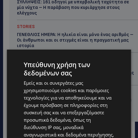
ΣΥΛΛΗΨΕΙΣ: 161 οδηγοί με υπερβολική ταχύτητα σε
μία νύχτα – Η παράβαση που κυριάρχησε στους
ελέγχους
STORIES
ΓΕΝΕΘΛΙΟΣ ΗΜΕΡΑ: Η ηλικία είναι μόνο ένας αριθμός –
Οι άνθρωποι και οι στιγμές είναι η πραγματική μας
ιστορία
STORIES
Υπεύθυνη χρήση των
ΕΛΕΝΑ ΑΝΤΩΝΙΑΔΟΥ: Αγώνας ζωής για τη 37χρονη
δεδομένων σας
μητέρα τριών παιδιών – Έρανος για τη θεραπεία της
στην Αγγλία
Εμείς και οι συνεργάτες μας
χρησιμοποιούμε cookies και παρόμοιες
UPDATES
τεχνολογίες για να αποθηκεύουμε και να
ΚΑΤΑΓΓΕΛΙΑ: Για άνδρα που φέρεται να παρενοχλούσε
έχουμε πρόσβαση σε πληροφορίες στη
γυναίκες στο Δασούδι – Σε εξέλιξη οι αστυνομικές
έρευνες
συσκευή σας και να επεξεργαζόμαστε
προσωπικά δεδομένα, όπως τη
διεύθυνση IP σας, μοναδικά
αναγνωριστικά και δεδομένα περιήγησης,