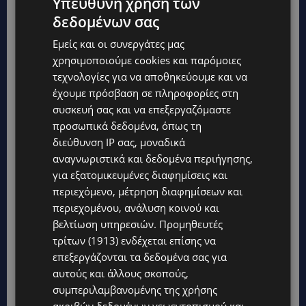
Υπεύθυνη χρήση των
δεδομένων σας
Εμείς και οι συνεργάτες μας
χρησιμοποιούμε cookies και παρόμοιες
τεχνολογίες για να αποθηκεύουμε και να
έχουμε πρόσβαση σε πληροφορίες στη
συσκευή σας και να επεξεργαζόμαστε
προσωπικά δεδομένα, όπως τη
διεύθυνση IP σας, μοναδικά
αναγνωριστικά και δεδομένα περιήγησης,
Topics
για εξατομικευμένες διαφημίσεις και
περιεχόμενο, μέτρηση διαφημίσεων και
UPDATES
περιεχομένου, ανάλυση κοινού και
ΚΟΛΟΜΒΙΑ: Στους 77 οι νεκροί από τον σεισμό των 7,4 Ρίχτερ
βελτίωση υπηρεσιών.
Προμηθευτές
– Αγωνία για τον 6χρονο γιο του δημάρχου που αγνοείται
μέσα στα συντρίμμια
τρίτων (1913)
ενδέχεται επίσης να
επεξεργάζονται τα δεδομένα σας για
UPDATES
αυτούς και άλλους σκοπούς,
ΛΕΜΕΣΟΣ-ΤΡΟΟΔΟΥΣ: Κυκλοφοριακές ρυθμίσεις σε
αυτοκινητόδρομους – Πότε ξεκινούν οι εργασίες και πού θα
συμπεριλαμβανομένης της χρήσης
επηρεαστεί η κίνηση