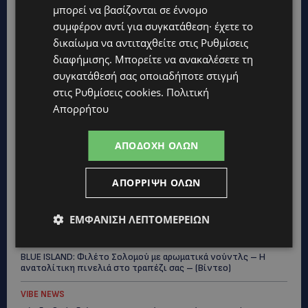
μπορεί να βασίζονται σε έννομο
συμφέρον αντί για συγκατάθεση· έχετε το
δικαίωμα να αντιταχθείτε στις
Ρυθμίσεις
διαφήμισης
. Μπορείτε να ανακαλέσετε τη
συγκατάθεσή σας οποιαδήποτε στιγμή
Topics
στις
Ρυθμίσεις cookies
.
Πολιτική
Απορρήτου
ΚΟΥΖΙΝΑ
BLUE ISLAND: Γαρίδες στα κάρβουνα με αρωματική μαρινάδα-Η
ΑΠΟΔΟΧΉ ΌΛΩΝ
συνταγή του σεφ Νοέλ-(Βίντεο)
VIBE NEWS
ΑΠΌΡΡΙΨΗ ΌΛΩΝ
BLUE ISLAND: Φιλέτα Κυπριακής τσιπούρας με σαφράν στον
φούρνο και αρωματικό ρύζι-Ένα πιάτο γεμάτο μεσογειακά
αρώματα
ΕΜΦΆΝΙΣΗ ΛΕΠΤΟΜΕΡΕΙΏΝ
ΚΟΥΖΙΝΑ
BLUE ISLAND: Φιλέτο Σολομού με αρωματικά νούντλς – Η
ανατολίτικη πινελιά στο τραπέζι σας – (Βίντεο)
VIBE NEWS