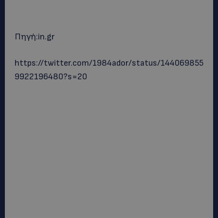
Πηγή:in.gr
https://twitter.com/1984ador/status/144069855
9922196480?s=20