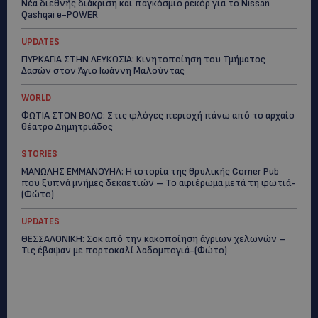
Νέα διεθνής διάκριση και παγκόσμιο ρεκόρ για το Nissan
Qashqai e-POWER
UPDATES
ΠΥΡΚΑΓΙΑ ΣΤΗΝ ΛΕΥΚΩΣΙΑ: Κινητοποίηση του Τμήματος
Δασών στον Άγιο Ιωάννη Μαλούντας
WORLD
ΦΩΤΙΑ ΣΤΟΝ ΒΟΛΟ: Στις φλόγες περιοχή πάνω από το αρχαίο
θέατρο Δημητριάδος
STORIES
ΜΑΝΩΛΗΣ ΕΜΜΑΝΟΥΗΛ: Η ιστορία της θρυλικής Corner Pub
που ξυπνά μνήμες δεκαετιών – Το αφιέρωμα μετά τη φωτιά-
(Φώτο)
UPDATES
ΘΕΣΣΑΛΟΝΙΚΗ: Σοκ από την κακοποίηση άγριων χελωνών –
Τις έβαψαν με πορτοκαλί λαδομπογιά-(Φώτο)