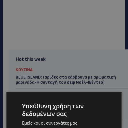
Hot this week
ΚΟΥΖΙΝΑ
BLUE ISLAND: Γαρίδες στα κάρβουνα με αρωματική
μαρινάδα-Η συνταγή του σεφ Νοέλ-(Βίντεο)
VIBE NEWS
BLUE ISLAND: Φιλέτα Κυπριακής τσιπούρας με
Υπεύθυνη χρήση των
σαφράν στον φούρνο και αρωματικό ρύζι-Ένα πιάτο
δεδομένων σας
γεμάτο μεσογειακά αρώματα
Εμείς και οι συνεργάτες μας
ΚΟΥΖΙΝΑ