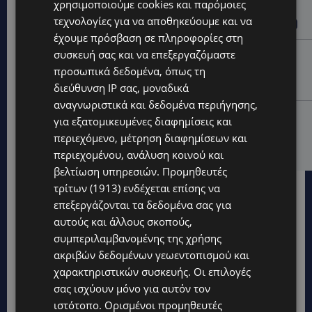
χρησιμοποιούμε cookies και παρόμοιες
BLUE ISLAND: Φιλέτο Σολομού με αρωματικά νούντλς
τεχνολογίες για να αποθηκεύουμε και να
– Η ανατολίτικη πινελιά στο τραπέζι σας – (Βίντεο)
έχουμε πρόσβαση σε πληροφορίες στη
συσκευή σας και να επεξεργαζόμαστε
VIBE NEWS
προσωπικά δεδομένα, όπως τη
Νέα διεθνής διάκριση και παγκόσμιο ρεκόρ για το
Nissan Qashqai e-POWER
διεύθυνση IP σας, μοναδικά
αναγνωριστικά και δεδομένα περιήγησης,
UPDATES
για εξατομικευμένες διαφημίσεις και
ΠΥΡΚΑΓΙΑ ΣΤΗΝ ΛΕΥΚΩΣΙΑ: Κινητοποίηση του
περιεχόμενο, μέτρηση διαφημίσεων και
Τμήματος Δασών στον Άγιο Ιωάννη Μαλούντας
περιεχομένου, ανάλυση κοινού και
βελτίωση υπηρεσιών.
Προμηθευτές
τρίτων (1913)
ενδέχεται επίσης να
επεξεργάζονται τα δεδομένα σας για
αυτούς και άλλους σκοπούς,
συμπεριλαμβανομένης της χρήσης
ακριβών δεδομένων γεωεντοπισμού και
χαρακτηριστικών συσκευής. Οι επιλογές
σας ισχύουν μόνο για αυτόν τον
ιστότοπο. Ορισμένοι προμηθευτές