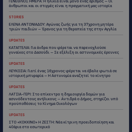
ΓΕΝΕΘΛΙΟΣ ΗΜΕΡΑ: Η ηλικία είναι μόνο ένας αριθμός – Οι
άνθρωποι και οι στιγμές είναι η πραγματική μας ιστορία
STORIES
ΕΛΕΝΑ ΑΝΤΩΝΙΑΔΟΥ: Αγώνας ζωής για τη 37χρονη μητέρα
τριών παιδιών – Έρανος για τη θεραπεία της στην Αγγλία
UPDATES
ΚΑΤΑΓΓΕΛΙΑ: Για άνδρα που φέρεται να παρενοχλούσε
γυναίκες στο Δασούδι – Σε εξέλιξη οι αστυνομικές έρευνες
UPDATES
ΛΕΥΚΩΣΙΑ: Γιατί ένας 16χρονος φέρεται να έβαλε φωτιά σε
ιστορική μπυραρία – Η Αστυνομία αναζητεί το κίνητρο
UPDATES
ΛΑΤΣΙΑ-ΓΕΡΙ: Στο επίκεντρο η δημιουργία δομών για
ασυνόδευτους ανήλικους – Αντιδρά ο Δήμος, στηρίζει υπό
προϋποθέσεις το Κίνημα Οικολόγων
UPDATES
ΣΤΟ «ΚΟΚΚΙΝΟ» Η ΖΕΣΤΗ: Νέα κίτρινη προειδοποίηση και
40άρια στο εσωτερικό