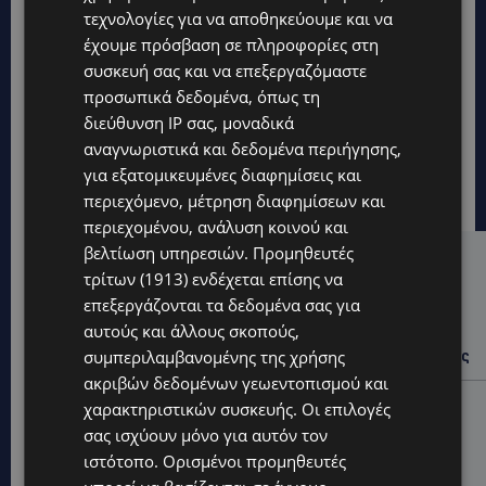
τεχνολογίες για να αποθηκεύουμε και να
έχουμε πρόσβαση σε πληροφορίες στη
συσκευή σας και να επεξεργαζόμαστε
προσωπικά δεδομένα, όπως τη
διεύθυνση IP σας, μοναδικά
αναγνωριστικά και δεδομένα περιήγησης,
για εξατομικευμένες διαφημίσεις και
περιεχόμενο, μέτρηση διαφημίσεων και
περιεχομένου, ανάλυση κοινού και
βελτίωση υπηρεσιών.
Προμηθευτές
Hot this week
τρίτων (1913)
ενδέχεται επίσης να
επεξεργάζονται τα δεδομένα σας για
UPDATES
αυτούς και άλλους σκοπούς,
ΙΣΑΑΚ-ΣΟΛΩΜΟΥ: Κλείνουν συμβολικά οδοφράγματα
συμπεριλαμβανομένης της χρήσης
την Παρασκευή – Πού και τι ώρα θα γίνουν οι δράσεις
ακριβών δεδομένων γεωεντοπισμού και
UPDATES
χαρακτηριστικών συσκευής. Οι επιλογές
ΣΥΛΛΗΨΕΙΣ: 161 οδηγοί με υπερβολική ταχύτητα σε
σας ισχύουν μόνο για αυτόν τον
μία νύχτα – Η παράβαση που κυριάρχησε στους
ιστότοπο. Ορισμένοι προμηθευτές
ελέγχους