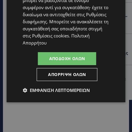
μπορεί να βασίζονται σε έννομο
συμφέρον αντί για συγκατάθεση· έχετε το
STORIES
δικαίωμα να αντιταχθείτε στις
Ρυθμίσεις
ΓΕΝΕΘΛΙΟΣ ΗΜΕΡΑ: Η ηλικία είναι μόνο ένας αριθμός –
διαφήμισης
. Μπορείτε να ανακαλέσετε τη
Οι άνθρωποι και οι στιγμές είναι η πραγματική μας
ιστορία
συγκατάθεσή σας οποιαδήποτε στιγμή
στις
Ρυθμίσεις cookies
.
Πολιτική
STORIES
Απορρήτου
ΕΛΕΝΑ ΑΝΤΩΝΙΑΔΟΥ: Αγώνας ζωής για τη 37χρονη
μητέρα τριών παιδιών – Έρανος για τη θεραπεία της
ΑΠΟΔΟΧΉ ΌΛΩΝ
στην Αγγλία
UPDATES
ΑΠΌΡΡΙΨΗ ΌΛΩΝ
ΚΑΤΑΓΓΕΛΙΑ: Για άνδρα που φέρεται να παρενοχλούσε
γυναίκες στο Δασούδι – Σε εξέλιξη οι αστυνομικές
έρευνες
ΕΜΦΆΝΙΣΗ ΛΕΠΤΟΜΕΡΕΙΏΝ