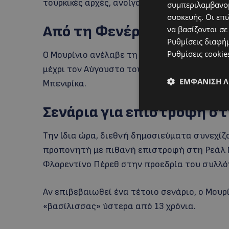
τουρκικές αρχές, ανοίγοντας ουσιαστικά το
συμπεριλαμβανομ
συσκευής. Οι επι
Από τη Φενέρ στην Μπεν
να βασίζονται σε
Ρυθμίσεις διαφή
Ρυθμίσεις cookie
Ο Μουρίνιο ανέλαβε τη Φενέρμπαχτσε το καλ
μέχρι τον Αύγουστο του 2025, όταν αποχώρη
ΕΜΦΆΝΙΣΗ 
Μπενφίκα.
Σενάρια για επιστροφή σ
Την ίδια ώρα, διεθνή δημοσιεύματα συνεχί
προπονητή με πιθανή επιστροφή στη Ρεάλ 
Φλορεντίνο Πέρεθ στην προεδρία του συλλό
Αν επιβεβαιωθεί ένα τέτοιο σενάριο, ο Μουρ
«βασίλισσας» ύστερα από 13 χρόνια.