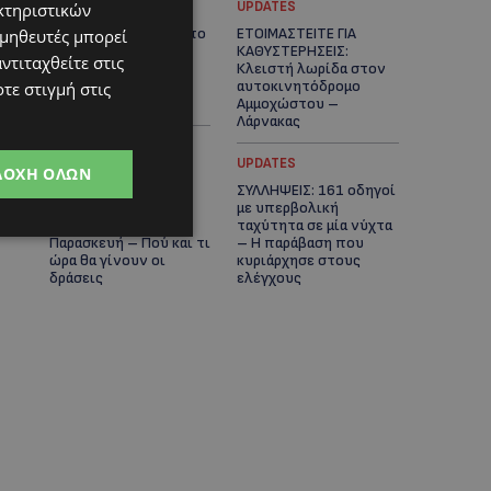
UPDATES
UPDATES
κτηριστικών
VIRAL: Κοράκι πήρε στο
ΕΤΟΙΜΑΣΤΕΙΤΕ ΓΙΑ
ομηθευτές μπορεί
κυνήγι γυναίκα – Η
ΚΑΘΥΣΤΕΡΗΣΕΙΣ:
ντιταχθείτε στις
απρόσμενη επίθεση
Κλειστή λωρίδα στον
καταγράφηκε σε
αυτοκινητόδρομο
τε στιγμή στις
βίντεο
Αμμοχώστου –
Λάρνακας
UPDATES
UPDATES
ΔΟΧΉ ΌΛΩΝ
ΙΣΑΑΚ-ΣΟΛΩΜΟΥ:
ΣΥΛΛΗΨΕΙΣ: 161 οδηγοί
Κλείνουν συμβολικά
με υπερβολική
οδοφράγματα την
ταχύτητα σε μία νύχτα
Παρασκευή – Πού και τι
– Η παράβαση που
ώρα θα γίνουν οι
κυριάρχησε στους
δράσεις
ελέγχους