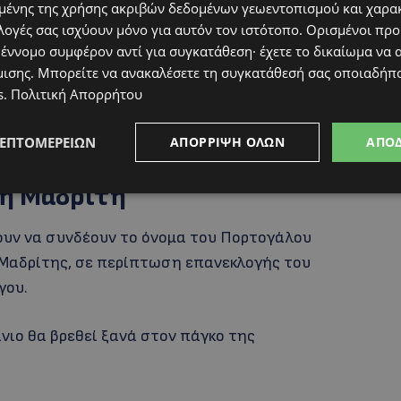
ν δρόμο για την εξέταση της υπόθεσης.
ένης της χρήσης ακριβών δεδομένων γεωεντοπισμού και χαρα
λογές σας ισχύουν μόνο για αυτόν τον ιστότοπο. Ορισμένοι πρ
φίκα
 έννομο συμφέρον αντί για συγκατάθεση· έχετε το δικαίωμα να α
μισης
. Μπορείτε να ανακαλέσετε τη συγκατάθεσή σας οποιαδήπο
s
.
Πολιτική Απορρήτου
οκαίρι του 2024 και παρέμεινε στον πάγκο της
σε για να αναλάβει την τεχνική ηγεσία της
ΛΕΠΤΟΜΕΡΕΙΏΝ
ΑΠΌΡΡΙΨΗ ΌΛΩΝ
ΑΠΟ
τη Μαδρίτη
ζουν να συνδέουν το όνομα του Πορτογάλου
Μαδρίτης, σε περίπτωση επανεκλογής του
γου.
ίνιο θα βρεθεί ξανά στον πάγκο της