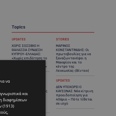
Topics
UPDATES
STORIES
ΧΩΡΙΣ ΣΩΣΣΙΒΙΟ Η
ΜΑΡΙΝΟΣ
ΘΑΛΑΣΣΙΑ ΣΥΝΔΕΣΗ
ΚΩΝΣΤΑΝΤΙΝΙΔΗΣ: Οι
ΚΥΠΡΟΥ-ΕΛΛΑΔΑΣ:
πρωτοβουλίες για να
«Χωρίς επιδότηση το
ξαναζωντανέψει η
πλοίο δεν θα
Μακαρίου και το
ξανασηκώσει άγκυρα»
κέντρο της
Λευκωσίας-(Βίντεο)
για να
UPDATES
UPDATES
ΤΡΟΧΑΙΟ ΣΤΗΝ
ΔΕΝ ΥΠΟΧΩΡΕΙ Ο
ΛΕΥΚΩΣΙΑ: Χειροπέδες
ΚΑΥΣΩΝΑΣ: Νέα κίτρινη
αγνωριστικά και
και στη σύζυγο του
προειδοποίηση για
ση διαφημίσεων
27χρονου – Φέρεται
40άρια – Πότε τίθεται
να παραπλάνησε την
σε ισχύ
 (1913)
Αστυνομία
πούς,