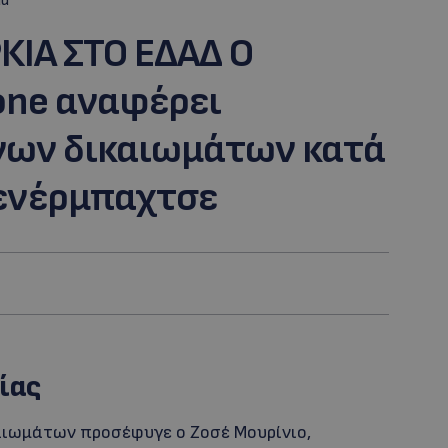
d
ΚΙΑ ΣΤΟ ΕΔΑΔ Ο
 one αναφέρει
νων δικαιωμάτων κατά
Φενέρμπαχτσε
ίας
αιωμάτων προσέφυγε ο Ζοσέ Μουρίνιο,