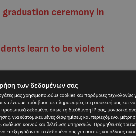
n graduation ceremony in
dents learn to be violent
.com/ifCRFSPCUo
ρήση των δεδομένων σας
εργάτες μας χρησιμοποιούμε cookies και παρόμοιες τεχνολογίες 
ι να έχουμε πρόσβαση σε πληροφορίες στη συσκευή σας και να
xingEducation)
May 22, 2026
 προσωπικά δεδομένα, όπως τη διεύθυνση IP σας, μοναδικά αν
σης, για εξατομικευμένες διαφημίσεις και περιεχόμενο, μέτρη
υ, ανάλυση κοινού και βελτίωση υπηρεσιών.
Προμηθευτές τρίτων
 να επεξεργάζονται τα δεδομένα σας για αυτούς και άλλους σκο