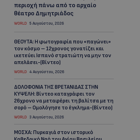
περιοχή πάνω από το αρχαίο
θέατρο Δημητριάδος
WORLD
5 Αυγούστου, 2026
ΘΕΟΥΤΑ: Η φωτογραφία που «παγώνει»
τον κόσμο – 12χρονος γονατίζει και
ικετεύει Ισπανό στρατιώτη να μην τον
απελάσει-(Βίντεο)
WORLD
4 Αυγούστου, 2026
ΔΟΛΟΦΟΝΙΑ ΤΗΣ ΒΡΕΤΑΝΙΔΑΣ ΣΤΗΝ
ΚΥΨΕΛΗ: Βίντεο καταγράφει τον
26χρονο να μεταφέρει τη βαλίτσα με τη
σορό – Ομολόγησε το έγκλημα-(Βίντεο)
WORLD
3 Αυγούστου, 2026
ΜΟΣΧΑ: Πυρκαγιά στον ιστορικό
Καθεδρικό Ναό του Αγίου Βασιλείου