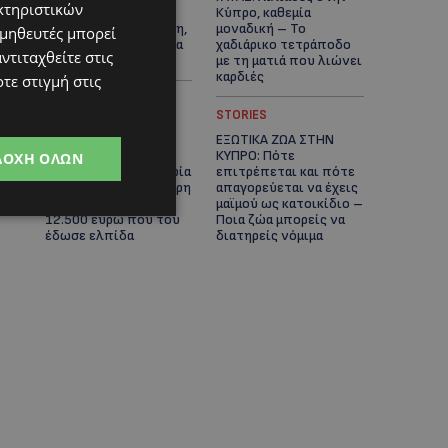
κτηριστικών
μοναδικό ταξίδι
Κύπρο, καθεμία
ευεξίας, γεμάτο γεύση,
μοναδική – Το
ομηθευτές μπορεί
ενέργεια και χαμόγελα
χαδιάρικο τετράποδο
ντιταχθείτε στις
σε όλη την Κύπρο
με τη ματιά που λιώνει
καρδιές
τε στιγμή στις
UPDATES
STORIES
ΤΑΣΟΣ
ΕΞΩΤΙΚΑ ΖΩΑ ΣΤΗΝ
ΧΑΤΖΗΓΙΟΒΑΝΗΣ: Η
ΚΥΠΡΟ: Πότε
ΔΟΧΉ ΌΛΩΝ
συγκλονιστική ιστορία
επιτρέπεται και πότε
του 12χρονου Δημήτρη
απαγορεύεται να έχεις
και η δωρεά των
μαϊμού ως κατοικίδιο –
12.500 ευρώ που του
Ποια ζώα μπορείς να
έδωσε ελπίδα
διατηρείς νόμιμα