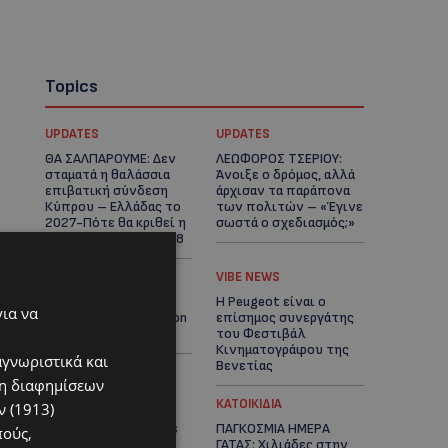
Topics
UPDATES
UPDATES
ΘΑ ΣΑΛΠΑΡΟΥΜΕ: Δεν
ΛΕΩΦΟΡΟΣ ΤΣΕΡΙΟΥ:
σταματά η θαλάσσια
Άνοιξε ο δρόμος, αλλά
επιβατική σύνδεση
άρχισαν τα παράπονα
Κύπρου – Ελλάδας το
των πολιτών – «Έγινε
2027-Πότε θα κριθεί η
σωστά ο σχεδιασμός;»
συνέχεια από το 2028
VIBE NEWS
VIBE NEWS
Νέος Γενικός
Η Peugeot είναι ο
για να
Διευθυντής του Hilton
επίσημος συνεργάτης
Nicosia ο Ilio Rodoni
του Φεστιβάλ
Κινηματογράφου της
αγνωριστικά και
Βενετίας
ση διαφημίσεων
VIBE NEWS
ΚΑΤΟΙΚΙΔΙΑ
 (1913)
Lidl Better Living Days
ΠΑΓΚΟΣΜΙΑ ΗΜΕΡΑ
πούς,
#summer2026: Ένα
ΓΑΤΑΣ: Χιλιάδες στην