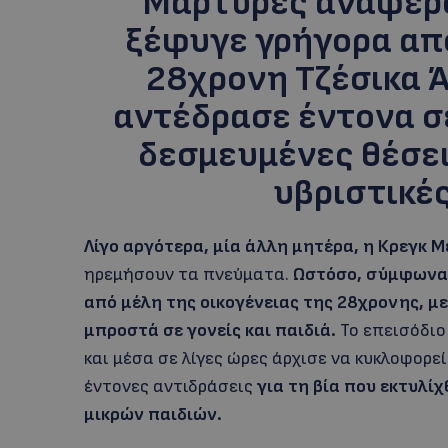
Μάρτυρες αναφέρο
ξέφυγε γρήγορα από
28χρονη Τζέσικα 
αντέδρασε έντονα σ
δεσμευμένες θέσε
υβριστικέ
Λίγο αργότερα, μία άλλη μητέρα, η Κρεγκ Μέ
ηρεμήσουν τα πνεύματα.
Ωστόσο, σύμφωνα μ
από μέλη της οικογένειας της 28χρονης, μ
μπροστά σε γονείς και παιδιά.
Το επεισόδιο
και μέσα σε λίγες ώρες άρχισε να κυκλοφορε
έντονες αντιδράσεις
για τη βία που εκτυλί
μικρών παιδιών.