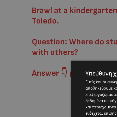
Brawl at a kindergarte
Toledo.
Question: Where do stu
with others?
Answer 👇
pic.twitter
Υπεύθυνη χ
Εμείς και οι συν
αποθηκεύουμε κα
— Fixing Education (@Fi
επεξεργαζόμαστε
δεδομένα περιήγη
και περιεχομένο
ενδέχεται επίσης