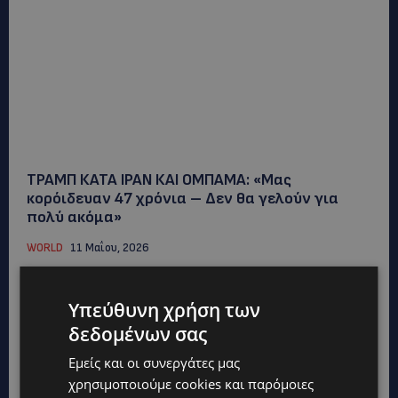
ΤΡΑΜΠ ΚΑΤΑ ΙΡΑΝ ΚΑΙ ΟΜΠΑΜΑ: «Μας
κορόιδευαν 47 χρόνια – Δεν θα γελούν για
πολύ ακόμα»
WORLD
11 Μαΐου, 2026
Νέα σφοδρή επίθεση κατά του Ιράν αλλά και του
πρώην Προέδρου των ΗΠΑ Μπαράκ Ομπάμα
Υπεύθυνη χρήση των
εξαπέλυσε ο Ντόναλντ...
δεδομένων σας
Εμείς και οι συνεργάτες μας
χρησιμοποιούμε cookies και παρόμοιες