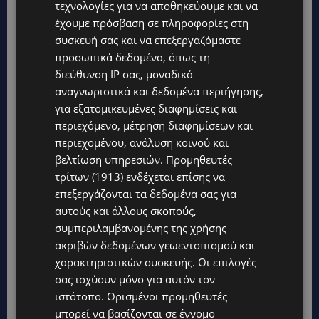
τεχνολογίες για να αποθηκεύουμε και να
έχουμε πρόσβαση σε πληροφορίες στη
συσκευή σας και να επεξεργαζόμαστε
προσωπικά δεδομένα, όπως τη
διεύθυνση IP σας, μοναδικά
αναγνωριστικά και δεδομένα περιήγησης,
για εξατομικευμένες διαφημίσεις και
περιεχόμενο, μέτρηση διαφημίσεων και
περιεχομένου, ανάλυση κοινού και
βελτίωση υπηρεσιών.
Προμηθευτές
τρίτων (1913)
ενδέχεται επίσης να
ΗΠΑ: «Φουλ γκάζι» οι Κύπριοι φοιτητές-
επεξεργάζονται τα δεδομένα σας για
αθλητές τον Μάιο με στόχο την πρόκριση στο
NCAA
αυτούς και άλλους σκοπούς,
συμπεριλαμβανομένης της χρήσης
UPDATES
4 Μαΐου, 2026
ακριβών δεδομένων γεωεντοπισμού και
Ο Μάιος αποτελεί έναν από τους πιο
χαρακτηριστικών συσκευής. Οι επιλογές
καθοριστικούς μήνες της χρονιάς για τους
σας ισχύουν μόνο για αυτόν τον
Κύπριους φοιτητές-αθλητές και φοιτήτριες-
ιστότοπο. Ορισμένοι προμηθευτές
αθλήτριες που αγωνίζονται...
μπορεί να βασίζονται σε έννομο