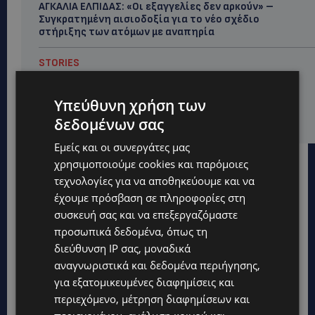
ΑΓΚΑΛΙΑ ΕΛΠΙΔΑΣ: «Οι εξαγγελίες δεν αρκούν» –
Συγκρατημένη αισιοδοξία για το νέο σχέδιο
στήριξης των ατόμων με αναπηρία
STORIES
ΟΡΦΕΑΣ ΣΟΛΩΜΟΥ: Ο 10χρονος Κύπριος που
πρωταγωνιστεί στην εκστρατεία εξοικονόμησης
Υπεύθυνη χρήση των
νερού – Απλά βήματα που κάνουν τη διαφορά -
(Βίντεο)
δεδομένων σας
Εμείς και οι συνεργάτες μας
χρησιμοποιούμε cookies και παρόμοιες
τεχνολογίες για να αποθηκεύουμε και να
έχουμε πρόσβαση σε πληροφορίες στη
συσκευή σας και να επεξεργαζόμαστε
προσωπικά δεδομένα, όπως τη
διεύθυνση IP σας, μοναδικά
αναγνωριστικά και δεδομένα περιήγησης,
για εξατομικευμένες διαφημίσεις και
περιεχόμενο, μέτρηση διαφημίσεων και