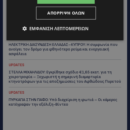
STORIES
ΑΠΌΡΡΙΨΗ ΌΛΩΝ
ΟΡΦΕΑΣ ΣΟΛΩΜΟΥ: Ο 10χρονος Κύπριος που πρωταγωνιστεί
στην εκστρατεία εξοικονόμησης νερού – Απλά βήματα που
κάνουν τη διαφορά -(Βίντεο)
ΕΜΦΆΝΙΣΗ ΛΕΠΤΟΜΕΡΕΙΏΝ
UPDATES
ΗΛΕΚΤΡΙΚΗ ΔΙΑΣΥΝΔΕΣΗ ΕΛΛΑΔΑΣ–ΚΥΠΡΟΥ: Η συμφωνία που
ανοίγει τον δρόμο για φθηνότερο ρεύμα και ενεργειακή
ασφάλεια
UPDATES
ΣΤΕΛΛΑ ΜΙΧΑΗΛΙΔΟΥ: Εγκρίθηκε σχέδιο €1,65 εκατ. για τη
χοιροτροφία – Ξεχωριστή η σημερινή διαμαρτυρία
κτηνοτρόφων για τις αποζημιώσεις του Αφθώδους Πυρετού
UPDATES
ΠΥΡΚΑΓΙΑ ΣΤΗΝ ΠΑΦΟ: Υπό διαχείριση η φωτιά – Οι κάμερες
κατέγραψαν την εξέλιξη-Βίντεο