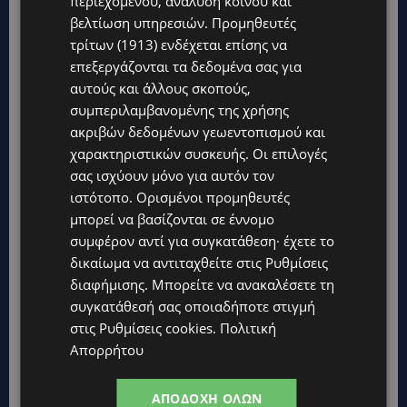
περιεχομένου, ανάλυση κοινού και
βελτίωση υπηρεσιών.
Προμηθευτές
τρίτων (1913)
ενδέχεται επίσης να
επεξεργάζονται τα δεδομένα σας για
Topics
αυτούς και άλλους σκοπούς,
συμπεριλαμβανομένης της χρήσης
WORLD
ακριβών δεδομένων γεωεντοπισμού και
ΦΩΤΙΑ ΣΤΟΝ ΒΟΛΟ: Στις φλόγες περιοχή πάνω από το αρχαίο
χαρακτηριστικών συσκευής. Οι επιλογές
θέατρο Δημητριάδος
σας ισχύουν μόνο για αυτόν τον
STORIES
ιστότοπο. Ορισμένοι προμηθευτές
ΜΑΝΩΛΗΣ ΕΜΜΑΝΟΥΗΛ: Η ιστορία της θρυλικής Corner Pub
μπορεί να βασίζονται σε έννομο
που ξυπνά μνήμες δεκαετιών – Το αφιέρωμα μετά τη φωτιά-
συμφέρον αντί για συγκατάθεση· έχετε το
(Φώτο)
δικαίωμα να αντιταχθείτε στις
Ρυθμίσεις
UPDATES
διαφήμισης
. Μπορείτε να ανακαλέσετε τη
ΘΕΣΣΑΛΟΝΙΚΗ: Σοκ από την κακοποίηση άγριων χελωνών –
συγκατάθεσή σας οποιαδήποτε στιγμή
Τις έβαψαν με πορτοκαλί λαδομπογιά-(Φώτο)
στις
Ρυθμίσεις cookies
.
Πολιτική
Απορρήτου
UPDATES
ΑΓΚΑΛΙΑ ΕΛΠΙΔΑΣ: «Οι εξαγγελίες δεν αρκούν» –
Συγκρατημένη αισιοδοξία για το νέο σχέδιο στήριξης των
ΑΠΟΔΟΧΉ ΌΛΩΝ
ατόμων με αναπηρία