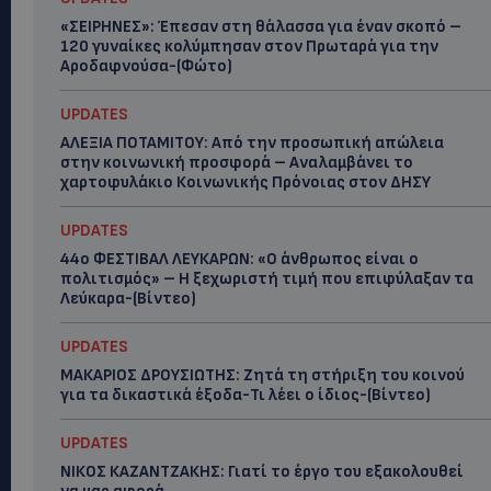
«ΣΕΙΡΗΝΕΣ»: Έπεσαν στη θάλασσα για έναν σκοπό –
120 γυναίκες κολύμπησαν στον Πρωταρά για την
Αροδαφνούσα-(Φώτο)
UPDATES
ΑΛΕΞΙΑ ΠΟΤΑΜΙΤΟΥ: Από την προσωπική απώλεια
στην κοινωνική προσφορά – Αναλαμβάνει το
χαρτοφυλάκιο Κοινωνικής Πρόνοιας στον ΔΗΣΥ
UPDATES
44ο ΦΕΣΤΙΒΑΛ ΛΕΥΚΑΡΩΝ: «Ο άνθρωπος είναι ο
πολιτισμός» – Η ξεχωριστή τιμή που επιφύλαξαν τα
Λεύκαρα-(Βίντεο)
UPDATES
ΜΑΚΑΡΙΟΣ ΔΡΟΥΣΙΩΤΗΣ: Ζητά τη στήριξη του κοινού
για τα δικαστικά έξοδα-Τι λέει ο ίδιος-(Βίντεο)
UPDATES
ΝΙΚΟΣ ΚΑΖΑΝΤΖΑΚΗΣ: Γιατί το έργο του εξακολουθεί