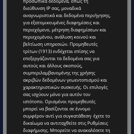
προσωπικά δεδομένα, όπως τη
διεύθυνση IP σας, μοναδικά
Venezuela's interim leader declares a
αναγνωριστικά και δεδομένα περιήγησης,
για εξατομικευμένες διαφημίσεις και
state of emergency as two massive
περιεχόμενο, μέτρηση διαφημίσεων και
earthquakes caused buildings in the
περιεχομένου, ανάλυση κοινού και
capital to crumble and forced the
βελτίωση υπηρεσιών.
Προμηθευτές
closure of the country's main
τρίτων (1913)
ενδέχεται επίσης να
επεξεργάζονται τα δεδομένα σας για
airport
https://t.co/VEzL7XkGP2
αυτούς και άλλους σκοπούς,
pic.twitter.com/6NrHR9VuGE
συμπεριλαμβανομένης της χρήσης
ακριβών δεδομένων γεωεντοπισμού και
— AFP News Agency (@AFP)
June 25, 2026
χαρακτηριστικών συσκευής. Οι επιλογές
σας ισχύουν μόνο για αυτόν τον
The absolute terror. Just awful. It's so
ιστότοπο. Ορισμένοι προμηθευτές
μπορεί να βασίζονται σε έννομο
bad. I think this is the worse quake I've
συμφέρον αντί για συγκατάθεση· έχετε το
covered.
δικαίωμα να αντιταχθείτε στις
Ρυθμίσεις
διαφήμισης
. Μπορείτε να ανακαλέσετε τη