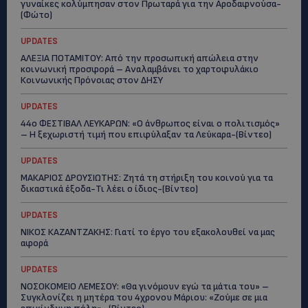
γυναίκες κολύμπησαν στον Πρωταρά για την Αροδαφνούσα-
(Φώτο)
UPDATES
ΑΛΕΞΙΑ ΠΟΤΑΜΙΤΟΥ: Από την προσωπική απώλεια στην
κοινωνική προσφορά – Αναλαμβάνει το χαρτοφυλάκιο
Κοινωνικής Πρόνοιας στον ΔΗΣΥ
UPDATES
44ο ΦΕΣΤΙΒΑΛ ΛΕΥΚΑΡΩΝ: «Ο άνθρωπος είναι ο πολιτισμός»
– Η ξεχωριστή τιμή που επιφύλαξαν τα Λεύκαρα-(Βίντεο)
UPDATES
ΜΑΚΑΡΙΟΣ ΔΡΟΥΣΙΩΤΗΣ: Ζητά τη στήριξη του κοινού για τα
δικαστικά έξοδα-Τι λέει ο ίδιος-(Βίντεο)
UPDATES
ΝΙΚΟΣ ΚΑΖΑΝΤΖΑΚΗΣ: Γιατί το έργο του εξακολουθεί να μας
αφορά
UPDATES
ΝΟΣΟΚΟΜΕΙΟ ΛΕΜΕΣΟΥ: «Θα γινόμουν εγώ τα μάτια του» –
Συγκλονίζει η μητέρα του 4χρονου Μάριου: «Ζούμε σε μια