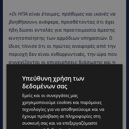
«Οι ΗΠΑ είναι έτοιμες, πρόθυμες και ικανές να
βοηθήσουν»,
ανέφερε, προσθέτοντας ότι έχει
ήδη δώσει εντολές για προετοιμασία άμεσης
κινητοποίησης των αρμόδιων υπηρεσιών. Ο
ίδιος τόνισε ότι οι πρώτες αναφορές από την
περιοχή δεν είναι ενθαρρυντικές, την ώρα που
συνεχίζονται οι επιχειρήσεις διάσωσης και η
εκτίμηση της καταστροφής στη Βενεζουέλα.
Υπεύθυνη χρήση των
δεδομένων σας
Additional footage of the major
damage in La Guaira, Venezuela from
Εμείς και οι συνεργάτες μας
χρησιμοποιούμε cookies και παρόμοιες
the powerful earthquakes.
τεχνολογίες για να αποθηκεύουμε και να
pic.twitter.com/TuWjpBblnF
έχουμε πρόσβαση σε πληροφορίες στη
συσκευή σας και να επεξεργαζόμαστε
— AZ Intel (@AZ_Intel_)
June 25, 2026