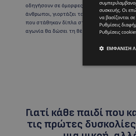
συμπεριλαμβανομ
οδηγήσουν σε όμορφες διαδρομές. Το μικρό 
συσκευής. Οι επι
άνθρωποι, γιορτάζει τα γενέθλιά της και μαζ
να βασίζονται σε
που στάθηκαν δίπλα στα πρόωρα παιδιά του
Ρυθμίσεις διαφή
αγωνία θα δώσει τη θέση της στη χαρά.
Ρυθμίσεις cookie
ΕΜΦΆΝΙΣΗ 
Γιατί κάθε παιδί που 
τις πρώτες δυσκολίες
μια μικρή, αλλ