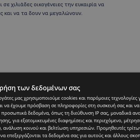
σε χιλιάδες οικογένειες την ευκαιρία να
ς και να τα δουν να μεγαλώνουν.
ρήση των δεδομένων σας
εργάτες μας χρησιμοποιούμε cookies και παρόμοιες τεχνολογίες 
ι να έχουμε πρόσβαση σε πληροφορίες στη συσκευή σας και να
 προσωπικά δεδομένα, όπως τη διεύθυνση IP σας, μοναδικά αν
αι πλέον το μικροσκοπικό βρέφος των 920
σης, για εξατομικευμένες διαφημίσεις και περιεχόμενο, μέτρη
υ, ανάλυση κοινού και βελτίωση υπηρεσιών.
Προμηθευτές τρίτων
υ χαρίζει χαμόγελα στους γονείς της και
 να επεξεργάζονται τα δεδομένα σας για αυτούς και άλλους σκο
ι οι πιο δύσκολες αρχές μπορούν να