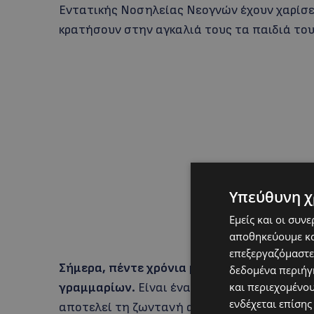
Εντατικής Νοσηλείας Νεογνών έχουν χαρίσει 
κρατήσουν στην αγκαλιά τους τα παιδιά του
Υπεύθυνη χ
Εμείς και οι συν
αποθηκεύουμε κα
επεξεργαζόμαστε
Σήμερα, πέντε χρόνια μετά, η Μ.Τ. δεν είν
δεδομένα περιήγη
και περιεχομένο
γραμμαρίων.
Είναι ένα παιδί γεμάτο ζωή, πο
ενδέχεται επίσης
αποτελεί τη ζωντανή απόδειξη πως ακόμη κα