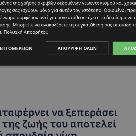
ένης της χρήσης ακριβών δεδομένων γεωεντοπισμού και χαρα
«θαύμα», όπως την αποκαλούν οι δικοί της
λογές σας ισχύουν μόνο για αυτόν τον ιστότοπο. Ορισμένοι πρ
ί της γιορτάζουν όλες εκείνες οι οικογένειες
 έννομο συμφέρον αντί για συγκατάθεση· έχετε το δικαίωμα να α
ς, περιμένοντας υπομονετικά τη στιγμή που η
μισης
. Μπορείτε να ανακαλέσετε τη συγκατάθεσή σας οποιαδήπο
s
.
Πολιτική Απορρήτου
ΛΕΠΤΟΜΕΡΕΙΏΝ
ΑΠΌΡΡΙΨΗ ΌΛΩΝ
ΑΠΟ
καταφέρνει να ξεπεράσει
 της ζωής του αποτελεί
ά σπουδαία νίκη.