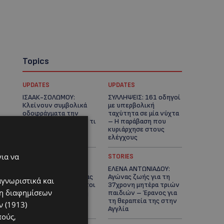
Topics
UPDATES
UPDATES
ΙΣΑΑΚ-ΣΟΛΩΜΟΥ:
ΣΥΛΛΗΨΕΙΣ: 161 οδηγοί
Κλείνουν συμβολικά
με υπερβολική
οδοφράγματα την
ταχύτητα σε μία νύχτα
Παρασκευή – Πού και τι
– Η παράβαση που
ώρα θα γίνουν οι
κυριάρχησε στους
δράσεις
ελέγχους
για να
STORIES
STORIES
ΓΕΝΕΘΛΙΟΣ ΗΜΕΡΑ: Η
ΕΛΕΝΑ ΑΝΤΩΝΙΑΔΟΥ:
ηλικία είναι μόνο ένας
Αγώνας ζωής για τη
αγνωριστικά και
αριθμός – Οι άνθρωποι
37χρονη μητέρα τριών
ση διαφημίσεων
και οι στιγμές είναι η
παιδιών – Έρανος για
πραγματική μας
τη θεραπεία της στην
 (1913)
ιστορία
Αγγλία
πούς,