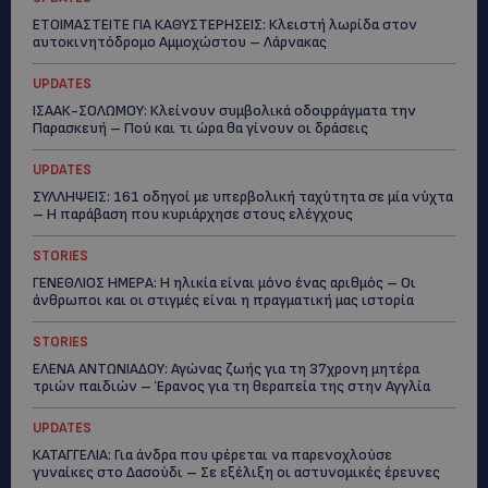
ΕΤΟΙΜΑΣΤΕΙΤΕ ΓΙΑ ΚΑΘΥΣΤΕΡΗΣΕΙΣ: Κλειστή λωρίδα στον
αυτοκινητόδρομο Αμμοχώστου – Λάρνακας
UPDATES
ΙΣΑΑΚ-ΣΟΛΩΜΟΥ: Κλείνουν συμβολικά οδοφράγματα την
Παρασκευή – Πού και τι ώρα θα γίνουν οι δράσεις
UPDATES
ΣΥΛΛΗΨΕΙΣ: 161 οδηγοί με υπερβολική ταχύτητα σε μία νύχτα
– Η παράβαση που κυριάρχησε στους ελέγχους
STORIES
ΓΕΝΕΘΛΙΟΣ ΗΜΕΡΑ: Η ηλικία είναι μόνο ένας αριθμός – Οι
άνθρωποι και οι στιγμές είναι η πραγματική μας ιστορία
STORIES
ΕΛΕΝΑ ΑΝΤΩΝΙΑΔΟΥ: Αγώνας ζωής για τη 37χρονη μητέρα
τριών παιδιών – Έρανος για τη θεραπεία της στην Αγγλία
UPDATES
ΚΑΤΑΓΓΕΛΙΑ: Για άνδρα που φέρεται να παρενοχλούσε
γυναίκες στο Δασούδι – Σε εξέλιξη οι αστυνομικές έρευνες