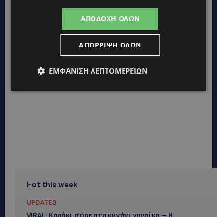
ΑΠΟΔΟΧΉ ΌΛΩΝ
ΑΠΌΡΡΙΨΗ ΌΛΩΝ
ΕΜΦΆΝΙΣΗ ΛΕΠΤΟΜΕΡΕΙΏΝ
Hot this week
UPDATES
VIRAL: Κοράκι πήρε στο κυνήγι γυναίκα – Η