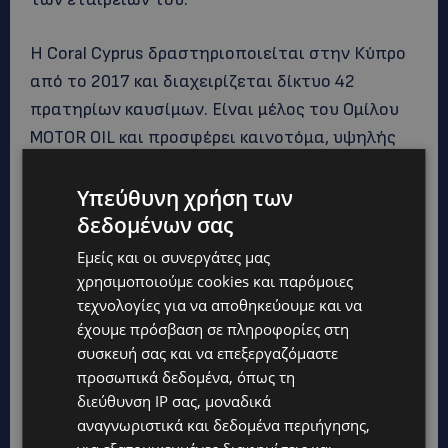
Η Coral Cyprus δραστηριοποιείται στην Κύπρο
από το 2017 και διαχειρίζεται δίκτυο 42
πρατηρίων καυσίμων. Είναι μέλος του Ομίλου
MOTOR OIL και προσφέρει καινοτόμα, υψηλής
ποιότητας προϊόντα και υπηρεσίες,
επενδύοντας παράλληλα σε πρωτοβουλίες που
Υπεύθυνη χρήση των
προάγουν τη βιώσιμη ανάπτυξη και την
δεδομένων σας
κοινωνική ευημερία στην Κύπρο.
Εμείς και οι συνεργάτες μας
χρησιμοποιούμε cookies και παρόμοιες
Περισσότερες πληροφορίες:
τεχνολογίες για να αποθηκεύουμε και να
έχουμε πρόσβαση σε πληροφορίες στη
www.coralenergy.com.cy
και
www.shell.com.cy
.
συσκευή σας και να επεξεργαζόμαστε
προσωπικά δεδομένα, όπως τη
διεύθυνση IP σας, μοναδικά
αναγνωριστικά και δεδομένα περιήγησης,