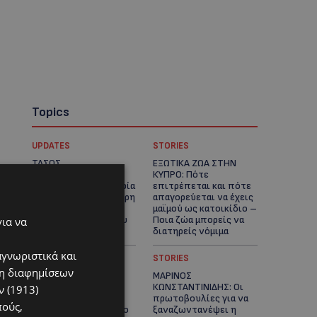
Topics
UPDATES
STORIES
ΤΑΣΟΣ
ΕΞΩΤΙΚΑ ΖΩΑ ΣΤΗΝ
ΧΑΤΖΗΓΙΟΒΑΝΗΣ: Η
ΚΥΠΡΟ: Πότε
συγκλονιστική ιστορία
επιτρέπεται και πότε
του 12χρονου Δημήτρη
απαγορεύεται να έχεις
και η δωρεά των
μαϊμού ως κατοικίδιο –
12.500 ευρώ που του
Ποια ζώα μπορείς να
για να
έδωσε ελπίδα
διατηρείς νόμιμα
αγνωριστικά και
UPDATES
STORIES
ση διαφημίσεων
ΧΩΡΙΣ ΣΩΣΣΙΒΙΟ Η
ΜΑΡΙΝΟΣ
ΘΑΛΑΣΣΙΑ ΣΥΝΔΕΣΗ
ΚΩΝΣΤΑΝΤΙΝΙΔΗΣ: Οι
 (1913)
ΚΥΠΡΟΥ-ΕΛΛΑΔΑΣ:
πρωτοβουλίες για να
πούς,
«Χωρίς επιδότηση το
ξαναζωντανέψει η