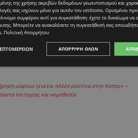
ένης της χρήσης ακριβών δεδομένων γεωεντοπισμού και χαρα
λογές σας ισχύουν μόνο για αυτόν τον ιστότοπο. Ορισμένοι πρ
 έννομο συμφέρον αντί για συγκατάθεση· έχετε το δικαίωμα να α
μισης
. Μπορείτε να ανακαλέσετε τη συγκατάθεσή σας οποιαδήπο
s
.
Πολιτική Απορρήτου
ΛΕΠΤΟΜΕΡΕΙΏΝ
ΑΠΌΡΡΙΨΗ ΌΛΩΝ
ΑΠΟ
ήρηση ωαρίων γίνεται πλέον ρουτίνα στην Κύπρο» –
οσοστά επιτυχίας και νομοθεσία