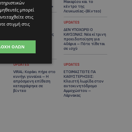
πλοίο δεν θα
Μακαρίου και το
κτηριστικών
ξανασηκώσει άγκυρα»
κέντρο της
ομηθευτές μπορεί
Λευκωσίας-(Βίντεο)
ντιταχθείτε στις
UPDATES
UPDATES
τε στιγμή στις
ΤΡΟΧΑΙΟ ΣΤΗΝ
ΔΕΝ ΥΠΟΧΩΡΕΙ Ο
ΛΕΥΚΩΣΙΑ: Χειροπέδες
ΚΑΥΣΩΝΑΣ: Νέα κίτρινη
και στη σύζυγο του
προειδοποίηση για
27χρονου – Φέρεται
40άρια – Πότε τίθεται
ΔΟΧΉ ΌΛΩΝ
να παραπλάνησε την
σε ισχύ
Αστυνομία
UPDATES
UPDATES
VIRAL: Κοράκι πήρε στο
ΕΤΟΙΜΑΣΤΕΙΤΕ ΓΙΑ
κυνήγι γυναίκα – Η
ΚΑΘΥΣΤΕΡΗΣΕΙΣ:
απρόσμενη επίθεση
Κλειστή λωρίδα στον
καταγράφηκε σε
αυτοκινητόδρομο
βίντεο
Αμμοχώστου –
Λάρνακας