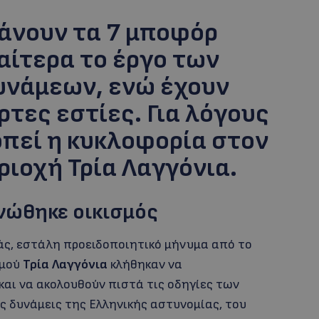
τάνουν τα 7 μποφόρ
αίτερα το έργο των
υνάμεων, ενώ έχουν
τες εστίες. Για λόγους
οπεί η κυκλοφορία στον
ριοχή Τρία Λαγγόνια.
νώθηκε οικισμός
άς, εστάλη προειδοποιητικό μήνυμα από το
σμού
Τρία Λαγγόνια
κλήθηκαν να
αι να ακολουθούν πιστά τις οδηγίες των
 δυνάμεις της Ελληνικής αστυνομίας, του