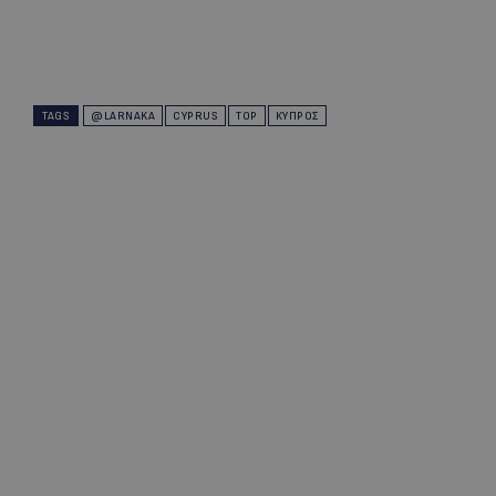
TAGS
@LARNAKA
CYPRUS
TOP
ΚΎΠΡΟΣ