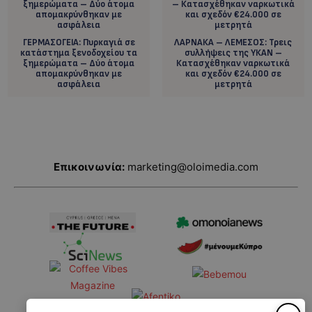
ΓΕΡΜΑΣΟΓΕΙΑ: Πυρκαγιά σε
ΛΑΡΝΑΚΑ – ΛΕΜΕΣΟΣ: Τρεις
κατάστημα ξενοδοχείου τα
συλλήψεις της ΥΚΑΝ –
ξημερώματα – Δύο άτομα
Κατασχέθηκαν ναρκωτικά
απομακρύνθηκαν με
και σχεδόν €24.000 σε
ασφάλεια
μετρητά
Επικοινωνία:
marketing@oloimedia.com