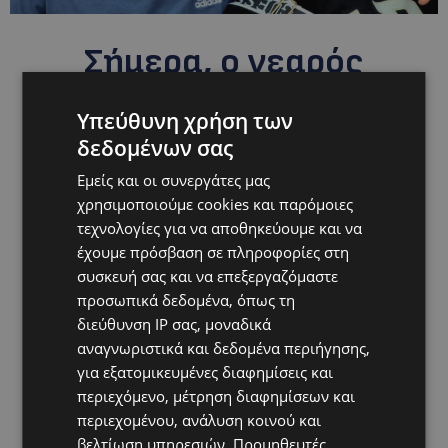
Σήμερα, ο νεαρός
επιστρέφει στην
Υπεύθυνη χρήση των
Κύπρο με νέα όνειρα.
δεδομένων σας
Σκοπεύει να
Εμείς και οι συνεργάτες μας
ολοκληρώσει τις
χρησιμοποιούμε cookies και παρόμοιες
τεχνολογίες για να αποθηκεύουμε και να
σπουδές του και στη
έχουμε πρόσβαση σε πληροφορίες στη
συσκευή σας και να επεξεργαζόμαστε
συνέχεια να
προσωπικά δεδομένα, όπως τη
ακολουθήσει την
διεύθυνση IP σας, μοναδικά
αναγνωριστικά και δεδομένα περιήγησης,
Ιατρική, εμπνευσμένος
για εξατομικευμένες διαφημίσεις και
από τη γιατρό που,
περιεχόμενο, μέτρηση διαφημίσεων και
περιεχομένου, ανάλυση κοινού και
όπως λέει η οικογένειά
βελτίωση υπηρεσιών.
Προμηθευτές