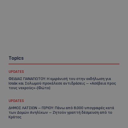
Topics
UPDATES
ΦΕΙΔΙΑΣ ΠΑΝΑΓΙΩΤΟΥ: Η εμφάνισή του στην εκδήλωση για
Ισαάκ και Σολωμού προκάλεσε αντιδράσεις – «Ασέβεια προς
τους νεκρούς»-(Φώτο)
UPDATES
ΔΗΜΟΣ ΛΑΤΣΙΩΝ – ΓΕΡΙΟΥ: Πάνω από 8.000 υπογραφές κατά
των Δομών Ανηλίκων – Ζητούν γραπτή δέσμευση από το
Κράτος