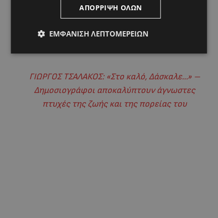
ΑΠΌΡΡΙΨΗ ΌΛΩΝ
η ανθρώπινη στήριξη μπορούν να αλλάξουν
μια ζωή.
ΕΜΦΆΝΙΣΗ ΛΕΠΤΟΜΕΡΕΙΏΝ
ΔΙΑΒΑΣΤΕ ΕΠΙΣΗΣ:
ΓΙΩΡΓΟΣ ΤΣΑΛΑΚΟΣ: «Στο καλό, Δάσκαλε…» –
Δημοσιογράφοι αποκαλύπτουν άγνωστες
πτυχές της ζωής και της πορείας του