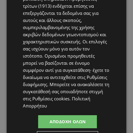
τρίτων (1913)
ενδέχεται επίσης να
του, του χάρισε ξανά τη
επεξεργάζονται τα δεδομένα σας για
δυνατότητα να ζήσει
αυτούς και άλλους σκοπούς,
συμπεριλαμβανομένης της χρήσης
μια φυσιολογική ζωή.
ακριβών δεδομένων γεωεντοπισμού και
χαρακτηριστικών συσκευής. Οι επιλογές
Οι γονείς του εκφράζουν την ευγνωμοσύνη
σας ισχύουν μόνο για αυτόν τον
ιστότοπο. Ορισμένοι προμηθευτές
τους τόσο προς τους γιατρούς του Μακάρειου
μπορεί να βασίζονται σε έννομο
Νοσοκομείου που κράτησαν τον γιο τους στη
συμφέρον αντί για συγκατάθεση· έχετε το
ζωή κατά τη διάρκεια της μάχης με τον καρκίνο,
δικαίωμα να αντιταχθείτε στις
Ρυθμίσεις
όσο και προς τη Δρ. Σέθι, η οποία κατάφερε να
διαφήμισης
. Μπορείτε να ανακαλέσετε τη
αντιμετωπίσει τις σοβαρές επιπλοκές και να
συγκατάθεσή σας οποιαδήποτε στιγμή
του επιτρέψει να καθίσει ξανά στο
στις
Ρυθμίσεις cookies
.
Πολιτική
Απορρήτου
οικογενειακό τραπέζι.
Η ιστορία του Στυλιανού
Κορτά αποτελεί μια υπενθύμιση ότι, ακόμη
ΑΠΟΔΟΧΉ ΌΛΩΝ
και όταν οι πιθανότητες μοιάζουν ελάχιστες,
η επιμονή, η εξειδικευμένη ιατρική γνώση και