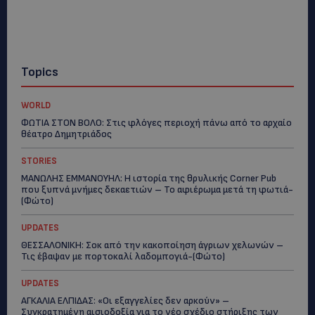
Topics
WORLD
ΦΩΤΙΑ ΣΤΟΝ ΒΟΛΟ: Στις φλόγες περιοχή πάνω από το αρχαίο
θέατρο Δημητριάδος
STORIES
ΜΑΝΩΛΗΣ ΕΜΜΑΝΟΥΗΛ: Η ιστορία της θρυλικής Corner Pub
που ξυπνά μνήμες δεκαετιών – Το αφιέρωμα μετά τη φωτιά-
(Φώτο)
UPDATES
ΘΕΣΣΑΛΟΝΙΚΗ: Σοκ από την κακοποίηση άγριων χελωνών –
Τις έβαψαν με πορτοκαλί λαδομπογιά-(Φώτο)
UPDATES
ΑΓΚΑΛΙΑ ΕΛΠΙΔΑΣ: «Οι εξαγγελίες δεν αρκούν» –
Συγκρατημένη αισιοδοξία για το νέο σχέδιο στήριξης των