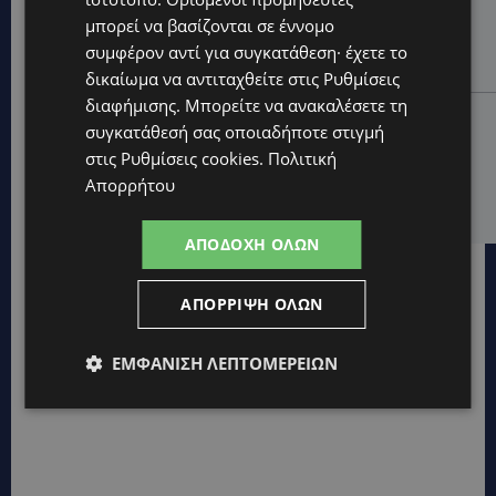
μπορεί να βασίζονται σε έννομο
ΑΓΚΑΛΙΑ ΕΛΠΙΔΑΣ: «Οι εξαγγελίες δεν αρκούν» –
Συγκρατημένη αισιοδοξία για το νέο σχέδιο
συμφέρον αντί για συγκατάθεση· έχετε το
στήριξης των ατόμων με αναπηρία
δικαίωμα να αντιταχθείτε στις
Ρυθμίσεις
διαφήμισης
. Μπορείτε να ανακαλέσετε τη
STORIES
συγκατάθεσή σας οποιαδήποτε στιγμή
ΟΡΦΕΑΣ ΣΟΛΩΜΟΥ: Ο 10χρονος Κύπριος που
στις
Ρυθμίσεις cookies
.
Πολιτική
πρωταγωνιστεί στην εκστρατεία εξοικονόμησης
Απορρήτου
νερού – Απλά βήματα που κάνουν τη διαφορά -
(Βίντεο)
ΑΠΟΔΟΧΉ ΌΛΩΝ
ΑΠΌΡΡΙΨΗ ΌΛΩΝ
ΕΜΦΆΝΙΣΗ ΛΕΠΤΟΜΕΡΕΙΏΝ