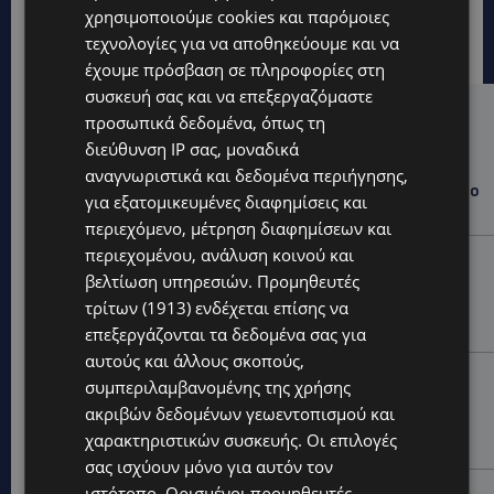
χρησιμοποιούμε cookies και παρόμοιες
τεχνολογίες για να αποθηκεύουμε και να
έχουμε πρόσβαση σε πληροφορίες στη
συσκευή σας και να επεξεργαζόμαστε
Hot this week
προσωπικά δεδομένα, όπως τη
διεύθυνση IP σας, μοναδικά
WORLD
αναγνωριστικά και δεδομένα περιήγησης,
ΦΩΤΙΑ ΣΤΟΝ ΒΟΛΟ: Στις φλόγες περιοχή πάνω από το
για εξατομικευμένες διαφημίσεις και
αρχαίο θέατρο Δημητριάδος
περιεχόμενο, μέτρηση διαφημίσεων και
περιεχομένου, ανάλυση κοινού και
STORIES
βελτίωση υπηρεσιών.
Προμηθευτές
ΜΑΝΩΛΗΣ ΕΜΜΑΝΟΥΗΛ: Η ιστορία της θρυλικής
τρίτων (1913)
ενδέχεται επίσης να
Corner Pub που ξυπνά μνήμες δεκαετιών – Το
αφιέρωμα μετά τη φωτιά-(Φώτο)
επεξεργάζονται τα δεδομένα σας για
αυτούς και άλλους σκοπούς,
UPDATES
συμπεριλαμβανομένης της χρήσης
ΘΕΣΣΑΛΟΝΙΚΗ: Σοκ από την κακοποίηση άγριων
ακριβών δεδομένων γεωεντοπισμού και
χελωνών – Τις έβαψαν με πορτοκαλί λαδομπογιά-
χαρακτηριστικών συσκευής. Οι επιλογές
(Φώτο)
σας ισχύουν μόνο για αυτόν τον
ιστότοπο. Ορισμένοι προμηθευτές
UPDATES