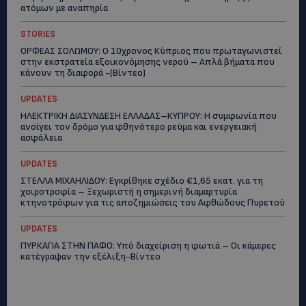
ατόμων με αναπηρία
STORIES
ΟΡΦΕΑΣ ΣΟΛΩΜΟΥ: Ο 10χρονος Κύπριος που πρωταγωνιστεί
στην εκστρατεία εξοικονόμησης νερού – Απλά βήματα που
κάνουν τη διαφορά -(Βίντεο)
UPDATES
ΗΛΕΚΤΡΙΚΗ ΔΙΑΣΥΝΔΕΣΗ ΕΛΛΑΔΑΣ–ΚΥΠΡΟΥ: Η συμφωνία που
ανοίγει τον δρόμο για φθηνότερο ρεύμα και ενεργειακή
ασφάλεια
UPDATES
ΣΤΕΛΛΑ ΜΙΧΑΗΛΙΔΟΥ: Εγκρίθηκε σχέδιο €1,65 εκατ. για τη
χοιροτροφία – Ξεχωριστή η σημερινή διαμαρτυρία
κτηνοτρόφων για τις αποζημιώσεις του Αφθώδους Πυρετού
UPDATES
ΠΥΡΚΑΓΙΑ ΣΤΗΝ ΠΑΦΟ: Υπό διαχείριση η φωτιά – Οι κάμερες
κατέγραψαν την εξέλιξη-Βίντεο