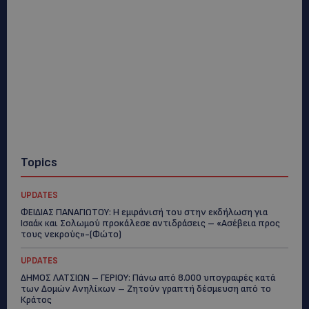
Topics
UPDATES
ΦΕΙΔΙΑΣ ΠΑΝΑΓΙΩΤΟΥ: Η εμφάνισή του στην εκδήλωση για
Ισαάκ και Σολωμού προκάλεσε αντιδράσεις – «Ασέβεια προς
τους νεκρούς»-(Φώτο)
UPDATES
ΔΗΜΟΣ ΛΑΤΣΙΩΝ – ΓΕΡΙΟΥ: Πάνω από 8.000 υπογραφές κατά
των Δομών Ανηλίκων – Ζητούν γραπτή δέσμευση από το
Κράτος