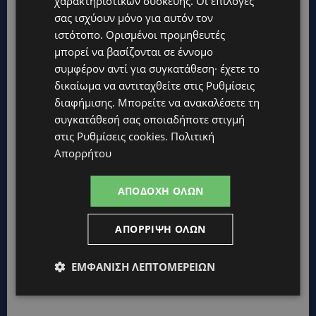
χαρακτηριστικών συσκευής. Οι επιλογές
TAGS
@LARNAKA
@PAFOS
CYPRUS
TOP
TOP NICOSIA
σας ισχύουν μόνο για αυτόν τον
ΕΠΙΚΑΙΡΌΤΗΤΑ
ΚΎΠΡΟΣ
ιστότοπο. Ορισμένοι προμηθευτές
μπορεί να βασίζονται σε έννομο
συμφέρον αντί για συγκατάθεση· έχετε το
δικαίωμα να αντιταχθείτε στις
Ρυθμίσεις
διαφήμισης
. Μπορείτε να ανακαλέσετε τη
συγκατάθεσή σας οποιαδήποτε στιγμή
στις
Ρυθμίσεις cookies
.
Πολιτική
Απορρήτου
ΑΠΟΔΟΧΉ ΌΛΩΝ
ΑΠΌΡΡΙΨΗ ΌΛΩΝ
ΕΜΦΆΝΙΣΗ ΛΕΠΤΟΜΕΡΕΙΏΝ