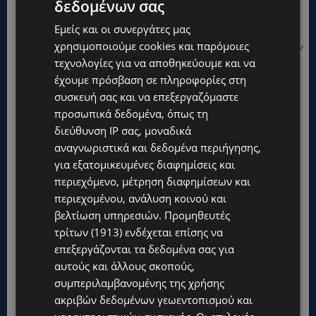
δεδομένων σας
ΛΕΜΕΣΟΣ: Μαρτυρία για τις δραματικές στιγμές
Εμείς και οι συνεργάτες μας
χρησιμοποιούμε cookies και παρόμοιες
πριν την τραγωδία έξω από σχολείο-«..Αυτή δεν
τεχνολογίες για να αποθηκεύουμε και να
μιλούσε μου ένεφκε με το χέρι της και ζητούσε
έχουμε πρόσβαση σε πληροφορίες στη
βοήθεια»-(Βίντεο)
συσκευή σας και να επεξεργαζόμαστε
προσωπικά δεδομένα, όπως τη
διεύθυνση IP σας, μοναδικά
αναγνωριστικά και δεδομένα περιήγησης,
για εξατομικευμένες διαφημίσεις και
περιεχόμενο, μέτρηση διαφημίσεων και
περιεχομένου, ανάλυση κοινού και
βελτίωση υπηρεσιών.
Προμηθευτές
τρίτων (1913)
ενδέχεται επίσης να
επεξεργάζονται τα δεδομένα σας για
αυτούς και άλλους σκοπούς,
συμπεριλαμβανομένης της χρήσης
ακριβών δεδομένων γεωεντοπισμού και