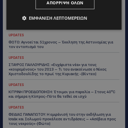
ΑΠΌΡΡΙΨΗ ΌΛΩΝ
ΕΜΦΆΝΙΣΗ ΛΕΠΤΟΜΕΡΕΙΏΝ
Topics
UPDATES
ΦΩΤΟ: Αγνοείται 51χρονος – Έκκληση της Αστυνομίας για
τον εντοπισμό του
UPDATES
ΣΤΑΥΡΟΣ ΓΙΑΛΛΟΥΡΙΔΗΣ: «Ευχάριστα νέα» για τους
«κουρεμένους» του 2013 – Τι του ανακοίνωσε ο Νίκος
Χριστοδουλίδης το πρωί της Κυριακής -(Βίντεο)
UPDATES
ΚΙΤΡΙΝΗ ΠΡΟΕΙΔΟΠΟΙΗΣΗ: Έτοιμοι για παραλία – Στους 40°C
και σήμερα η Κύπρος-Πότε θα τεθεί σε ισχύ
UPDATES
ΦΕΙΔΙΑΣ ΠΑΝΑΓΙΩΤΟΥ: Η εμφάνισή του στην εκδήλωση για
Ισαάκ και Σολωμού προκάλεσε αντιδράσεις – «Ασέβεια προς
τους νεκρούς»-(Φώτο)