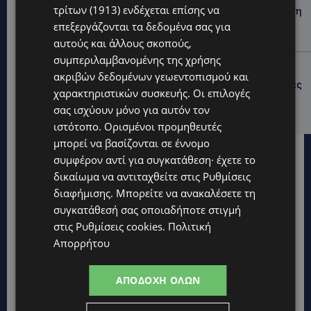
τρίτων (1913)
ενδέχεται επίσης να
ΦΕΙΔΙΑΣ ΠΑΝΑΓΙΩΤΟΥ: Η εμφάνισή του στην εκδήλωση
για Ισαάκ και Σολωμού προκάλεσε αντιδράσεις –
επεξεργάζονται τα δεδομένα σας για
«Ασέβεια προς τους νεκρούς»-(Φώτο)
αυτούς και άλλους σκοπούς,
συμπεριλαμβανομένης της χρήσης
UPDATES
ακριβών δεδομένων γεωεντοπισμού και
ΔΗΜΟΣ ΛΑΤΣΙΩΝ – ΓΕΡΙΟΥ: Πάνω από 8.000 υπογραφές
χαρακτηριστικών συσκευής. Οι επιλογές
κατά των Δομών Ανηλίκων – Ζητούν γραπτή
σας ισχύουν μόνο για αυτόν τον
δέσμευση από το Κράτος
ιστότοπο. Ορισμένοι προμηθευτές
μπορεί να βασίζονται σε έννομο
συμφέρον αντί για συγκατάθεση· έχετε το
δικαίωμα να αντιταχθείτε στις
Ρυθμίσεις
διαφήμισης
. Μπορείτε να ανακαλέσετε τη
συγκατάθεσή σας οποιαδήποτε στιγμή
στις
Ρυθμίσεις cookies
.
Πολιτική
Απορρήτου
ΑΠΟΔΟΧΉ ΌΛΩΝ