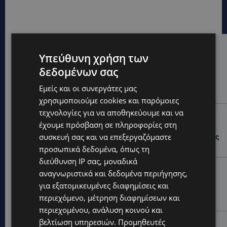
Hot this week
Υπεύθυνη χρήση των
δεδομένων σας
UPDATES
ΦΩΤΟ: Αγνοείται 51χρονος – Έκκληση της
Εμείς και οι συνεργάτες μας
Αστυνομίας για τον εντοπισμό του
χρησιμοποιούμε cookies και παρόμοιες
τεχνολογίες για να αποθηκεύουμε και να
UPDATES
έχουμε πρόσβαση σε πληροφορίες στη
ΣΤΑΥΡΟΣ ΓΙΑΛΛΟΥΡΙΔΗΣ: «Ευχάριστα νέα» για τους
συσκευή σας και να επεξεργαζόμαστε
«κουρεμένους» του 2013 – Τι του ανακοίνωσε ο Νίκος
Χριστοδουλίδης το πρωί της Κυριακής -(Βίντεο)
προσωπικά δεδομένα, όπως τη
διεύθυνση IP σας, μοναδικά
UPDATES
αναγνωριστικά και δεδομένα περιήγησης,
ΚΙΤΡΙΝΗ ΠΡΟΕΙΔΟΠΟΙΗΣΗ: Έτοιμοι για παραλία –
για εξατομικευμένες διαφημίσεις και
Στους 40°C και σήμερα η Κύπρος-Πότε θα τεθεί σε
περιεχόμενο, μέτρηση διαφημίσεων και
ισχύ
περιεχομένου, ανάλυση κοινού και
βελτίωση υπηρεσιών.
Προμηθευτές
UPDATES