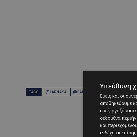
Υπεύθυνη χ
TAGS
@LARNAKA
@PAFOS
CYPRUS
TOP
TO
Εμείς και οι συν
αποθηκεύουμε κα
επεξεργαζόμαστε
δεδομένα περιήγη
και περιεχομένο
ενδέχεται επίσης