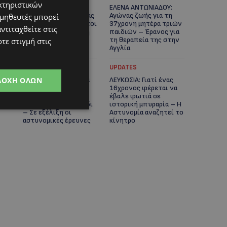
κτηριστικών
ΓΕΝΕΘΛΙΟΣ ΗΜΕΡΑ: Η
ΕΛΕΝΑ ΑΝΤΩΝΙΑΔΟΥ:
ηλικία είναι μόνο ένας
Αγώνας ζωής για τη
ομηθευτές μπορεί
αριθμός – Οι άνθρωποι
37χρονη μητέρα τριών
ντιταχθείτε στις
και οι στιγμές είναι η
παιδιών – Έρανος για
πραγματική μας
τη θεραπεία της στην
τε στιγμή στις
ιστορία
Αγγλία
UPDATES
UPDATES
ΔΟΧΉ ΌΛΩΝ
ΚΑΤΑΓΓΕΛΙΑ: Για άνδρα
ΛΕΥΚΩΣΙΑ: Γιατί ένας
που φέρεται να
16χρονος φέρεται να
παρενοχλούσε
έβαλε φωτιά σε
γυναίκες στο Δασούδι
ιστορική μπυραρία – Η
– Σε εξέλιξη οι
Αστυνομία αναζητεί το
αστυνομικές έρευνες
κίνητρο