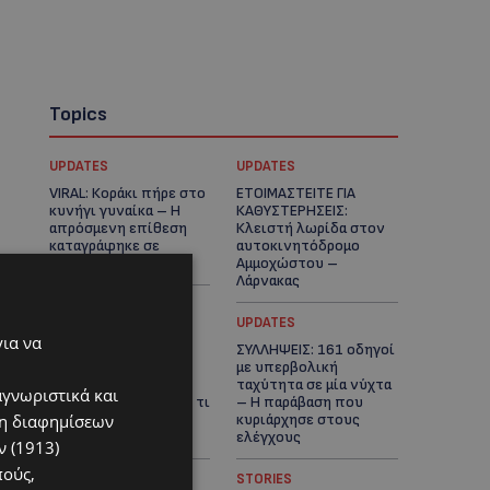
Topics
UPDATES
UPDATES
VIRAL: Κοράκι πήρε στο
ΕΤΟΙΜΑΣΤΕΙΤΕ ΓΙΑ
κυνήγι γυναίκα – Η
ΚΑΘΥΣΤΕΡΗΣΕΙΣ:
απρόσμενη επίθεση
Κλειστή λωρίδα στον
καταγράφηκε σε
αυτοκινητόδρομο
βίντεο
Αμμοχώστου –
Λάρνακας
UPDATES
UPDATES
για να
ΙΣΑΑΚ-ΣΟΛΩΜΟΥ:
ΣΥΛΛΗΨΕΙΣ: 161 οδηγοί
Κλείνουν συμβολικά
με υπερβολική
οδοφράγματα την
ταχύτητα σε μία νύχτα
αγνωριστικά και
Παρασκευή – Πού και τι
– Η παράβαση που
ση διαφημίσεων
ώρα θα γίνουν οι
κυριάρχησε στους
δράσεις
ελέγχους
 (1913)
πούς,
STORIES
STORIES