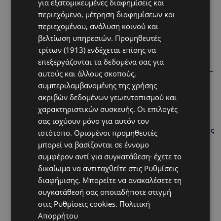
για εξατομικευμένες διαφημίσεις και
περιεχόμενο, μέτρηση διαφημίσεων και
περιεχομένου, ανάλυση κοινού και
βελτίωση υπηρεσιών.
Προμηθευτές
Hot this week
τρίτων (1913)
ενδέχεται επίσης να
STORIES
επεξεργάζονται τα δεδομένα σας για
ΓΕΝΕΘΛΙΟΣ ΗΜΕΡΑ: Η ηλικία είναι μόνο ένας αριθμός –
αυτούς και άλλους σκοπούς,
Οι άνθρωποι και οι στιγμές είναι η πραγματική μας
συμπεριλαμβανομένης της χρήσης
ιστορία
ακριβών δεδομένων γεωεντοπισμού και
STORIES
χαρακτηριστικών συσκευής. Οι επιλογές
σας ισχύουν μόνο για αυτόν τον
ΕΛΕΝΑ ΑΝΤΩΝΙΑΔΟΥ: Αγώνας ζωής για τη 37χρονη
μητέρα τριών παιδιών – Έρανος για τη θεραπεία της
ιστότοπο. Ορισμένοι προμηθευτές
στην Αγγλία
μπορεί να βασίζονται σε έννομο
συμφέρον αντί για συγκατάθεση· έχετε το
UPDATES
δικαίωμα να αντιταχθείτε στις
Ρυθμίσεις
ΚΑΤΑΓΓΕΛΙΑ: Για άνδρα που φέρεται να παρενοχλούσε
διαφήμισης
. Μπορείτε να ανακαλέσετε τη
γυναίκες στο Δασούδι – Σε εξέλιξη οι αστυνομικές
έρευνες
συγκατάθεσή σας οποιαδήποτε στιγμή
στις
Ρυθμίσεις cookies
.
Πολιτική
UPDATES
Απορρήτου