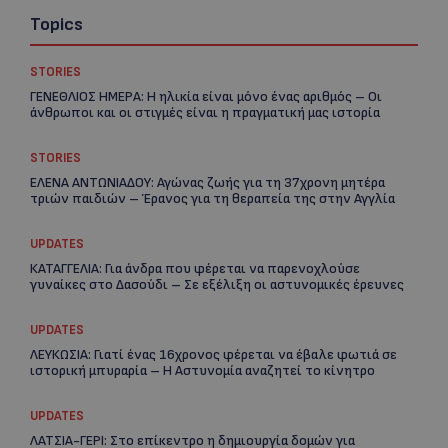
Topics
STORIES
ΓΕΝΕΘΛΙΟΣ ΗΜΕΡΑ: Η ηλικία είναι μόνο ένας αριθμός – Οι
άνθρωποι και οι στιγμές είναι η πραγματική μας ιστορία
STORIES
ΕΛΕΝΑ ΑΝΤΩΝΙΑΔΟΥ: Αγώνας ζωής για τη 37χρονη μητέρα
τριών παιδιών – Έρανος για τη θεραπεία της στην Αγγλία
UPDATES
ΚΑΤΑΓΓΕΛΙΑ: Για άνδρα που φέρεται να παρενοχλούσε
γυναίκες στο Δασούδι – Σε εξέλιξη οι αστυνομικές έρευνες
UPDATES
Re
ΛΕΥΚΩΣΙΑ: Γιατί ένας 16χρονος φέρεται να έβαλε φωτιά σε
Ar
ιστορική μπυραρία – Η Αστυνομία αναζητεί το κίνητρο
UPDATES
ΛΑΤΣΙΑ-ΓΕΡΙ: Στο επίκεντρο η δημιουργία δομών για