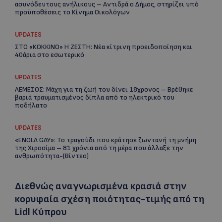
ασυνόδευτους ανήλικους – Αντιδρά ο Δήμος, στηρίζει υπό
προϋποθέσεις το Κίνημα Οικολόγων
UPDATES
ΣΤΟ «ΚΟΚΚΙΝΟ» Η ΖΕΣΤΗ: Νέα κίτρινη προειδοποίηση και
40άρια στο εσωτερικό
UPDATES
ΛΕΜΕΣΟΣ: Μάχη για τη ζωή του δίνει 18χρονος – Βρέθηκε
βαριά τραυματισμένος δίπλα από το ηλεκτρικό του
ποδήλατο
UPDATES
«ENOLA GAY»: Το τραγούδι που κράτησε ζωντανή τη μνήμη
της Χιροσίμα – 81 χρόνια από τη μέρα που άλλαξε την
ανθρωπότητα-(Bίντεο)
Διεθνώς αναγνωρισμένα κρασιά στην
κορυφαία σχέση ποιότητας-τιμής από τη
Lidl Κύπρου