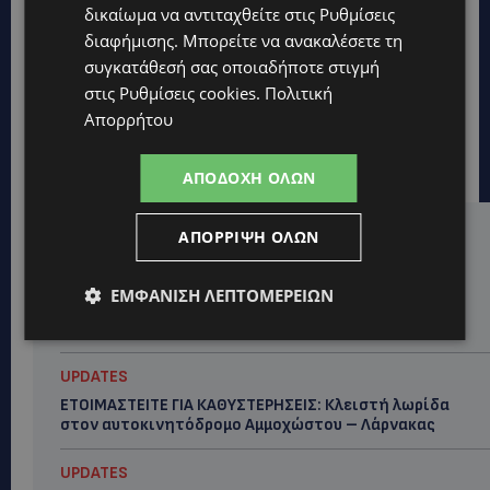
δικαίωμα να αντιταχθείτε στις
Ρυθμίσεις
διαφήμισης
. Μπορείτε να ανακαλέσετε τη
συγκατάθεσή σας οποιαδήποτε στιγμή
στις
Ρυθμίσεις cookies
.
Πολιτική
Απορρήτου
ΑΠΟΔΟΧΉ ΌΛΩΝ
ΑΠΌΡΡΙΨΗ ΌΛΩΝ
Hot this week
UPDATES
ΕΜΦΆΝΙΣΗ ΛΕΠΤΟΜΕΡΕΙΏΝ
VIRAL: Κοράκι πήρε στο κυνήγι γυναίκα – Η
απρόσμενη επίθεση καταγράφηκε σε βίντεο
UPDATES
ΕΤΟΙΜΑΣΤΕΙΤΕ ΓΙΑ ΚΑΘΥΣΤΕΡΗΣΕΙΣ: Κλειστή λωρίδα
στον αυτοκινητόδρομο Αμμοχώστου – Λάρνακας
UPDATES