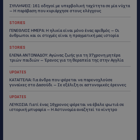
ΣΥΛΛΗΨΕΙΣ: 161 οδηγοί με υπερβολική ταχύτητα σε μία νύχτα
– Η παράβαση που κυριάρχησε στους ελέγχους
STORIES
ΓΕΝΕΘΛΙΟΣ ΗΜΕΡΑ: Η ηλικία είναι μόνο ένας αριθμός – Οι
άνθρωποι και οι στιγμές είναι η πραγματική μας ιστορία
STORIES
ΕΛΕΝΑ ΑΝΤΩΝΙΑΔΟΥ: Αγώνας ζωής για τη 37χρονη μητέρα
τριών παιδιών – Έρανος για τη θεραπεία της στην Αγγλία
UPDATES
ΚΑΤΑΓΓΕΛΙΑ: Για άνδρα που φέρεται να παρενοχλούσε
γυναίκες στο Δασούδι – Σε εξέλιξη οι αστυνομικές έρευνες
UPDATES
ΛΕΥΚΩΣΙΑ: Γιατί ένας 16χρονος φέρεται να έβαλε φωτιά σε
ιστορική μπυραρία – Η Αστυνομία αναζητεί το κίνητρο