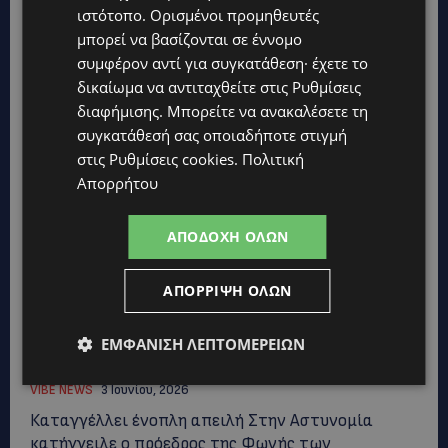
ιστότοπο. Ορισμένοι προμηθευτές
μπορεί να βασίζονται σε έννομο
συμφέρον αντί για συγκατάθεση· έχετε το
δικαίωμα να αντιταχθείτε στις
Ρυθμίσεις
διαφήμισης
. Μπορείτε να ανακαλέσετε τη
συγκατάθεσή σας οποιαδήποτε στιγμή
στις
Ρυθμίσεις cookies
.
Πολιτική
Απορρήτου
ΑΠΟΔΟΧΉ ΌΛΩΝ
ΑΠΌΡΡΙΨΗ ΌΛΩΝ
ΚΑΤΑΓΓΕΛΙΑ – ΣΟΚ: Προέταξαν πιστόλι στον
ΕΜΦΆΝΙΣΗ ΛΕΠΤΟΜΕΡΕΙΏΝ
πρόεδρος της Φωνής των Κτηνοτρόφων
VIBE NEWS
3 Ιουνίου, 2026
Καταγγέλλει ένοπλη απειλή Στην Αστυνομία
κατήγγειλε ο πρόεδρος της Φωνής των