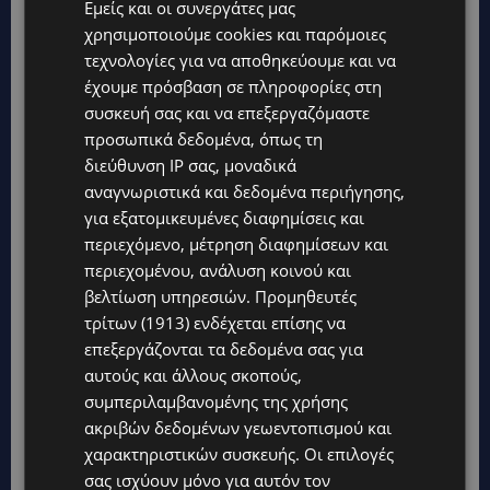
Εμείς και οι συνεργάτες μας
χρησιμοποιούμε cookies και παρόμοιες
τεχνολογίες για να αποθηκεύουμε και να
έχουμε πρόσβαση σε πληροφορίες στη
συσκευή σας και να επεξεργαζόμαστε
προσωπικά δεδομένα, όπως τη
διεύθυνση IP σας, μοναδικά
αναγνωριστικά και δεδομένα περιήγησης,
για εξατομικευμένες διαφημίσεις και
περιεχόμενο, μέτρηση διαφημίσεων και
περιεχομένου, ανάλυση κοινού και
βελτίωση υπηρεσιών.
Προμηθευτές
ΠΑΡΑΝΑΛΩΜΑ ΟΧΗΜΑ ΤΑ ΞΗΜΕΡΩΜΑΤΑ: ζημιές
τρίτων (1913)
ενδέχεται επίσης να
και σε άλλα δύο αυτοκίνητα
επεξεργάζονται τα δεδομένα σας για
VIBE NEWS
4 Ιουνίου, 2026
αυτούς και άλλους σκοπούς,
συμπεριλαμβανομένης της χρήσης
Ολοσχερής καταστροφή οχήματος Συναγερμός
ακριβών δεδομένων γεωεντοπισμού και
σήμανε γύρω στη 1 μετά τα μεσάνυχτα στην
χαρακτηριστικών συσκευής. Οι επιλογές
Αραδίππου, όταν ξέσπασε πυρκαγιά σε
αυτοκίνητο ιδιοκτησίας 65χρονου,...
σας ισχύουν μόνο για αυτόν τον