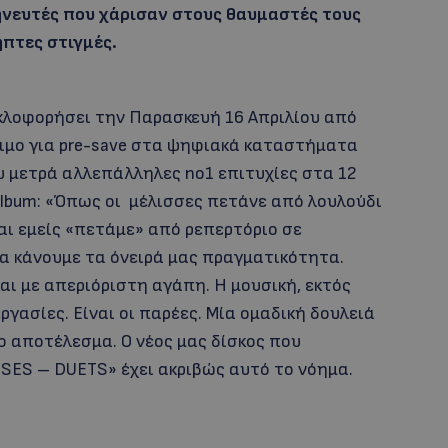
ηνευτές που χάρισαν στους θαυμαστές τους
πτες στιγμές.
υκλοφορήσει την Παρασκευή 16 Απριλίου από
έσιμο για pre-save στα ψηφιακά καταστήματα
υ μετρά αλλεπάλληλες no1 επιτυχίες στα 12
 album: «Όπως οι μέλισσες πετάνε από λουλούδι
και εμείς «πετάμε» από ρεπερτόριο σε
να κάνουμε τα όνειρά μας πραγματικότητα.
αι με απεριόριστη αγάπη. H μουσική, εκτός
ργασίες. Είναι οι παρέες. Μία ομαδική δουλειά
 αποτέλεσμα. Ο νέος μας δίσκος που
SSES – DUETS» έχει ακριβώς αυτό το νόημα.