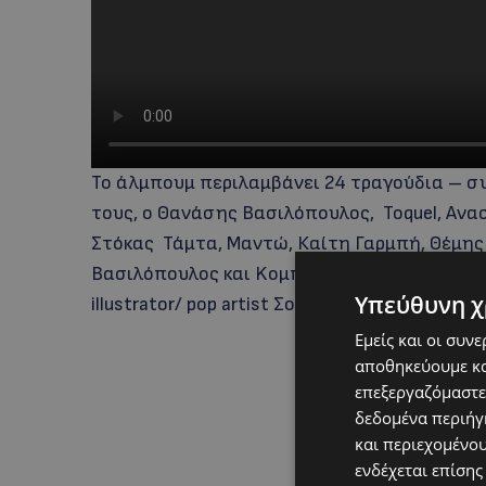
Το άλμπουμ περιλαμβάνει 24 τραγούδια – συ
τους, ο Θανάσης Βασιλόπουλος, Toquel, Αν
Στόκας Τάμτα, Μαντώ, Καίτη Γαρμπή, Θέμη
Βασιλόπουλος και Kομπανία Βέρδης. Το πρω
Υπεύθυνη χ
illustrator/ pop artist Σοφία Ντέρου.
Εμείς και οι συν
αποθηκεύουμε κα
επεξεργαζόμαστε
δεδομένα περιήγη
και περιεχομένο
ενδέχεται επίσης