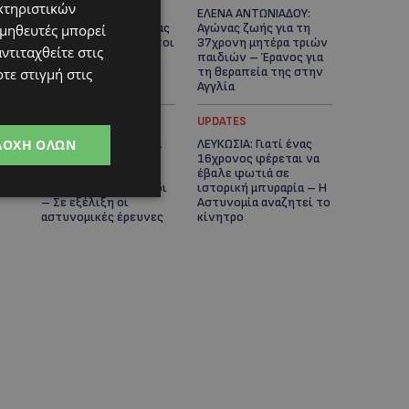
κτηριστικών
ΓΕΝΕΘΛΙΟΣ ΗΜΕΡΑ: Η
ΕΛΕΝΑ ΑΝΤΩΝΙΑΔΟΥ:
ηλικία είναι μόνο ένας
Αγώνας ζωής για τη
ομηθευτές μπορεί
αριθμός – Οι άνθρωποι
37χρονη μητέρα τριών
ντιταχθείτε στις
και οι στιγμές είναι η
παιδιών – Έρανος για
πραγματική μας
τη θεραπεία της στην
τε στιγμή στις
ιστορία
Αγγλία
UPDATES
UPDATES
ΔΟΧΉ ΌΛΩΝ
ΚΑΤΑΓΓΕΛΙΑ: Για άνδρα
ΛΕΥΚΩΣΙΑ: Γιατί ένας
που φέρεται να
16χρονος φέρεται να
παρενοχλούσε
έβαλε φωτιά σε
γυναίκες στο Δασούδι
ιστορική μπυραρία – Η
– Σε εξέλιξη οι
Αστυνομία αναζητεί το
αστυνομικές έρευνες
κίνητρο