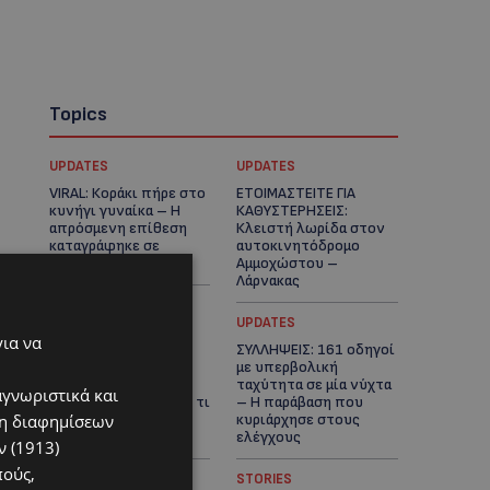
Topics
UPDATES
UPDATES
VIRAL: Κοράκι πήρε στο
ΕΤΟΙΜΑΣΤΕΙΤΕ ΓΙΑ
κυνήγι γυναίκα – Η
ΚΑΘΥΣΤΕΡΗΣΕΙΣ:
απρόσμενη επίθεση
Κλειστή λωρίδα στον
καταγράφηκε σε
αυτοκινητόδρομο
βίντεο
Αμμοχώστου –
Λάρνακας
UPDATES
UPDATES
για να
ΙΣΑΑΚ-ΣΟΛΩΜΟΥ:
ΣΥΛΛΗΨΕΙΣ: 161 οδηγοί
Κλείνουν συμβολικά
με υπερβολική
οδοφράγματα την
ταχύτητα σε μία νύχτα
αγνωριστικά και
Παρασκευή – Πού και τι
– Η παράβαση που
ση διαφημίσεων
ώρα θα γίνουν οι
κυριάρχησε στους
δράσεις
ελέγχους
 (1913)
πούς,
STORIES
STORIES